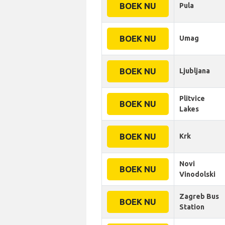
BOEK NU
Pula
BOEK NU
Umag
BOEK NU
Ljubljana
Plitvice
BOEK NU
Lakes
BOEK NU
Krk
Novi
BOEK NU
Vinodolski
Zagreb Bus
BOEK NU
Station