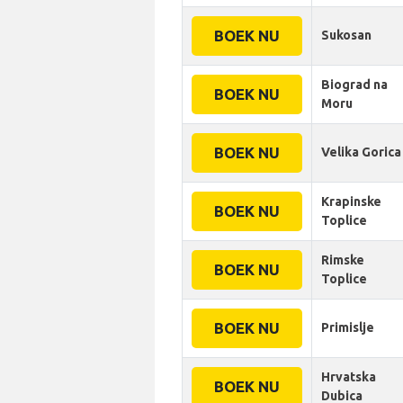
BOEK NU
Sukosan
Biograd na
BOEK NU
Moru
BOEK NU
Velika Gorica
Krapinske
BOEK NU
Toplice
Rimske
BOEK NU
Toplice
BOEK NU
Primislje
Hrvatska
BOEK NU
Dubica