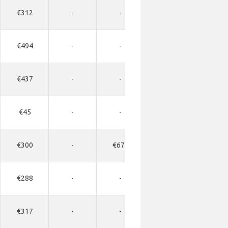
€312
-
-
-
-
€494
-
-
-
-
€437
-
-
-
-
€45
-
-
-
-
€300
-
€674
€742
-
€288
-
-
-
-
€317
-
-
-
-