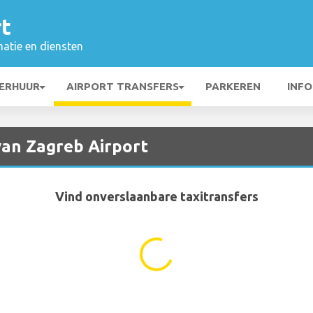
t
matie en diensten
ERHUUR
AIRPORT TRANSFERS
PARKEREN
INFO
van Zagreb Airport
Vind onverslaanbare taxitransfers
...