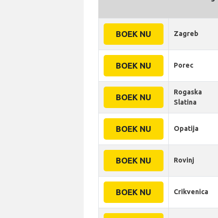
BOEK NU
Zagreb
BOEK NU
Porec
Rogaska
BOEK NU
Slatina
BOEK NU
Opatija
BOEK NU
Rovinj
BOEK NU
Crikvenica