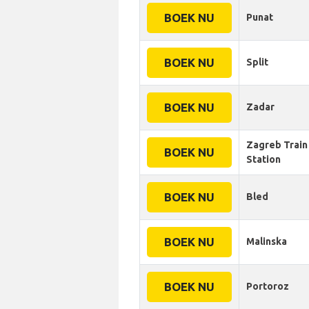
BOEK NU
Punat
BOEK NU
Split
BOEK NU
Zadar
Zagreb Train
BOEK NU
Station
BOEK NU
Bled
BOEK NU
Malinska
BOEK NU
Portoroz