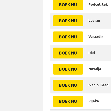
BOEK NU
Podcetrtek
BOEK NU
Lovran
BOEK NU
Varazdin
BOEK NU
Icici
BOEK NU
Novalja
BOEK NU
Ivanic- Grad
BOEK NU
Rijeka