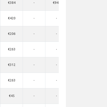
€384
-
€945
€1078
-
€420
-
-
-
-
€206
-
-
-
-
€263
-
-
-
-
€312
-
-
-
-
€263
-
-
-
-
€45
-
-
-
-