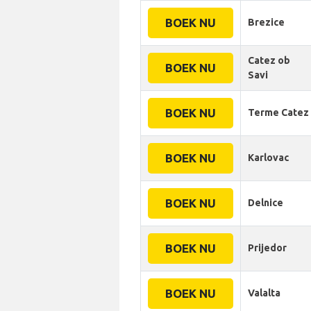
BOEK NU
Brezice
Catez ob
BOEK NU
Savi
BOEK NU
Terme Catez
BOEK NU
Karlovac
BOEK NU
Delnice
BOEK NU
Prijedor
BOEK NU
Valalta