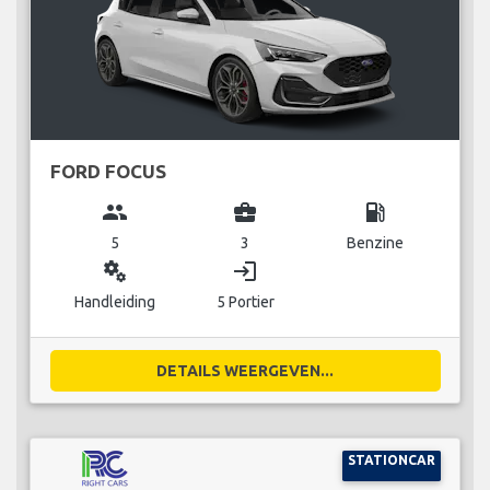
FORD FOCUS
group
business_center
local_gas_station
5
3
Benzine
miscellaneous_services
login
Handleiding
5 Portier
DETAILS WEERGEVEN...
STATIONCAR