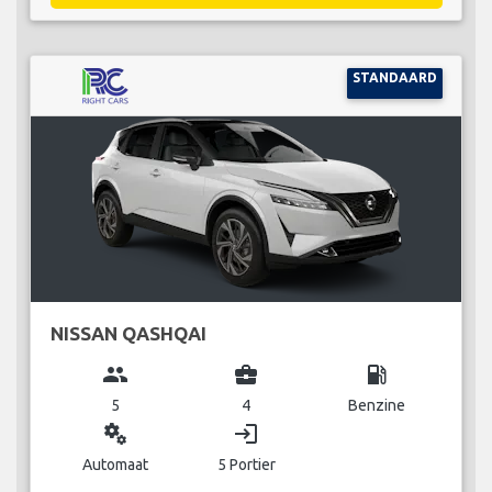
STANDAARD
NISSAN QASHQAI
group
business_center
local_gas_station
5
4
Benzine
miscellaneous_services
login
Automaat
5 Portier