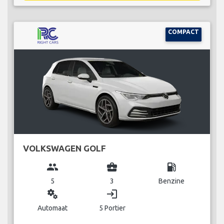
COMPACT
VOLKSWAGEN GOLF
group
business_center
local_gas_station
5
3
Benzine
miscellaneous_services
login
Automaat
5 Portier