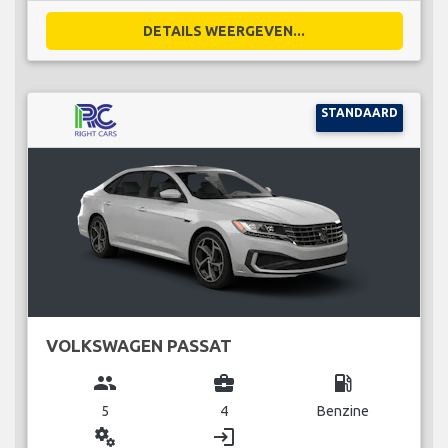
DETAILS WEERGEVEN...
STANDAARD
VOLKSWAGEN PASSAT
group
business_center
local_gas_station
5
4
Benzine
miscellaneous_services
login