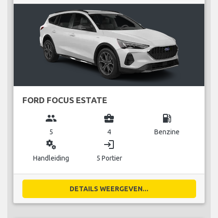
FORD FOCUS ESTATE
group
business_center
local_gas_station
5
4
Benzine
miscellaneous_services
login
Handleiding
5 Portier
DETAILS WEERGEVEN...