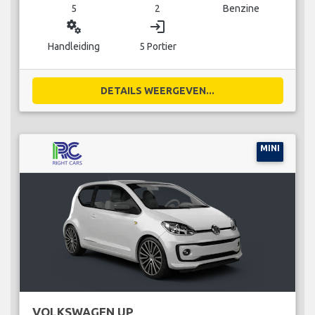
5
2
Benzine
miscellaneous_services
login
Handleiding
5 Portier
DETAILS WEERGEVEN...
MINI
VOLKSWAGEN UP