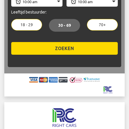
Leeftijd bestuurder:
18 - 29
70+
30 - 69
ZOEKEN