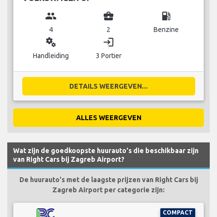
group
business_center
local_gas_station
4
2
Benzine
miscellaneous_services
login
Handleiding
3 Portier
DETAILS WEERGEVEN...
ALLES WEERGEVEN
Wat zijn de goedkoopste huurauto's die beschikbaar zijn
van Right Cars bij Zagreb Airport?
De huurauto's met de laagste prijzen van Right Cars bij
Zagreb Airport per categorie zijn:
COMPACT