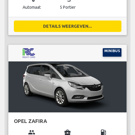
Automaat
5 Portier
DETAILS WEERGEVEN...
MINIBUS
OPEL ZAFIRA
group
business_center
local_gas_station