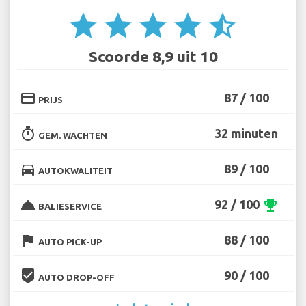
star
star
star
star
star_half
Scoorde 8,9 uit 10
credit_card
87 / 100
PRIJS
timer
32 minuten
GEM. WACHTEN
directions_car
89 / 100
AUTOKWALITEIT
room_service
92 / 100
emoji_events
BALIESERVICE
flag
88 / 100
AUTO PICK-UP
beenhere
90 / 100
AUTO DROP-OFF