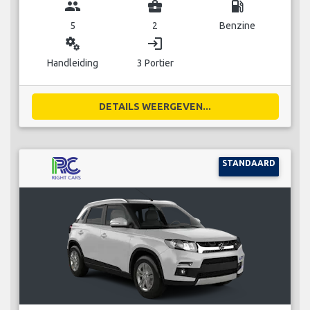
group
business_center
local_gas_station
5
2
Benzine
miscellaneous_services
login
Handleiding
3 Portier
DETAILS WEERGEVEN...
STANDAARD