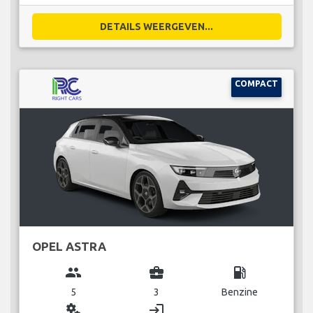
DETAILS WEERGEVEN...
COMPACT
OPEL ASTRA
group
business_center
local_gas_station
5
3
Benzine
miscellaneous_services
login