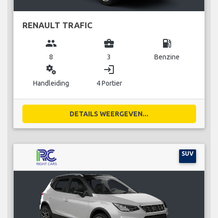
RENAULT TRAFIC
group
business_center
local_gas_station
8
3
Benzine
miscellaneous_services
login
Handleiding
4 Portier
DETAILS WEERGEVEN...
SUV