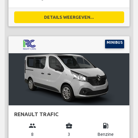
DETAILS WEERGEVEN...
MINIBUS
RENAULT TRAFIC
group
business_center
local_gas_station
8
3
Benzine