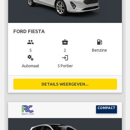
FORD FIESTA
group
business_center
local_gas_station
5
2
Benzine
miscellaneous_services
login
Automaat
5 Portier
DETAILS WEERGEVEN...
COMPACT