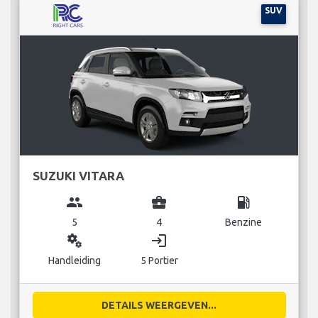
SUV
SUZUKI VITARA
group
business_center
local_gas_station
5
4
Benzine
miscellaneous_services
login
Handleiding
5 Portier
DETAILS WEERGEVEN...