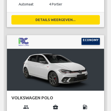
Automaat
4 Portier
DETAILS WEERGEVEN...
ECONOMY
VOLKSWAGEN POLO
group
business_center
local_gas_station