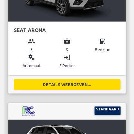
SEAT ARONA
group
business_center
local_gas_station
5
3
Benzine
miscellaneous_services
login
Automaat
5 Portier
DETAILS WEERGEVEN...
STANDAARD