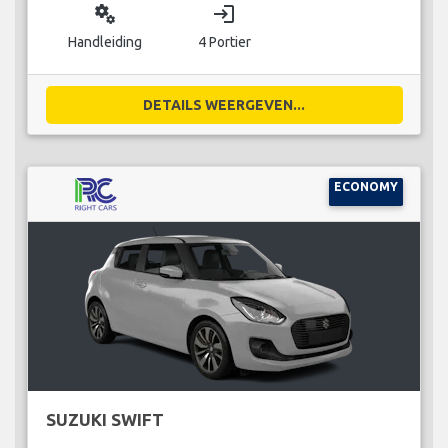
miscellaneous_services
login
Handleiding
4 Portier
DETAILS WEERGEVEN...
ECONOMY
SUZUKI SWIFT