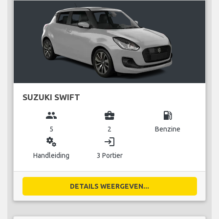
SUZUKI SWIFT
group
business_center
local_gas_station
5
2
Benzine
miscellaneous_services
login
Handleiding
3 Portier
DETAILS WEERGEVEN...