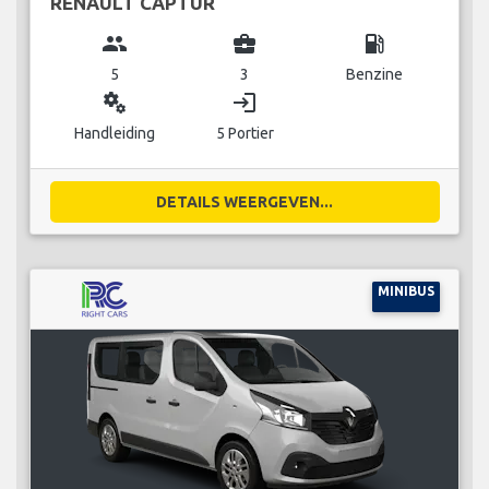
RENAULT CAPTUR
group
business_center
local_gas_station
5
3
Benzine
miscellaneous_services
login
Handleiding
5 Portier
DETAILS WEERGEVEN...
MINIBUS