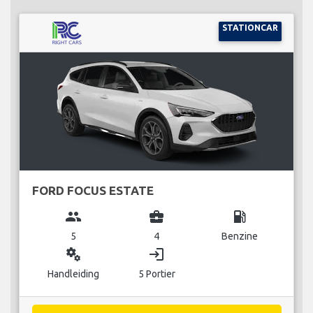
STATIONCAR
FORD FOCUS ESTATE
group
business_center
local_gas_station
5
4
Benzine
miscellaneous_services
login
Handleiding
5 Portier