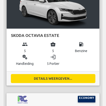
SKODA OCTAVIA ESTATE
group
business_center
local_gas_station
5
5
Benzine
miscellaneous_services
login
Handleiding
5 Portier
DETAILS WEERGEVEN...
ECONOMY