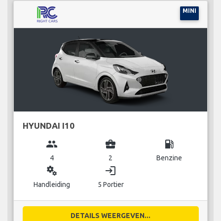
MINI
HYUNDAI I10
group
business_center
local_gas_station
4
2
Benzine
miscellaneous_services
login
Handleiding
5 Portier
DETAILS WEERGEVEN...