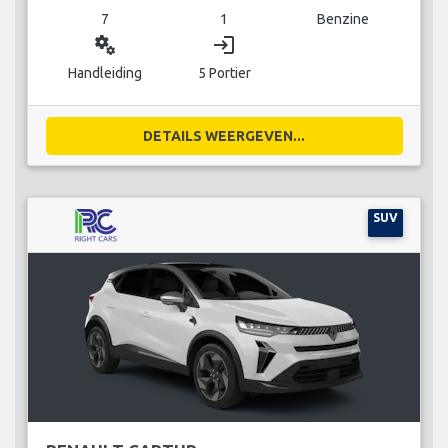
7
1
Benzine
miscellaneous_services
login
Handleiding
5 Portier
DETAILS WEERGEVEN...
SUV