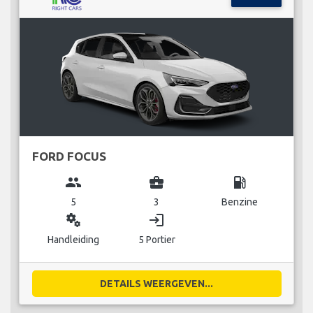
FORD FOCUS
group
business_center
local_gas_station
5
3
Benzine
miscellaneous_services
login
Handleiding
5 Portier
DETAILS WEERGEVEN...