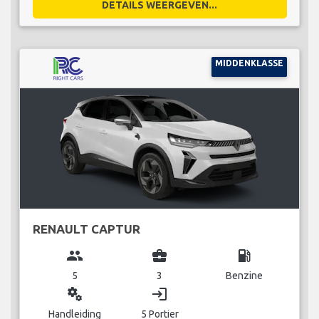
DETAILS WEERGEVEN...
MIDDENKLASSE
RENAULT CAPTUR
group
business_center
local_gas_station
5
3
Benzine
miscellaneous_services
login
Handleiding
5 Portier