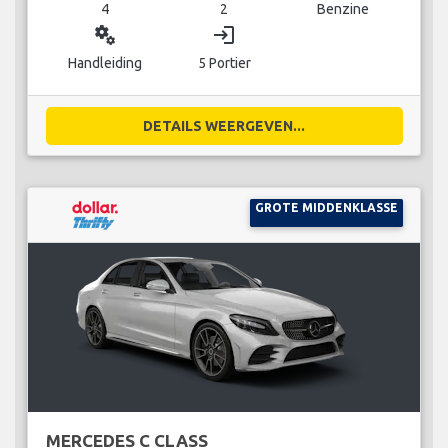
4
2
Benzine
miscellaneous_services
login
Handleiding
5 Portier
DETAILS WEERGEVEN...
GROTE MIDDENKLASSE
MERCEDES C CLASS