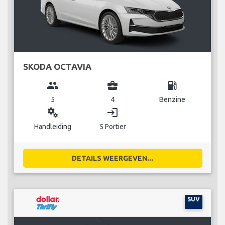
SKODA OCTAVIA
group
business_center
local_gas_station
5
4
Benzine
miscellaneous_services
login
Handleiding
5 Portier
DETAILS WEERGEVEN...
SUV