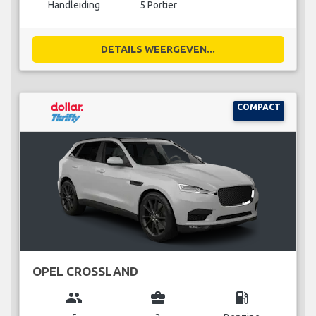
Handleiding
5 Portier
DETAILS WEERGEVEN...
COMPACT
OPEL CROSSLAND
group
business_center
local_gas_station