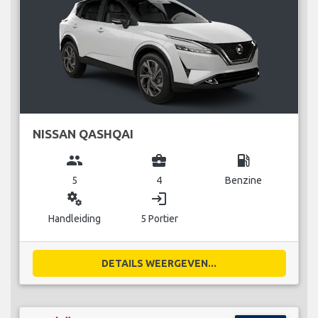
NISSAN QASHQAI
group
business_center
local_gas_station
5
4
Benzine
miscellaneous_services
login
Handleiding
5 Portier
DETAILS WEERGEVEN...