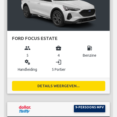
FORD FOCUS ESTATE
group
business_center
local_gas_station
5
4
Benzine
miscellaneous_services
login
Handleiding
5 Portier
DETAILS WEERGEVEN...
9-PERSOONS MPV