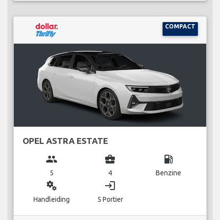
COMPACT
OPEL ASTRA ESTATE
group
business_center
local_gas_station
5
4
Benzine
miscellaneous_services
login
Handleiding
5 Portier