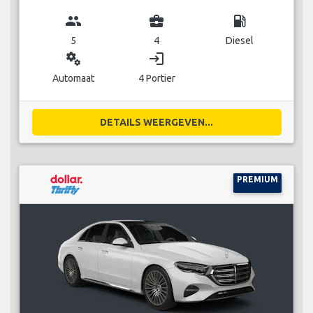
group
business_center
local_gas_station
5
4
Diesel
miscellaneous_services
login
Automaat
4 Portier
DETAILS WEERGEVEN...
PREMIUM