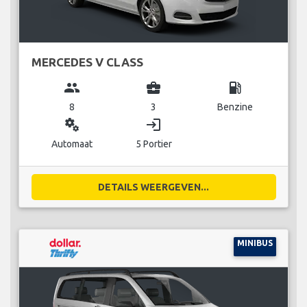
MERCEDES V CLASS
group
business_center
local_gas_station
8
3
Benzine
miscellaneous_services
login
Automaat
5 Portier
DETAILS WEERGEVEN...
MINIBUS