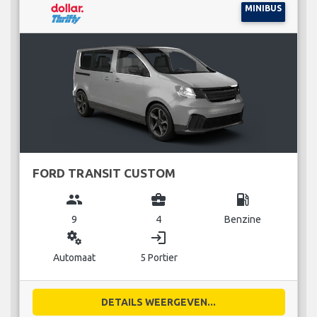
MINIBUS
FORD TRANSIT CUSTOM
group
business_center
local_gas_station
9
4
Benzine
miscellaneous_services
login
Automaat
5 Portier
DETAILS WEERGEVEN...