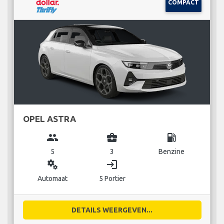
COMPACT
OPEL ASTRA
group
business_center
local_gas_station
5
3
Benzine
miscellaneous_services
login
Automaat
5 Portier
DETAILS WEERGEVEN...