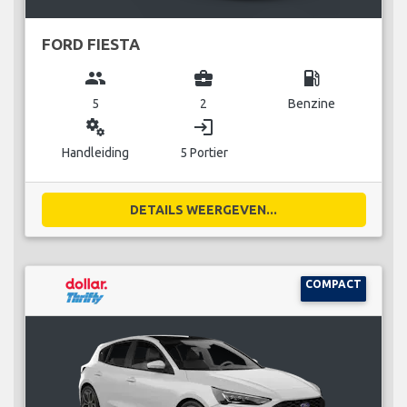
FORD FIESTA
group
business_center
local_gas_station
5
2
Benzine
miscellaneous_services
login
Handleiding
5 Portier
DETAILS WEERGEVEN...
COMPACT