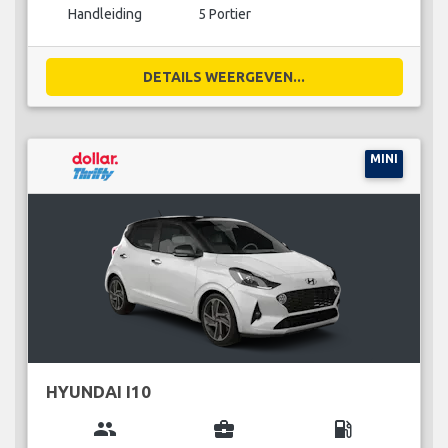
Handleiding
5 Portier
DETAILS WEERGEVEN...
MINI
HYUNDAI I10
group
business_center
local_gas_station