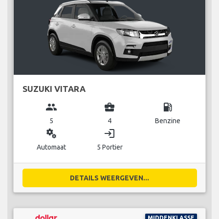
SUZUKI VITARA
group
business_center
local_gas_station
5
4
Benzine
miscellaneous_services
login
Automaat
5 Portier
DETAILS WEERGEVEN...
MIDDENKLASSE