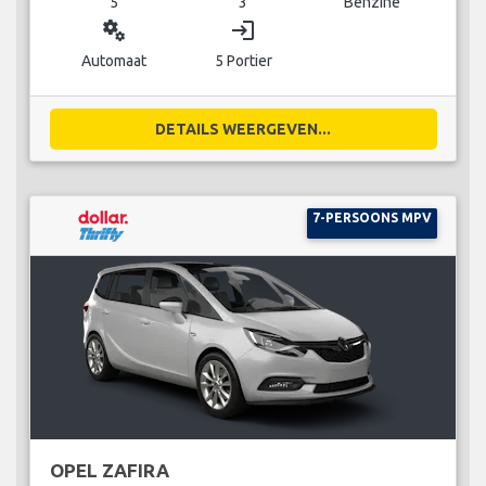
5
3
Benzine
miscellaneous_services
login
Automaat
5 Portier
DETAILS WEERGEVEN...
7-PERSOONS MPV
OPEL ZAFIRA