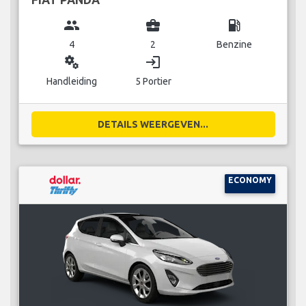
group
business_center
local_gas_station
4
2
Benzine
miscellaneous_services
login
Handleiding
5 Portier
DETAILS WEERGEVEN...
ECONOMY