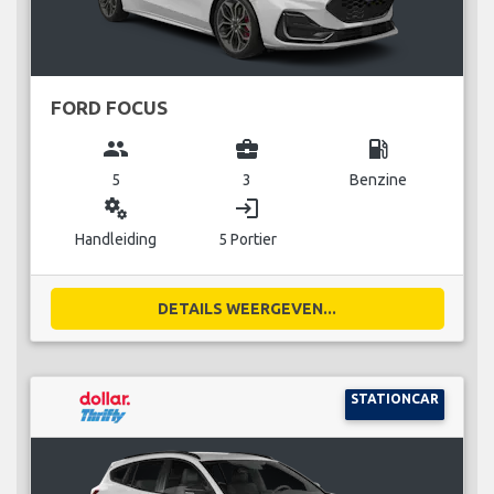
FORD FOCUS
group
business_center
local_gas_station
5
3
Benzine
miscellaneous_services
login
Handleiding
5 Portier
DETAILS WEERGEVEN...
STATIONCAR