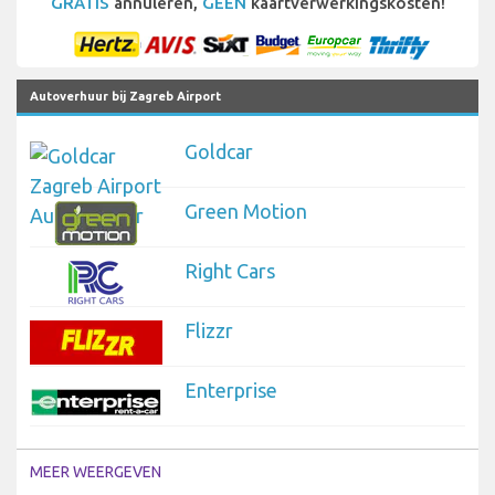
GRATIS
annuleren,
GEEN
kaartverwerkingskosten!
Autoverhuur bij Zagreb Airport
Goldcar
Green Motion
Right Cars
Flizzr
Enterprise
MEER WEERGEVEN