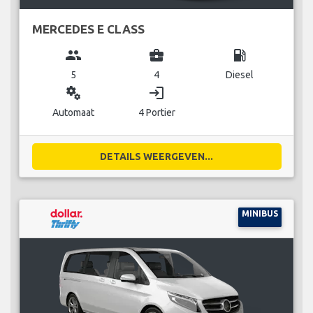
MERCEDES E CLASS
group
business_center
local_gas_station
5
4
Diesel
miscellaneous_services
login
Automaat
4 Portier
DETAILS WEERGEVEN...
MINIBUS