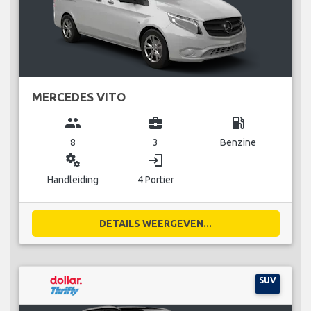
MERCEDES VITO
group
business_center
local_gas_station
8
3
Benzine
miscellaneous_services
login
Handleiding
4 Portier
DETAILS WEERGEVEN...
SUV