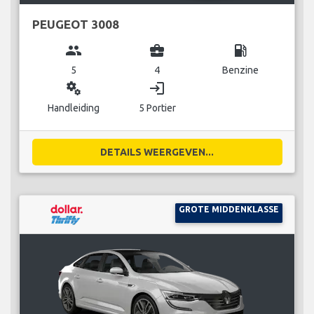
PEUGEOT 3008
group
business_center
local_gas_station
5
4
Benzine
miscellaneous_services
login
Handleiding
5 Portier
DETAILS WEERGEVEN...
GROTE MIDDENKLASSE