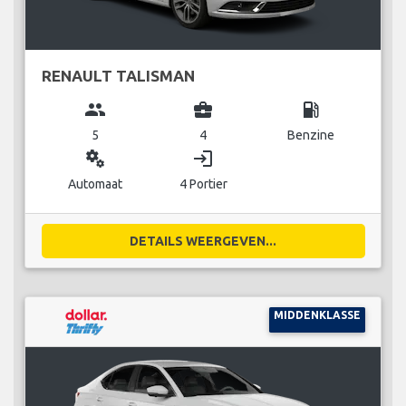
RENAULT TALISMAN
group
business_center
local_gas_station
5
4
Benzine
miscellaneous_services
login
Automaat
4 Portier
DETAILS WEERGEVEN...
MIDDENKLASSE