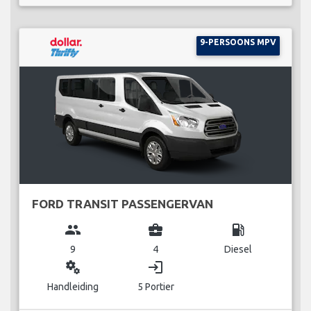
9-PERSOONS MPV
FORD TRANSIT PASSENGERVAN
group
business_center
local_gas_station
9
4
Diesel
miscellaneous_services
login
Handleiding
5 Portier