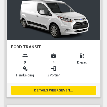
FORD TRANSIT
group
business_center
local_gas_station
9
4
Diesel
miscellaneous_services
login
Handleiding
5 Portier
DETAILS WEERGEVEN...