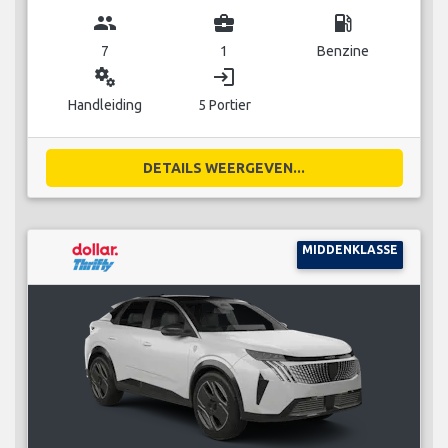
group
business_center
local_gas_station
7
1
Benzine
miscellaneous_services
login
Handleiding
5 Portier
DETAILS WEERGEVEN...
MIDDENKLASSE