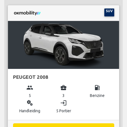
SUV
PEUGEOT 2008
group
business_center
local_gas_station
5
3
Benzine
miscellaneous_services
login
Handleiding
5 Portier