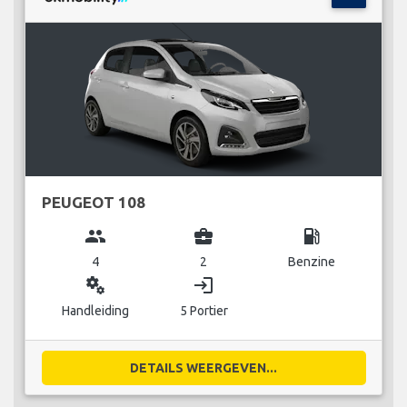
PEUGEOT 108
group
business_center
local_gas_station
4
2
Benzine
miscellaneous_services
login
Handleiding
5 Portier
DETAILS WEERGEVEN...