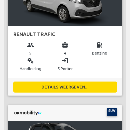
RENAULT TRAFIC
group
business_center
local_gas_station
9
4
Benzine
miscellaneous_services
login
Handleiding
5 Portier
DETAILS WEERGEVEN...
SUV