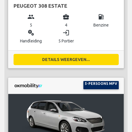
PEUGEOT 308 ESTATE
group
business_center
local_gas_station
5
4
Benzine
miscellaneous_services
login
Handleiding
5 Portier
DETAILS WEERGEVEN...
5-PERSOONS MPV