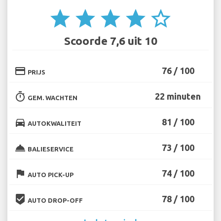
star
star
star
star
star_border
Scoorde 7,6 uit 10
credit_card
76 / 100
PRIJS
timer
22 minuten
GEM. WACHTEN
directions_car
81 / 100
AUTOKWALITEIT
room_service
73 / 100
BALIESERVICE
flag
74 / 100
AUTO PICK-UP
beenhere
78 / 100
AUTO DROP-OFF