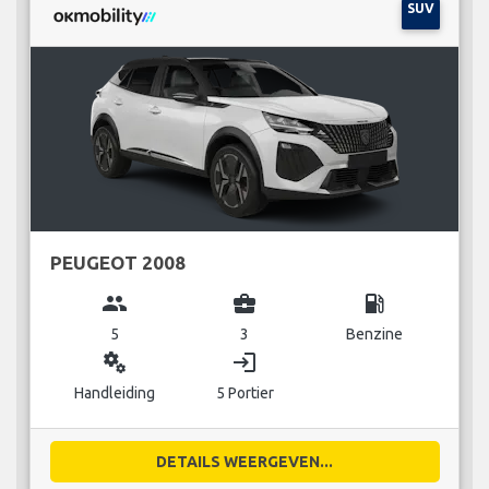
SUV
PEUGEOT 2008
group
business_center
local_gas_station
5
3
Benzine
miscellaneous_services
login
Handleiding
5 Portier
DETAILS WEERGEVEN...