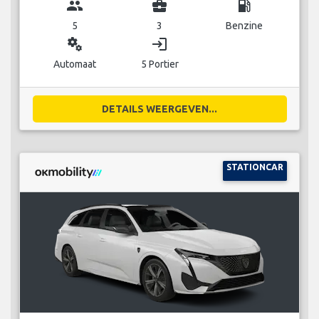
group
business_center
local_gas_station
5
3
Benzine
miscellaneous_services
login
Automaat
5 Portier
DETAILS WEERGEVEN...
STATIONCAR