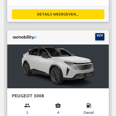
DETAILS WEERGEVEN...
SUV
PEUGEOT 3008
group
business_center
local_gas_station
5
4
Diesel