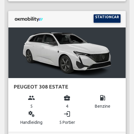
STATIONCAR
PEUGEOT 308 ESTATE
group
business_center
local_gas_station
5
4
Benzine
miscellaneous_services
login
Handleiding
5 Portier