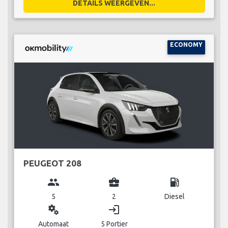
DETAILS WEERGEVEN...
ECONOMY
PEUGEOT 208
group
business_center
local_gas_station
5
2
Diesel
miscellaneous_services
login
Automaat
5 Portier