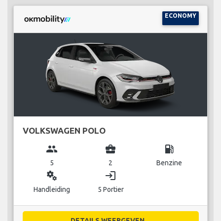
ECONOMY
VOLKSWAGEN POLO
group
business_center
local_gas_station
5
2
Benzine
miscellaneous_services
login
Handleiding
5 Portier
DETAILS WEERGEVEN...