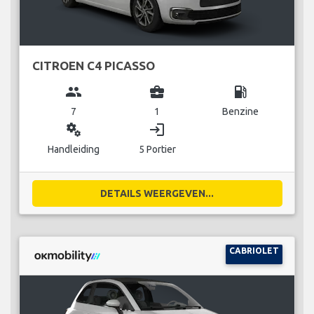
CITROEN C4 PICASSO
group
business_center
local_gas_station
7
1
Benzine
miscellaneous_services
login
Handleiding
5 Portier
DETAILS WEERGEVEN...
CABRIOLET