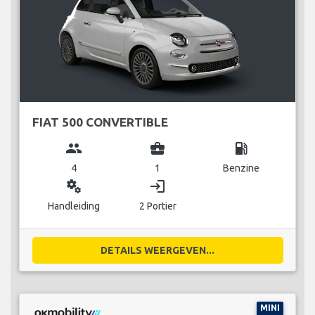
FIAT 500 CONVERTIBLE
group
business_center
local_gas_station
4
1
Benzine
miscellaneous_services
login
Handleiding
2 Portier
DETAILS WEERGEVEN...
MINI