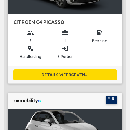
CITROEN C4 PICASSO
group
business_center
local_gas_station
7
1
Benzine
miscellaneous_services
login
Handleiding
5 Portier
DETAILS WEERGEVEN...
MINI