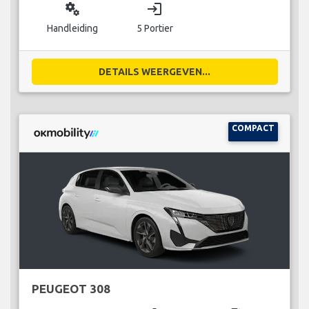
miscellaneous_services
login
Handleiding
5 Portier
DETAILS WEERGEVEN...
COMPACT
PEUGEOT 308