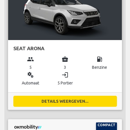
SEAT ARONA
group
business_center
local_gas_station
5
3
Benzine
miscellaneous_services
login
Automaat
5 Portier
DETAILS WEERGEVEN...
COMPACT