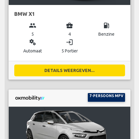
BMW X1
group
business_center
local_gas_station
5
4
Benzine
miscellaneous_services
login
Automaat
5 Portier
DETAILS WEERGEVEN...
7-PERSOONS MPV