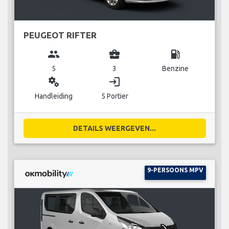
PEUGEOT RIFTER
group
business_center
local_gas_station
5
3
Benzine
miscellaneous_services
login
Handleiding
5 Portier
DETAILS WEERGEVEN...
9-PERSOONS MPV