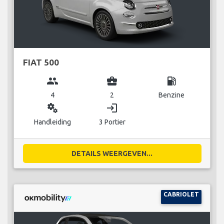
FIAT 500
group
business_center
local_gas_station
4
2
Benzine
miscellaneous_services
login
Handleiding
3 Portier
DETAILS WEERGEVEN...
CABRIOLET