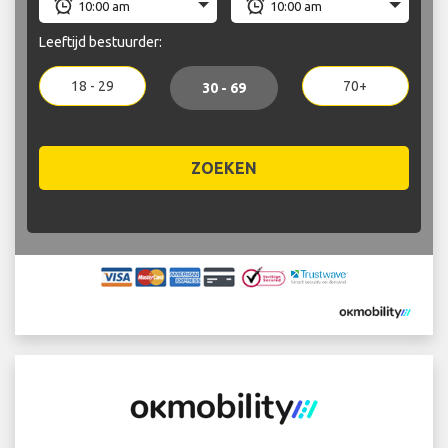
Leeftijd bestuurder:
18 - 29
70+
30 - 69
ZOEKEN