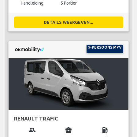
Handleiding
5 Portier
DETAILS WEERGEVEN...
9-PERSOONS MPV
RENAULT TRAFIC
group
business_center
local_gas_station