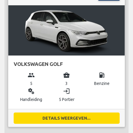
VOLKSWAGEN GOLF
group
business_center
local_gas_station
5
3
Benzine
miscellaneous_services
login
Handleiding
5 Portier
DETAILS WEERGEVEN...