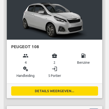
PEUGEOT 108
group
business_center
local_gas_station
4
2
Benzine
miscellaneous_services
login
Handleiding
5 Portier
DETAILS WEERGEVEN...