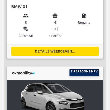
BMW X1
group
business_center
local_gas_station
5
4
Benzine
miscellaneous_services
login
Automaat
5 Portier
DETAILS WEERGEVEN...
7-PERSOONS MPV