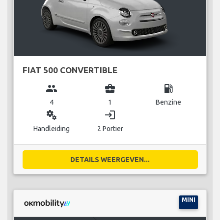
FIAT 500 CONVERTIBLE
group
business_center
local_gas_station
4
1
Benzine
miscellaneous_services
login
Handleiding
2 Portier
DETAILS WEERGEVEN...
MINI