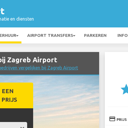
t
matie en diensten
ERHUUR
AIRPORT TRANSFERS
PARKEREN
INFO
j Zagreb Airport
drijven vergelijken bij Zagreb Airport
st
 EEN
PRIJS
credit_card
PRIJS