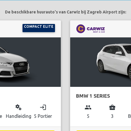
De beschikbare huurauto's van Carwiz bij Zagreb Airport zijn:
COMPACT ELITE
BMW 1 SERIES
miscellaneous_services
login
group
business_center
e
Handleiding
5 Portier
5
3
B