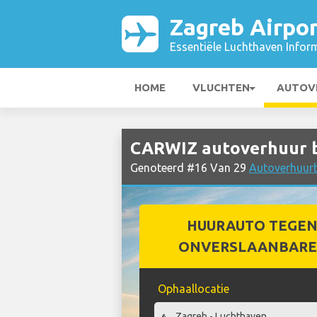
Zagreb Airpor
Essentiële Luchthaven Infor
HOME
VLUCHTEN
AUTOV
CARWIZ autoverhuur bi
Genoteerd #16 Van 29
Autoverhuurbe
HUURAUTO TEGEN
ONVERSLAANBARE 
Ophaallocatie