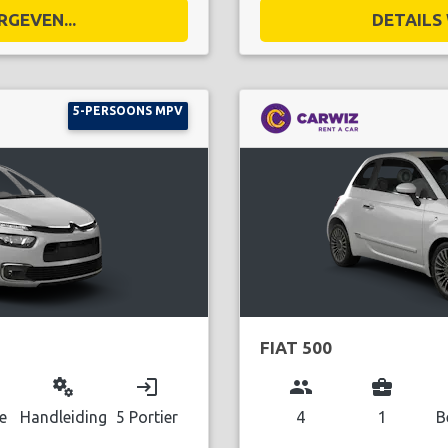
RGEVEN...
DETAILS 
5-PERSOONS MPV
FIAT 500
miscellaneous_services
login
group
business_center
e
Handleiding
5 Portier
4
1
B