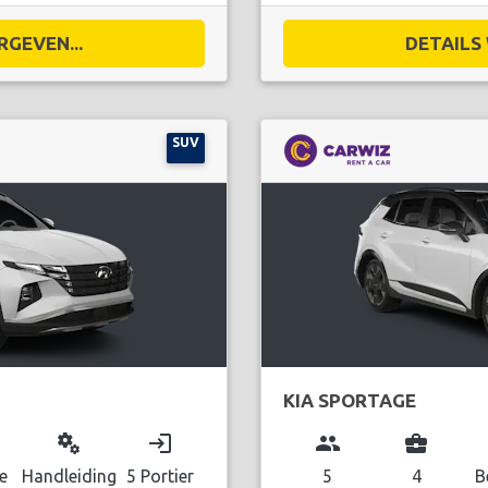
RGEVEN...
DETAILS 
SUV
KIA SPORTAGE
miscellaneous_services
login
group
business_center
e
Handleiding
5 Portier
5
4
B