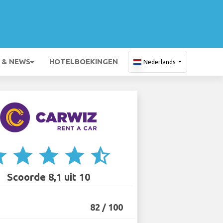
 & NEWS
HOTELBOEKINGEN
Nederlands
ar
star
star
star
star_half
Scoorde 8,1 uit 10
82 / 100