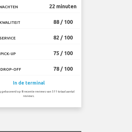
22 minuten
 WACHTEN
88 / 100
KWALITEIT
82 / 100
SERVICE
75 / 100
PICK-UP
78 / 100
 DROP-OFF
In de terminal
 gebaseerd op 8 recente reviews van 511 totaal aantal
reviews.