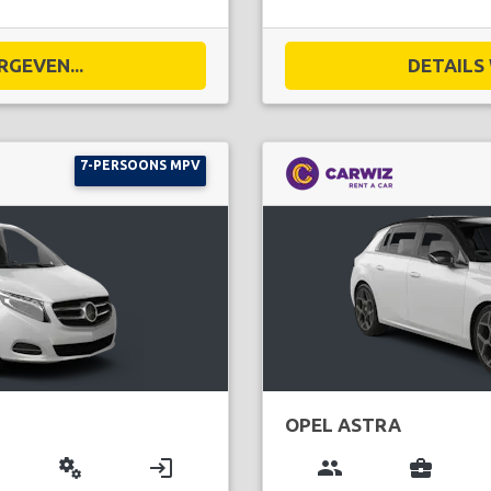
RGEVEN...
DETAILS 
7-PERSOONS MPV
OPEL ASTRA
miscellaneous_services
login
group
business_center