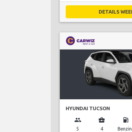
DETAILS WEE
HYUNDAI TUCSON
group
business_center
local_gas_station
5
4
Benzin