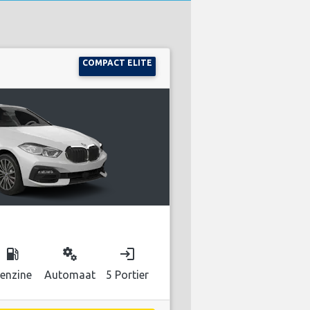
COMPACT ELITE
local_gas_station
miscellaneous_services
login
enzine
Automaat
5 Portier