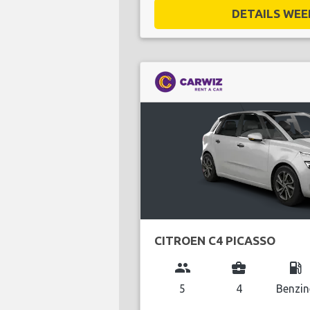
DETAILS WEE
CITROEN C4 PICASSO
group
business_center
local_gas_station
5
4
Benzin