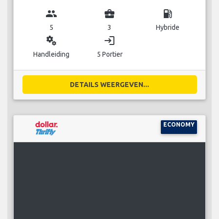
group
business_center
local_gas_station
5
3
Hybride
miscellaneous_services
login
Handleiding
5 Portier
DETAILS WEERGEVEN...
ECONOMY