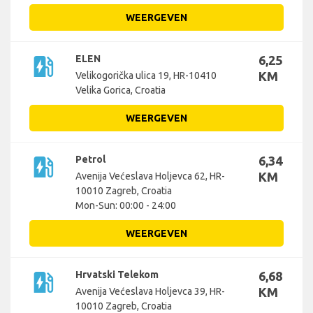
WEERGEVEN
ev_station
ELEN
6,25
KM
Velikogorička ulica 19, HR-10410
Velika Gorica, Croatia
WEERGEVEN
ev_station
Petrol
6,34
KM
Avenija Većeslava Holjevca 62, HR-
10010 Zagreb, Croatia
Mon-Sun: 00:00 - 24:00
WEERGEVEN
ev_station
Hrvatski Telekom
6,68
KM
Avenija Većeslava Holjevca 39, HR-
10010 Zagreb, Croatia