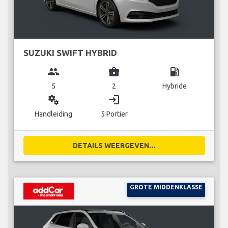
SUZUKI SWIFT HYBRID
group
business_center
local_gas_station
5
2
Hybride
miscellaneous_services
login
Handleiding
5 Portier
DETAILS WEERGEVEN...
GROTE MIDDENKLASSE