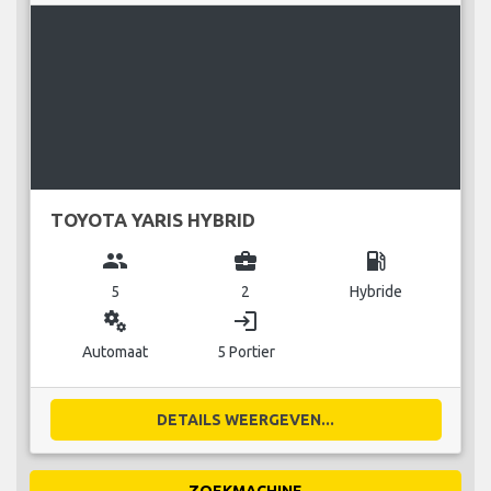
TOYOTA YARIS HYBRID
group
business_center
local_gas_station
5
2
Hybride
miscellaneous_services
login
Automaat
5 Portier
DETAILS WEERGEVEN...