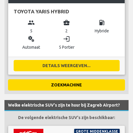
TOYOTA YARIS HYBRID
group
business_center
local_gas_station
5
2
Hybride
miscellaneous_services
login
Automaat
5 Portier
DETAILS WEERGEVEN...
ZOEKMACHINE
Welke elektrische SUV's zijn te huur bij Zagreb Airport?
De volgende elektrische SUV's zijn beschikbaar:
GROTE MIDDENKLASSE