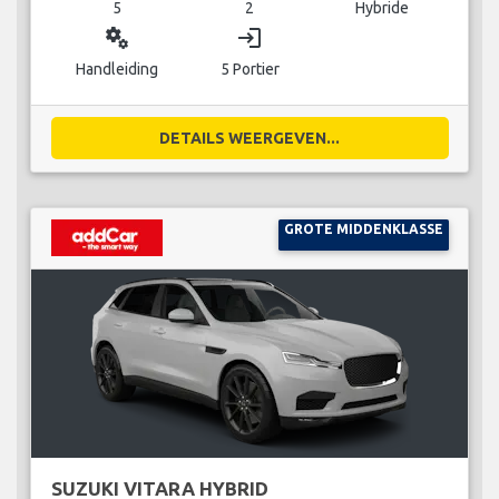
5
2
Hybride
miscellaneous_services
login
Handleiding
5 Portier
DETAILS WEERGEVEN...
GROTE MIDDENKLASSE
SUZUKI VITARA HYBRID