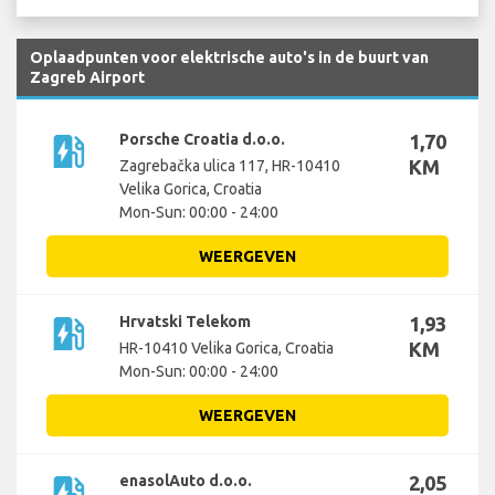
Oplaadpunten voor elektrische auto's in de buurt van
Zagreb Airport
ev_station
Porsche Croatia d.o.o.
1,70
KM
Zagrebačka ulica 117, HR-10410
Velika Gorica, Croatia
Mon-Sun: 00:00 - 24:00
WEERGEVEN
ev_station
Hrvatski Telekom
1,93
KM
HR-10410 Velika Gorica, Croatia
Mon-Sun: 00:00 - 24:00
WEERGEVEN
ev_station
enasolAuto d.o.o.
2,05