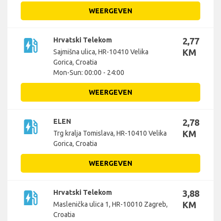
WEERGEVEN
ev_station
Hrvatski Telekom
2,77
KM
Sajmišna ulica, HR-10410 Velika
Gorica, Croatia
Mon-Sun: 00:00 - 24:00
WEERGEVEN
ev_station
ELEN
2,78
KM
Trg kralja Tomislava, HR-10410 Velika
Gorica, Croatia
WEERGEVEN
ev_station
Hrvatski Telekom
3,88
KM
Maslenička ulica 1, HR-10010 Zagreb,
Croatia