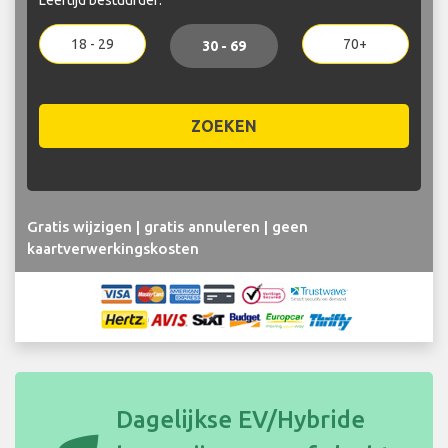
18 - 29
70+
30 - 69
ZOEKEN
Gratis wijzigen | gratis annuleren | geen
kaartverwerkingskosten
Dagelijkse EV/Hybride