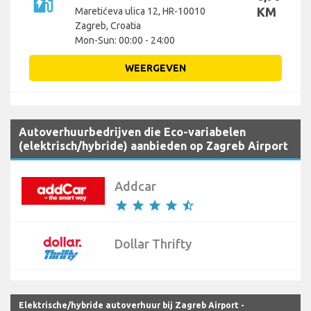
ev_station
KM
Maretićeva ulica 12, HR-10010
Zagreb, Croatia
Mon-Sun: 00:00 - 24:00
WEERGEVEN
Autoverhuurbedrijven die Eco-variabelen
(elektrisch/hybride) aanbieden op Zagreb Airport
Addcar
star
star
star
star
star_half
Dollar Thrifty
Elektrische/hybride autoverhuur bij Zagreb Airport -