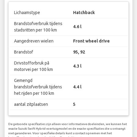
Lichaamstype
Hatchback
Brandstofverbruik tijdens
4.6 l
stadsritten per 100 km
Aangedreven wielen
Front wheel drive
Brandstof
95, 92
Drivstofforbruk på
4.3 l
motorvei per 100 km
Gemengd
brandstofverbruik tijdens
4.4 l
het rijden per 100 km
aantal zitplaatsen
5
De getoonde specificaties zijn alleen voor informatieve doeleinden, we kunnen het
exacte Suzuki Swift Hybrid voertuigmodel en de exacte specificaties die u ontvangt
niet garanderen. Voor specifieke details kunt u contact opnemen met het