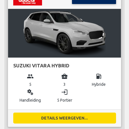
SUZUKI VITARA HYBRID
group
business_center
local_gas_station
5
3
Hybride
miscellaneous_services
login
Handleiding
5 Portier
DETAILS WEERGEVEN...