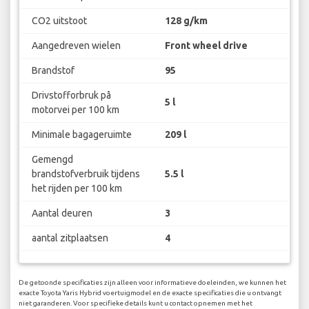
CO2 uitstoot
128 g/km
Aangedreven wielen
Front wheel drive
Brandstof
95
Drivstofforbruk på
5 l
motorvei per 100 km
Minimale bagageruimte
209 l
Gemengd
brandstofverbruik tijdens
5.5 l
het rijden per 100 km
Aantal deuren
3
aantal zitplaatsen
4
De getoonde specificaties zijn alleen voor informatieve doeleinden, we kunnen het
exacte Toyota Yaris Hybrid voertuigmodel en de exacte specificaties die u ontvangt
niet garanderen. Voor specifieke details kunt u contact opnemen met het