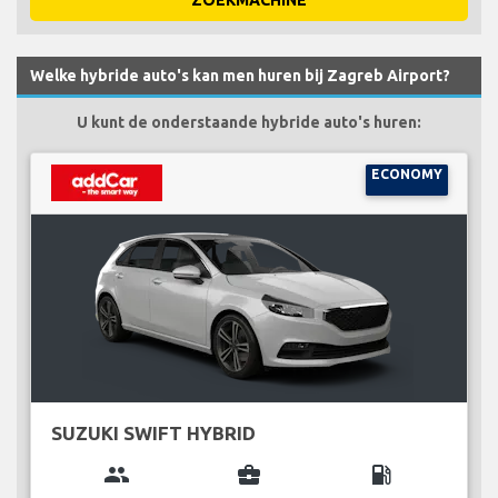
ZOEKMACHINE
Welke hybride auto's kan men huren bij Zagreb Airport?
U kunt de onderstaande hybride auto's huren:
ECONOMY
SUZUKI SWIFT HYBRID
group
business_center
local_gas_station