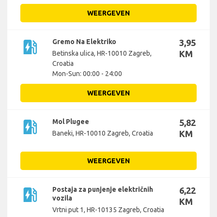
WEERGEVEN
ev_station
Gremo Na Elektriko
3,95
KM
Betinska ulica, HR-10010 Zagreb,
Croatia
Mon-Sun: 00:00 - 24:00
WEERGEVEN
ev_station
Mol Plugee
5,82
KM
Baneki, HR-10010 Zagreb, Croatia
WEERGEVEN
ev_station
Postaja za punjenje električnih
6,22
vozila
KM
Vrtni put 1, HR-10135 Zagreb, Croatia