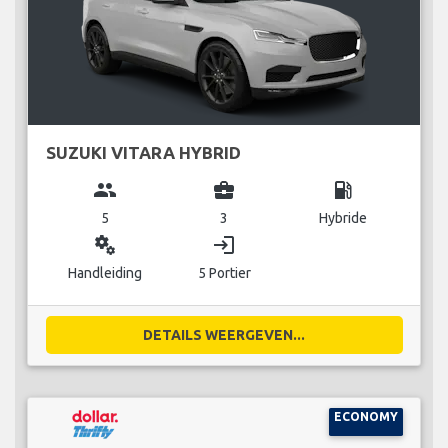
SUZUKI VITARA HYBRID
group
business_center
local_gas_station
5
3
Hybride
miscellaneous_services
login
Handleiding
5 Portier
DETAILS WEERGEVEN...
ECONOMY