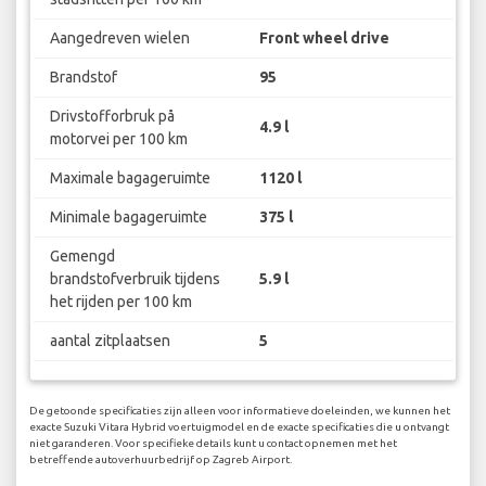
Aangedreven wielen
Front wheel drive
Brandstof
95
Drivstofforbruk på
4.9 l
motorvei per 100 km
Maximale bagageruimte
1120 l
Minimale bagageruimte
375 l
Gemengd
brandstofverbruik tijdens
5.9 l
het rijden per 100 km
aantal zitplaatsen
5
De getoonde specificaties zijn alleen voor informatieve doeleinden, we kunnen het
exacte Suzuki Vitara Hybrid voertuigmodel en de exacte specificaties die u ontvangt
niet garanderen. Voor specifieke details kunt u contact opnemen met het
betreffende autoverhuurbedrijf op Zagreb Airport.