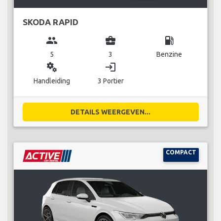
SKODA RAPID
group
business_center
local_gas_station
5
3
Benzine
miscellaneous_services
login
Handleiding
3 Portier
DETAILS WEERGEVEN...
COMPACT