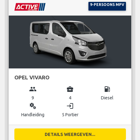
9-PERSOONS MPV
OPEL VIVARO
group
business_center
local_gas_station
9
4
Diesel
miscellaneous_services
login
Handleiding
5 Portier
DETAILS WEERGEVEN...