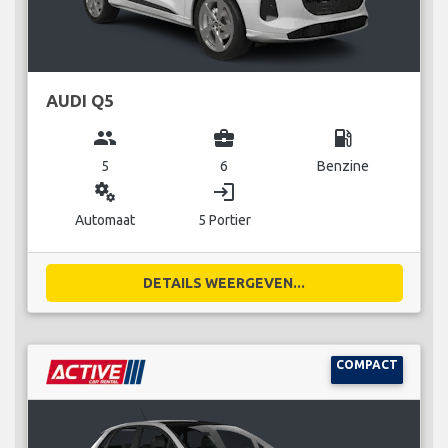
AUDI Q5
group
business_center
local_gas_station
5
6
Benzine
miscellaneous_services
login
Automaat
5 Portier
DETAILS WEERGEVEN...
COMPACT