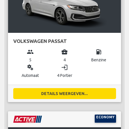
VOLKSWAGEN PASSAT
group
business_center
local_gas_station
5
4
Benzine
miscellaneous_services
login
Automaat
4 Portier
DETAILS WEERGEVEN...
ECONOMY