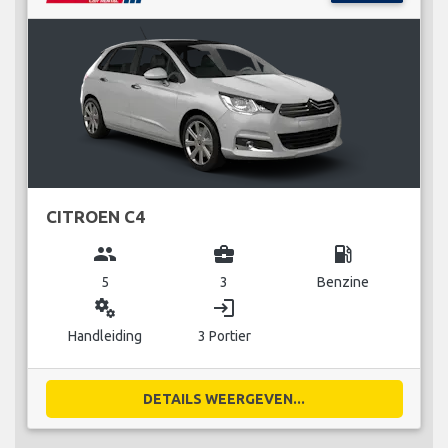
CITROEN C4
group
business_center
local_gas_station
5
3
Benzine
miscellaneous_services
login
Handleiding
3 Portier
DETAILS WEERGEVEN...