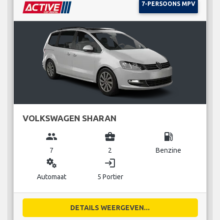
7-PERSOONS MPV
VOLKSWAGEN SHARAN
group
business_center
local_gas_station
7
2
Benzine
miscellaneous_services
login
Automaat
5 Portier
DETAILS WEERGEVEN...