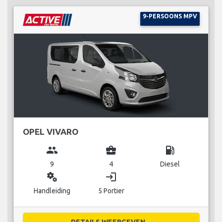
9-PERSOONS MPV
OPEL VIVARO
group
business_center
local_gas_station
9
4
Diesel
miscellaneous_services
login
Handleiding
5 Portier
DETAILS WEERGEVEN...