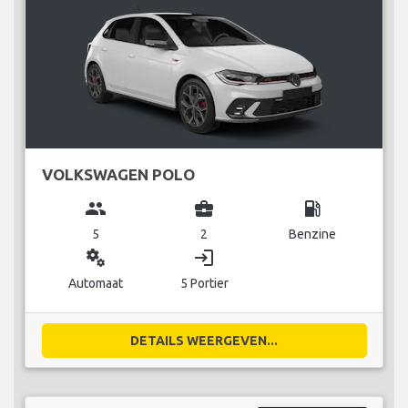
VOLKSWAGEN POLO
group
business_center
local_gas_station
5
2
Benzine
miscellaneous_services
login
Automaat
5 Portier
DETAILS WEERGEVEN...