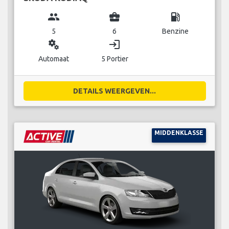
group
business_center
local_gas_station
5
6
Benzine
miscellaneous_services
login
Automaat
5 Portier
DETAILS WEERGEVEN...
MIDDENKLASSE