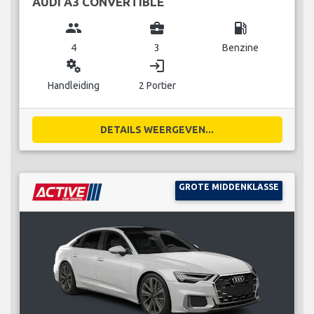
AUDI A3 CONVERTIBLE
group
business_center
local_gas_station
4
3
Benzine
miscellaneous_services
login
Handleiding
2 Portier
DETAILS WEERGEVEN...
GROTE MIDDENKLASSE