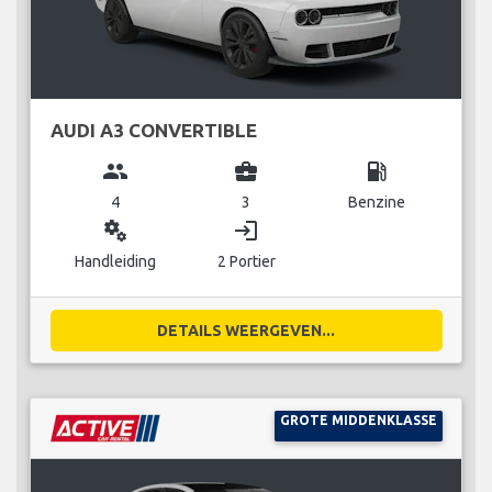
AUDI A3 CONVERTIBLE
group
business_center
local_gas_station
4
3
Benzine
miscellaneous_services
login
Handleiding
2 Portier
DETAILS WEERGEVEN...
GROTE MIDDENKLASSE