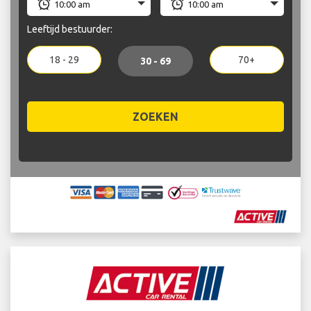
Leeftijd bestuurder:
18 - 29
70+
30 - 69
ZOEKEN