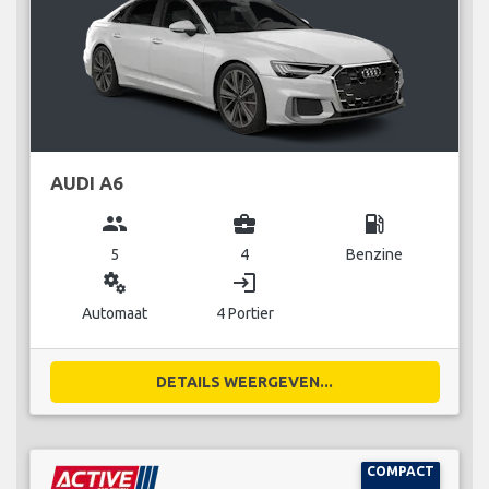
AUDI A6
group
business_center
local_gas_station
5
4
Benzine
miscellaneous_services
login
Automaat
4 Portier
DETAILS WEERGEVEN...
COMPACT