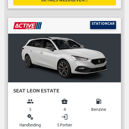
STATIONCAR
SEAT LEON ESTATE
group
business_center
local_gas_station
5
4
Benzine
miscellaneous_services
login
Handleiding
5 Portier