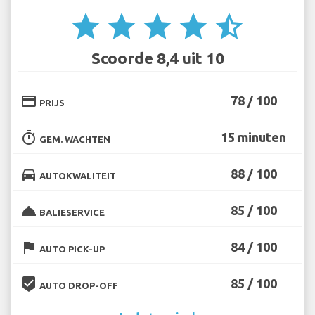
star
star
star
star
star_half
Scoorde 8,4 uit 10
credit_card
78 / 100
PRIJS
timer
15 minuten
GEM. WACHTEN
directions_car
88 / 100
AUTOKWALITEIT
room_service
85 / 100
BALIESERVICE
flag
84 / 100
AUTO PICK-UP
beenhere
85 / 100
AUTO DROP-OFF