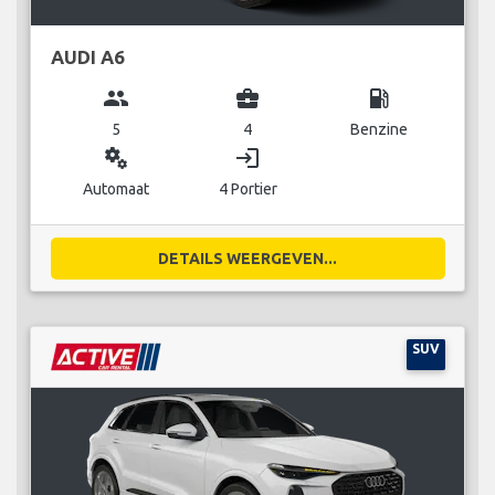
AUDI A6
group
business_center
local_gas_station
5
4
Benzine
miscellaneous_services
login
Automaat
4 Portier
DETAILS WEERGEVEN...
SUV