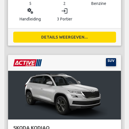
5
2
Benzine
miscellaneous_services
login
Handleiding
3 Portier
DETAILS WEERGEVEN...
SUV
SKODA KODIAQ