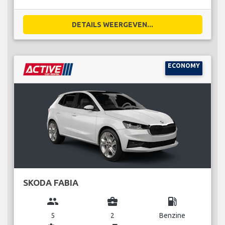
DETAILS WEERGEVEN...
ECONOMY
SKODA FABIA
group
business_center
local_gas_station
5
2
Benzine