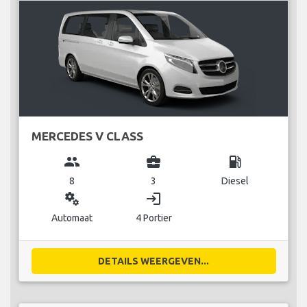
MERCEDES V CLASS
group
business_center
local_gas_station
8
3
Diesel
miscellaneous_services
login
Automaat
4 Portier
DETAILS WEERGEVEN...