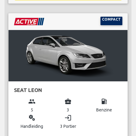
COMPACT
SEAT LEON
group
business_center
local_gas_station
5
3
Benzine
miscellaneous_services
login
Handleiding
3 Portier