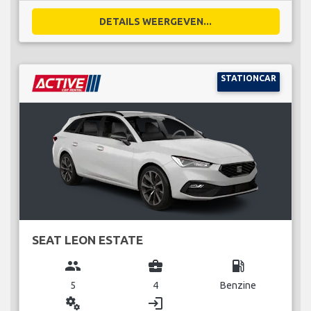
DETAILS WEERGEVEN...
STATIONCAR
SEAT LEON ESTATE
group
business_center
local_gas_station
5
4
Benzine
miscellaneous_services
login