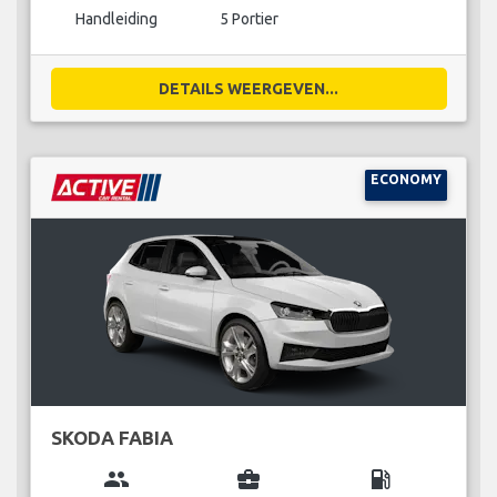
Handleiding
5 Portier
DETAILS WEERGEVEN...
ECONOMY
SKODA FABIA
group
business_center
local_gas_station