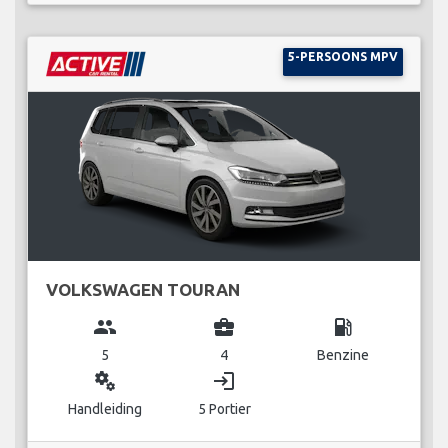
5-PERSOONS MPV
VOLKSWAGEN TOURAN
group
business_center
local_gas_station
5
4
Benzine
miscellaneous_services
login
Handleiding
5 Portier