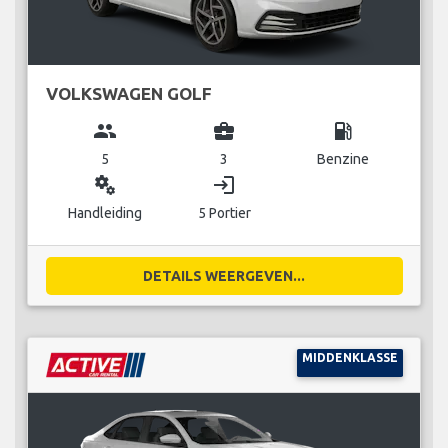
VOLKSWAGEN GOLF
group
business_center
local_gas_station
5
3
Benzine
miscellaneous_services
login
Handleiding
5 Portier
DETAILS WEERGEVEN...
MIDDENKLASSE