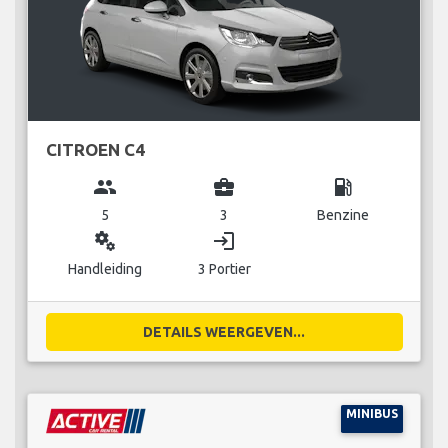
CITROEN C4
group
business_center
local_gas_station
5
3
Benzine
miscellaneous_services
login
Handleiding
3 Portier
DETAILS WEERGEVEN...
MINIBUS