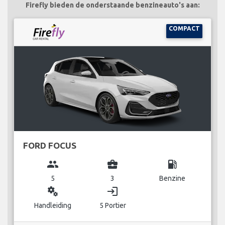
Firefly bieden de onderstaande benzineauto's aan:
COMPACT
FORD FOCUS
group
business_center
local_gas_station
5
3
Benzine
miscellaneous_services
login
Handleiding
5 Portier