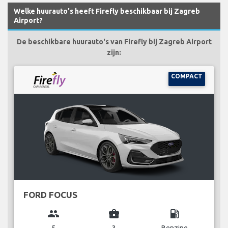
Welke huurauto's heeft Firefly beschikbaar bij Zagreb
Airport?
De beschikbare huurauto's van Firefly bij Zagreb Airport
zijn:
COMPACT
FORD FOCUS
group
business_center
local_gas_station
5
3
Benzine