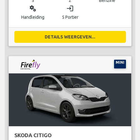
5
2
Benzine
miscellaneous_services
login
Handleiding
5 Portier
DETAILS WEERGEVEN...
MINI
SKODA CITIGO