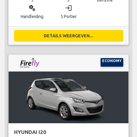
miscellaneous_services
login
Handleiding
5 Portier
DETAILS WEERGEVEN...
ECONOMY
HYUNDAI I20