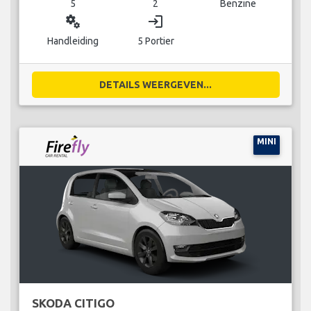
5
2
Benzine
miscellaneous_services
login
Handleiding
5 Portier
DETAILS WEERGEVEN...
MINI
SKODA CITIGO