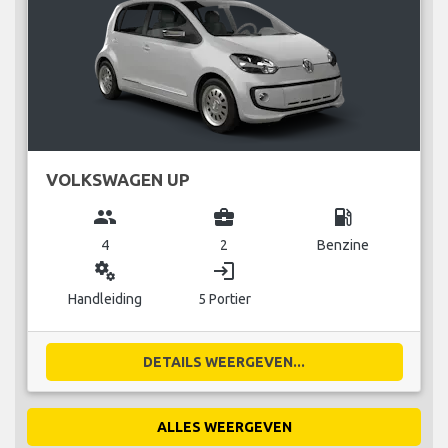
VOLKSWAGEN UP
group
business_center
local_gas_station
4
2
Benzine
miscellaneous_services
login
Handleiding
5 Portier
DETAILS WEERGEVEN...
ALLES WEERGEVEN