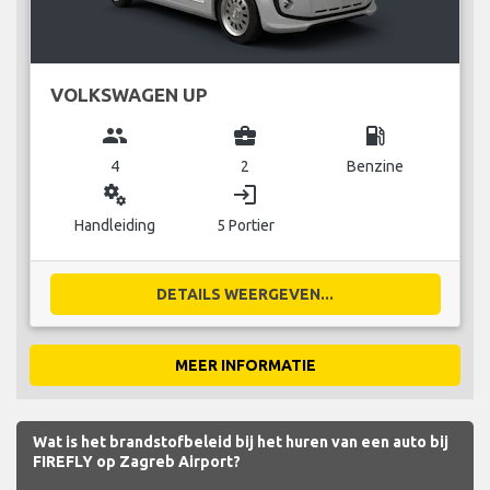
VOLKSWAGEN UP
group
business_center
local_gas_station
4
2
Benzine
miscellaneous_services
login
Handleiding
5 Portier
DETAILS WEERGEVEN...
MEER INFORMATIE
Wat is het brandstofbeleid bij het huren van een auto bij
FIREFLY op Zagreb Airport?