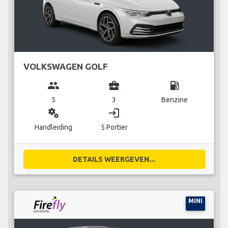
VOLKSWAGEN GOLF
group
business_center
local_gas_station
5
3
Benzine
miscellaneous_services
login
Handleiding
5 Portier
DETAILS WEERGEVEN...
MINI