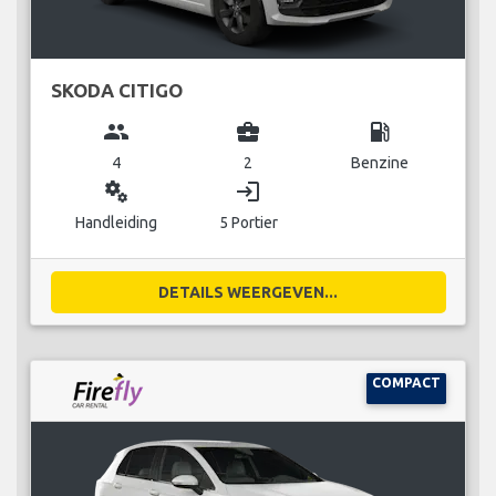
SKODA CITIGO
group
business_center
local_gas_station
4
2
Benzine
miscellaneous_services
login
Handleiding
5 Portier
DETAILS WEERGEVEN...
COMPACT