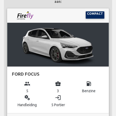
aan:
COMPACT
FORD FOCUS
group
business_center
local_gas_station
5
3
Benzine
miscellaneous_services
login
Handleiding
5 Portier