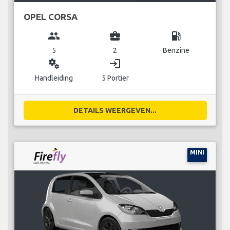
OPEL CORSA
group
business_center
local_gas_station
5
2
Benzine
miscellaneous_services
login
Handleiding
5 Portier
DETAILS WEERGEVEN...
MINI