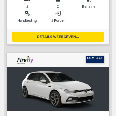
5
2
Benzine
miscellaneous_services
login
Handleiding
5 Portier
DETAILS WEERGEVEN...
COMPACT