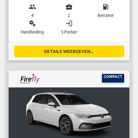
group
business_center
local_gas_station
4
2
Benzine
miscellaneous_services
login
Handleiding
5 Portier
DETAILS WEERGEVEN...
COMPACT