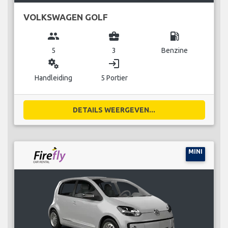
VOLKSWAGEN GOLF
group
business_center
local_gas_station
5
3
Benzine
miscellaneous_services
login
Handleiding
5 Portier
DETAILS WEERGEVEN...
MINI