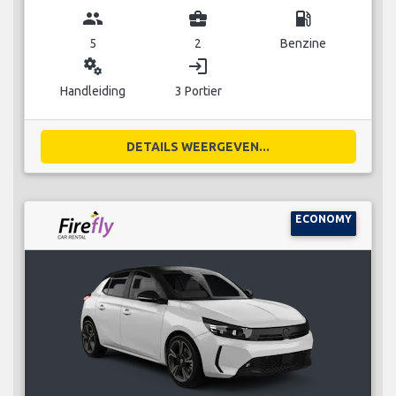
group
business_center
local_gas_station
5
2
Benzine
miscellaneous_services
login
Handleiding
3 Portier
DETAILS WEERGEVEN...
ECONOMY