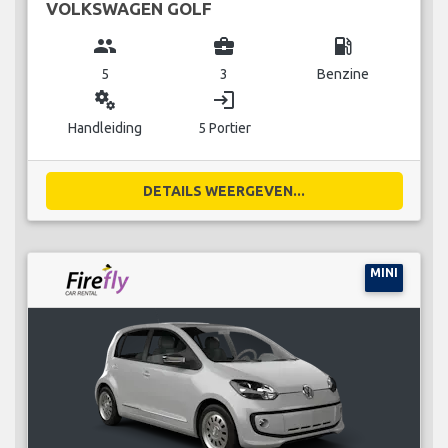
VOLKSWAGEN GOLF
group
business_center
local_gas_station
5
3
Benzine
miscellaneous_services
login
Handleiding
5 Portier
DETAILS WEERGEVEN...
MINI