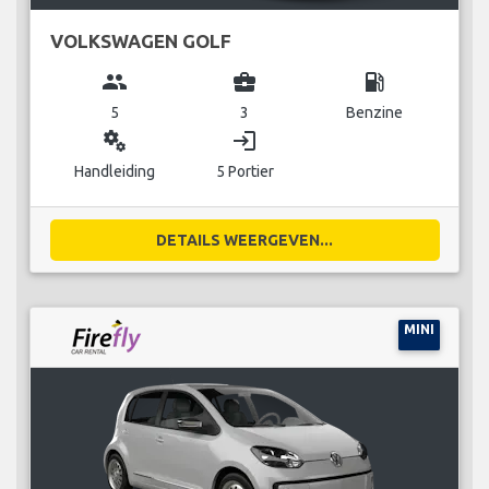
VOLKSWAGEN GOLF
group
business_center
local_gas_station
5
3
Benzine
miscellaneous_services
login
Handleiding
5 Portier
DETAILS WEERGEVEN...
MINI