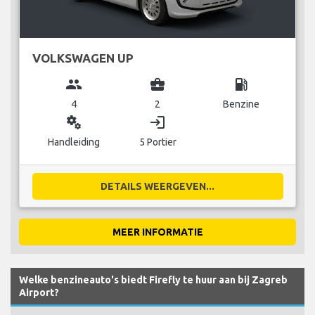
VOLKSWAGEN UP
group
business_center
local_gas_station
4
2
Benzine
miscellaneous_services
login
Handleiding
5 Portier
DETAILS WEERGEVEN...
MEER INFORMATIE
Welke benzineauto's biedt Firefly te huur aan bij Zagreb
Airport?