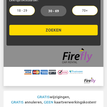
18 - 29
70+
30 - 69
ZOEKEN
GRATIS
wijzigingen,
GRATIS
annuleren,
GEEN
kaartverwerkingskosten!