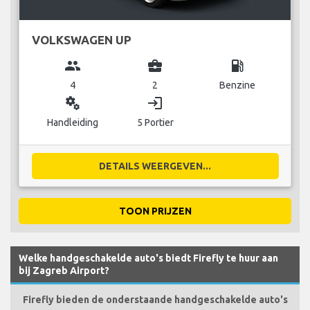
VOLKSWAGEN UP
group
business_center
local_gas_station
4
2
Benzine
miscellaneous_services
login
Handleiding
5 Portier
DETAILS WEERGEVEN...
TOON PRIJZEN
Welke handgeschakelde auto's biedt Firefly te huur aan
bij Zagreb Airport?
Firefly bieden de onderstaande handgeschakelde auto's