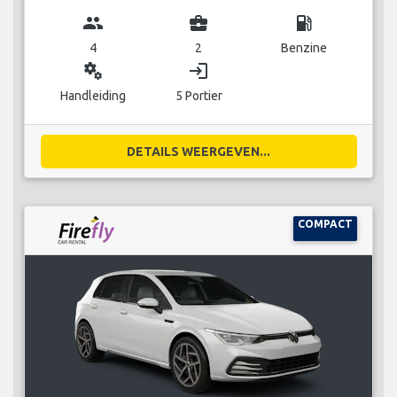
group
business_center
local_gas_station
4
2
Benzine
miscellaneous_services
login
Handleiding
5 Portier
DETAILS WEERGEVEN...
COMPACT