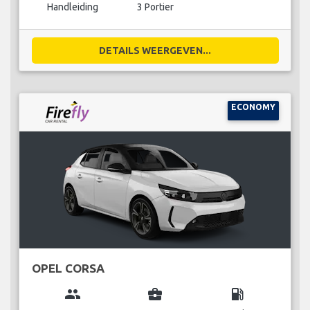
Handleiding
3 Portier
DETAILS WEERGEVEN...
ECONOMY
OPEL CORSA
group
business_center
local_gas_station