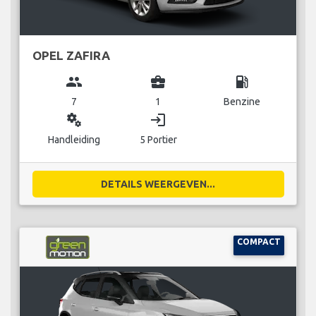
OPEL ZAFIRA
group
business_center
local_gas_station
7
1
Benzine
miscellaneous_services
login
Handleiding
5 Portier
DETAILS WEERGEVEN...
COMPACT