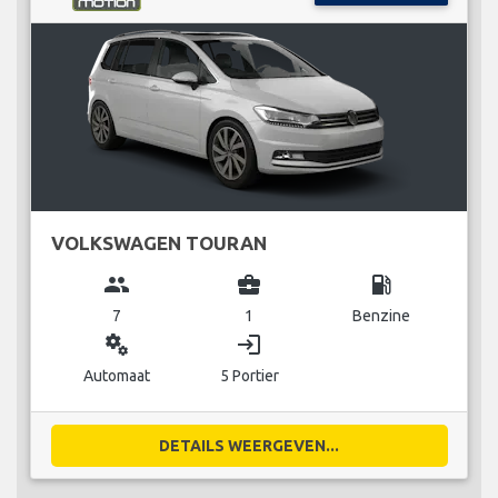
VOLKSWAGEN TOURAN
group
business_center
local_gas_station
7
1
Benzine
miscellaneous_services
login
Automaat
5 Portier
DETAILS WEERGEVEN...