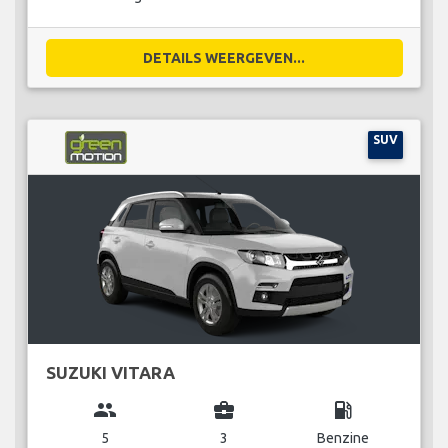
DETAILS WEERGEVEN...
SUV
SUZUKI VITARA
group
business_center
local_gas_station
5
3
Benzine