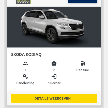
SKODA KODIAQ
group
business_center
local_gas_station
7
2
Benzine
miscellaneous_services
login
Handleiding
5 Portier
DETAILS WEERGEVEN...