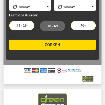
Leeftijd bestuurder:
18 - 29
70+
30 - 69
ZOEKEN