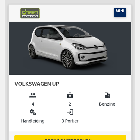
MINI
VOLKSWAGEN UP
group
business_center
local_gas_station
4
2
Benzine
miscellaneous_services
login
Handleiding
3 Portier