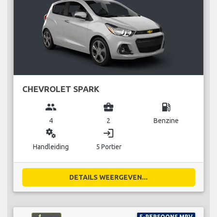
CHEVROLET SPARK
group
business_center
local_gas_station
4
2
Benzine
miscellaneous_services
login
Handleiding
5 Portier
DETAILS WEERGEVEN...
5-PERSOONS MPV