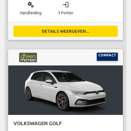
miscellaneous_services
login
Handleiding
5 Portier
DETAILS WEERGEVEN...
COMPACT
VOLKSWAGEN GOLF