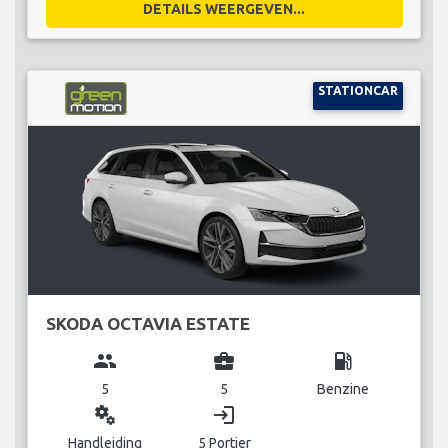
DETAILS WEERGEVEN...
STATIONCAR
SKODA OCTAVIA ESTATE
group
business_center
local_gas_station
5
5
Benzine
miscellaneous_services
login
Handleiding
5 Portier