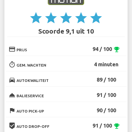
star
star
star
star
star
Scoorde 9,1 uit 10
credit_card
94 / 100
emoji_events
PRIJS
timer
4 minuten
GEM. WACHTEN
directions_car
89 / 100
AUTOKWALITEIT
room_service
91 / 100
BALIESERVICE
flag
90 / 100
AUTO PICK-UP
beenhere
91 / 100
emoji_events
AUTO DROP-OFF