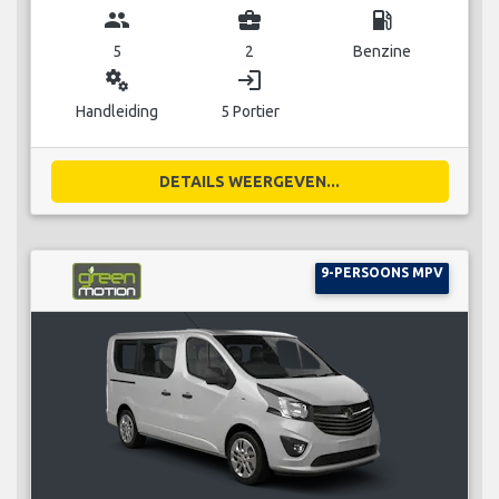
group
business_center
local_gas_station
5
2
Benzine
miscellaneous_services
login
Handleiding
5 Portier
DETAILS WEERGEVEN...
9-PERSOONS MPV