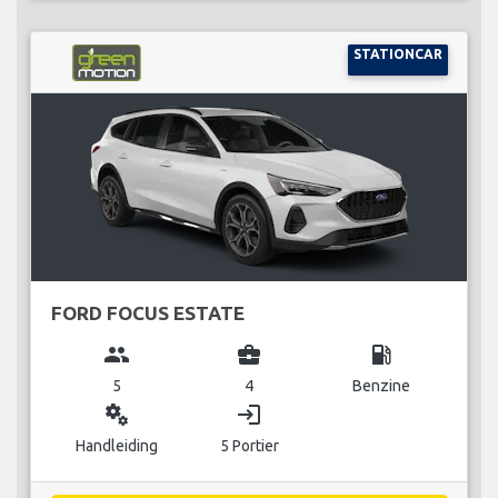
STATIONCAR
FORD FOCUS ESTATE
group
business_center
local_gas_station
5
4
Benzine
miscellaneous_services
login
Handleiding
5 Portier