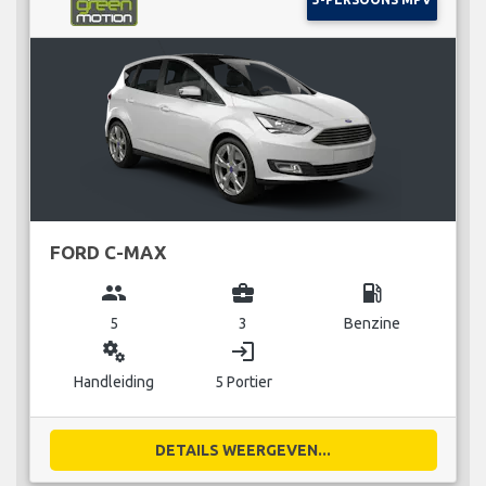
FORD C-MAX
group
business_center
local_gas_station
5
3
Benzine
miscellaneous_services
login
Handleiding
5 Portier
DETAILS WEERGEVEN...