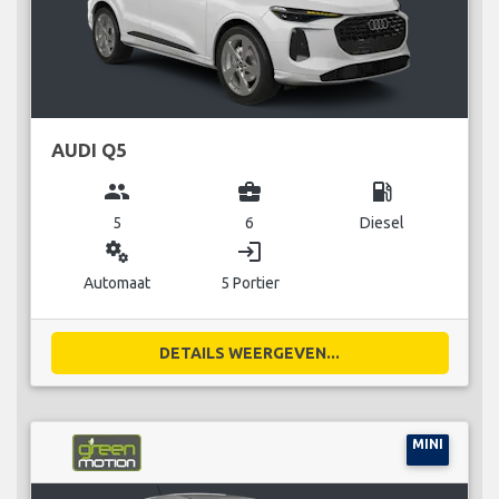
AUDI Q5
group
business_center
local_gas_station
5
6
Diesel
miscellaneous_services
login
Automaat
5 Portier
DETAILS WEERGEVEN...
MINI