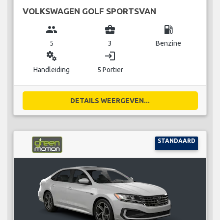
VOLKSWAGEN GOLF SPORTSVAN
group
business_center
local_gas_station
5
3
Benzine
miscellaneous_services
login
Handleiding
5 Portier
DETAILS WEERGEVEN...
STANDAARD