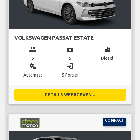
VOLKSWAGEN PASSAT ESTATE
group
business_center
local_gas_station
5
5
Diesel
miscellaneous_services
login
Automaat
5 Portier
DETAILS WEERGEVEN...
COMPACT