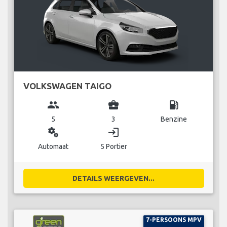
VOLKSWAGEN TAIGO
group
business_center
local_gas_station
5
3
Benzine
miscellaneous_services
login
Automaat
5 Portier
DETAILS WEERGEVEN...
7-PERSOONS MPV