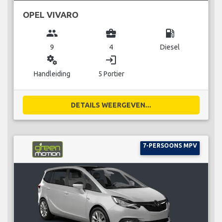
OPEL VIVARO
group
business_center
local_gas_station
9
4
Diesel
miscellaneous_services
login
Handleiding
5 Portier
DETAILS WEERGEVEN...
7-PERSOONS MPV