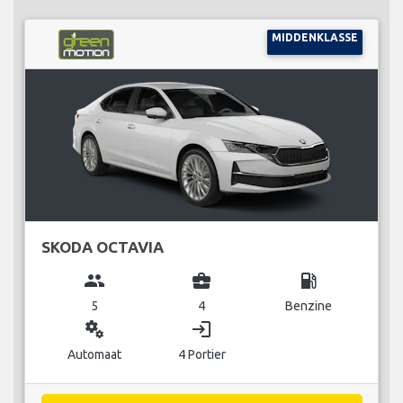
MIDDENKLASSE
SKODA OCTAVIA
group
business_center
local_gas_station
5
4
Benzine
miscellaneous_services
login
Automaat
4 Portier