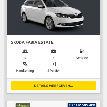
SKODA FABIA ESTATE
group
business_center
local_gas_station
5
4
Benzine
miscellaneous_services
login
Handleiding
5 Portier
DETAILS WEERGEVEN...
7-PERSOONS MPV