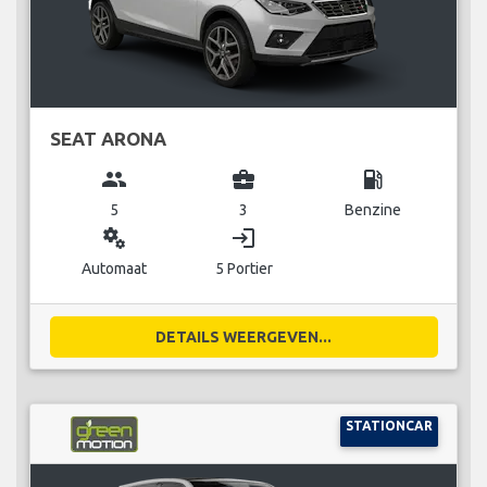
SEAT ARONA
group
business_center
local_gas_station
5
3
Benzine
miscellaneous_services
login
Automaat
5 Portier
DETAILS WEERGEVEN...
STATIONCAR