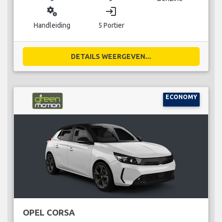
miscellaneous_services
login
Handleiding
5 Portier
DETAILS WEERGEVEN...
ECONOMY
OPEL CORSA