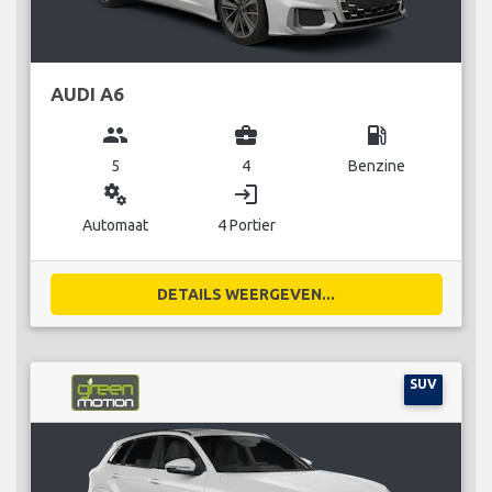
AUDI A6
group
business_center
local_gas_station
5
4
Benzine
miscellaneous_services
login
Automaat
4 Portier
DETAILS WEERGEVEN...
SUV