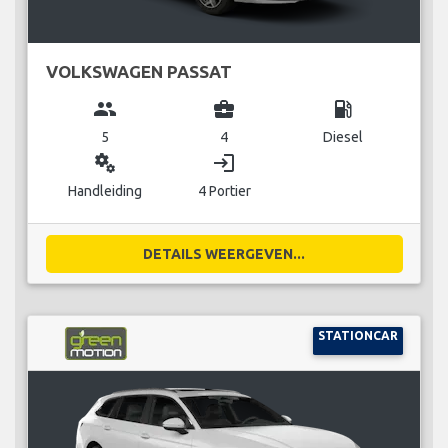
VOLKSWAGEN PASSAT
group
business_center
local_gas_station
5
4
Diesel
miscellaneous_services
login
Handleiding
4 Portier
DETAILS WEERGEVEN...
STATIONCAR