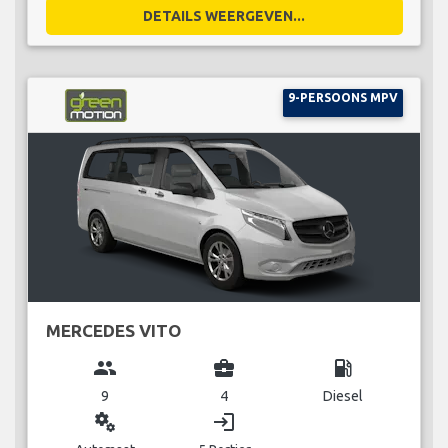
DETAILS WEERGEVEN...
9-PERSOONS MPV
MERCEDES VITO
group
business_center
local_gas_station
9
4
Diesel
miscellaneous_services
login