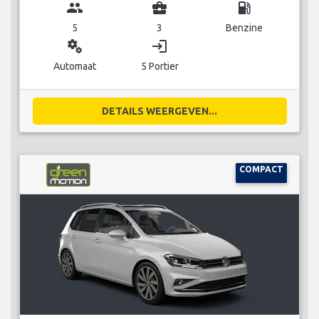
group
business_center
local_gas_station
5
3
Benzine
miscellaneous_services
login
Automaat
5 Portier
DETAILS WEERGEVEN...
COMPACT