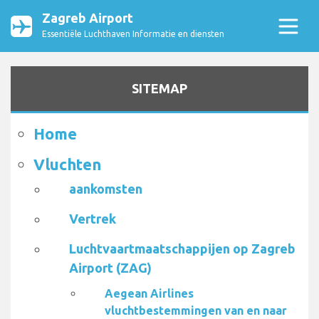
Zagreb Airport
Essentiële Luchthaven Informatie en diensten
SITEMAP
Home
Vluchten
aankomsten
Vertrek
Luchtvaartmaatschappijen op Zagreb
Airport (ZAG)
Aegean Airlines
vluchtbestemmingen van en naar