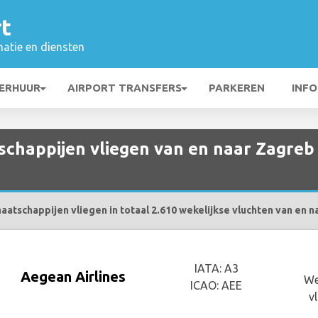
t
matie en diensten
ERHUUR
AIRPORT TRANSFERS
PARKEREN
INFO
chappijen vliegen van en naar Zagreb
atschappijen vliegen in totaal 2.610 wekelijkse vluchten van en n
IATA: A3
Aegean Airlines
We
ICAO: AEE
v