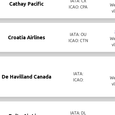
IATA: CX
Cathay Pacific
We
ICAO: CPA
v
IATA: OU
Croatia Airlines
We
ICAO: CTN
v
IATA:
De Havilland Canada
We
ICAO:
v
IATA: DL