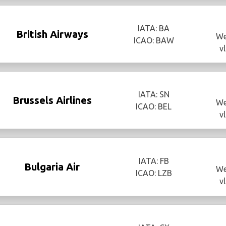
IATA: BA
British Airways
We
ICAO: BAW
v
IATA: SN
Brussels Airlines
We
ICAO: BEL
v
IATA: FB
Bulgaria Air
We
ICAO: LZB
v