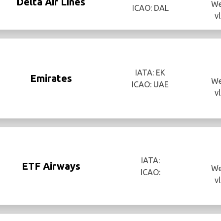
Delta Air Lines
We
ICAO: DAL
v
IATA: EK
Emirates
We
ICAO: UAE
v
IATA:
ETF Airways
We
ICAO:
v