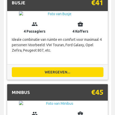
€41
BUSJE
group
business_center
4 Passagiers
4 Koffers
Ideale combinatie van ruimte en comfort voor maximaal 4
personen Voorbeeld: VW Touran, Ford Galaxy, Opel
Zefira, Peugeot 807, etc.
WEERGEVEN...
€45
MINIBUS
group
business_center