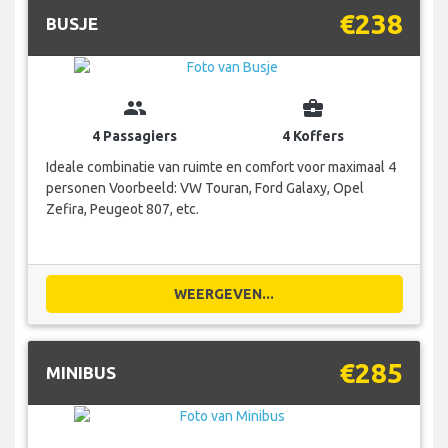
€238
BUSJE
group
business_center
4 Passagiers
4 Koffers
Ideale combinatie van ruimte en comfort voor maximaal 4
personen Voorbeeld: VW Touran, Ford Galaxy, Opel
Zefira, Peugeot 807, etc.
WEERGEVEN...
€285
MINIBUS