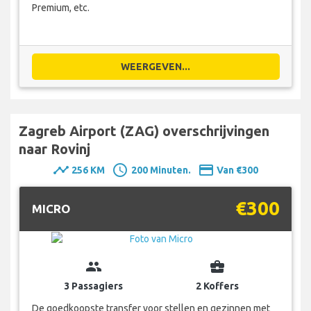
Premium, etc.
WEERGEVEN...
Zagreb Airport (ZAG) overschrijvingen
naar Rovinj
timeline
schedule
payment
256 KM
200 Minuten.
Van €300
€300
MICRO
group
business_center
3 Passagiers
2 Koffers
De goedkoopste transfer voor stellen en gezinnen met