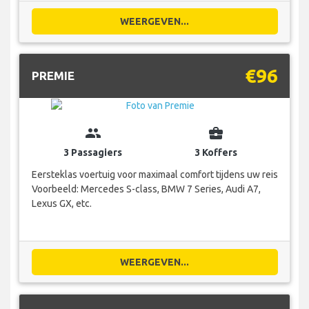
WEERGEVEN...
€96
PREMIE
group
business_center
3 Passagiers
3 Koffers
Eersteklas voertuig voor maximaal comfort tijdens uw reis
Voorbeeld: Mercedes S-class, BMW 7 Series, Audi A7,
Lexus GX, etc.
WEERGEVEN...