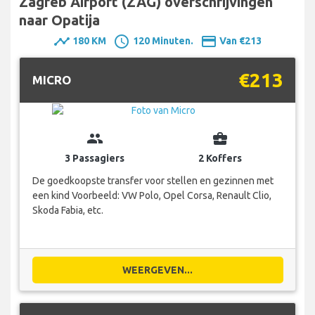
Zagreb Airport (ZAG) overschrijvingen
naar Opatija
timeline
schedule
payment
180 KM
120 Minuten.
Van €213
€213
MICRO
group
business_center
3 Passagiers
2 Koffers
De goedkoopste transfer voor stellen en gezinnen met
een kind Voorbeeld: VW Polo, Opel Corsa, Renault Clio,
Skoda Fabia, etc.
WEERGEVEN...