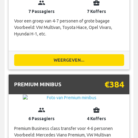
group
business_center
7 Passagiers
7 Koffers
Voor een groep van 4-7 personen of grote bagage
Voorbeeld: VW Multivan, Toyota Hiace, Opel Vivaro,
Hyundai H-1, etc.
WEERGEVEN...
€384
PREMIUM MINIBUS
group
business_center
6 Passagiers
4 Koffers
Premium Business class transfer voor 4-6 personen
Voorbeeld: Mercedes Viano Premium, VW Multivan