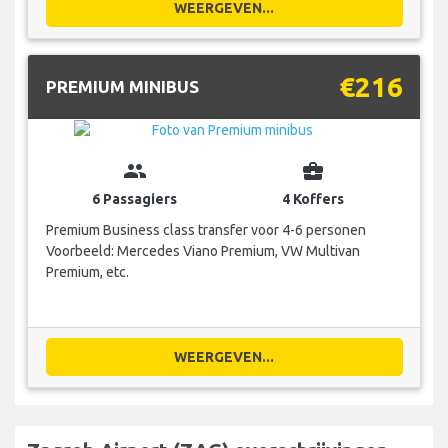
WEERGEVEN...
€216
PREMIUM MINIBUS
group
business_center
6 Passagiers
4 Koffers
Premium Business class transfer voor 4-6 personen
Voorbeeld: Mercedes Viano Premium, VW Multivan
Premium, etc.
WEERGEVEN...