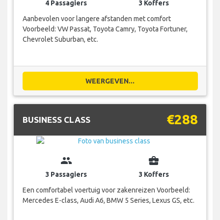
4 Passagiers
3 Koffers
Aanbevolen voor langere afstanden met comfort
Voorbeeld: VW Passat, Toyota Camry, Toyota Fortuner,
Chevrolet Suburban, etc.
WEERGEVEN...
€288
BUSINESS CLASS
group
business_center
3 Passagiers
3 Koffers
Een comfortabel voertuig voor zakenreizen Voorbeeld:
Mercedes E-class, Audi A6, BMW 5 Series, Lexus GS, etc.