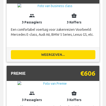
group
business_center
3 Passagiers
3 Koffers
Een comfortabel voertuig voor zakenreizen Voorbeeld:
Mercedes E-class, Audi A6, BMW 5 Series, Lexus GS, etc.
WEERGEVEN...
€606
PREMIE
group
business_center
3 Passagiers
3 Koffers