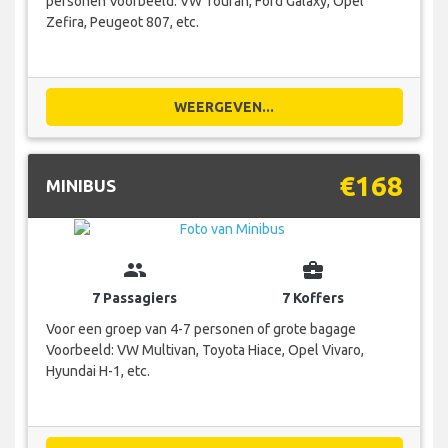
personen Voorbeeld: VW Touran, Ford Galaxy, Opel
Zefira, Peugeot 807, etc.
WEERGEVEN...
€168
MINIBUS
group
business_center
7 Passagiers
7 Koffers
Voor een groep van 4-7 personen of grote bagage
Voorbeeld: VW Multivan, Toyota Hiace, Opel Vivaro,
Hyundai H-1, etc.