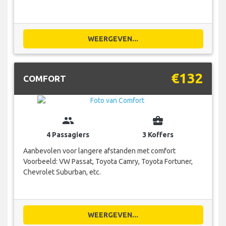
WEERGEVEN...
€132
COMFORT
group
business_center
4 Passagiers
3 Koffers
Aanbevolen voor langere afstanden met comfort
Voorbeeld: VW Passat, Toyota Camry, Toyota Fortuner,
Chevrolet Suburban, etc.
WEERGEVEN...