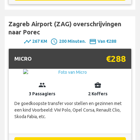
Zagreb Airport (ZAG) overschrijvingen
naar Porec
timeline
schedule
payment
267 KM
200 Minuten.
Van €288
€288
MICRO
group
business_center
3 Passagiers
2 Koffers
De goedkoopste transfer voor stellen en gezinnen met
een kind Voorbeeld: VW Polo, Opel Corsa, Renault Clio,
Skoda Fabia, etc.