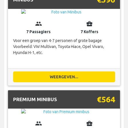
group
business_center
7 Passagiers
7 Koffers
Voor een groep van 4-7 personen of grote bagage
Voorbeeld: VW Multivan, Toyota Hiace, Opel Vivaro,
Hyundai H-1, etc.
WEERGEVEN...
€564
PREMIUM MINIBUS
group
business_center