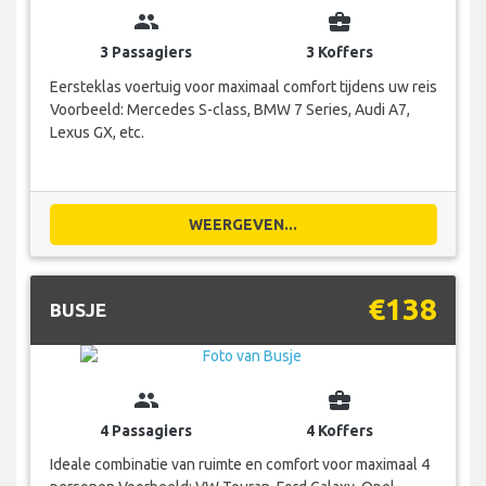
group
business_center
3 Passagiers
3 Koffers
Eersteklas voertuig voor maximaal comfort tijdens uw reis
Voorbeeld: Mercedes S-class, BMW 7 Series, Audi A7,
Lexus GX, etc.
WEERGEVEN...
€138
BUSJE
group
business_center
4 Passagiers
4 Koffers
Ideale combinatie van ruimte en comfort voor maximaal 4