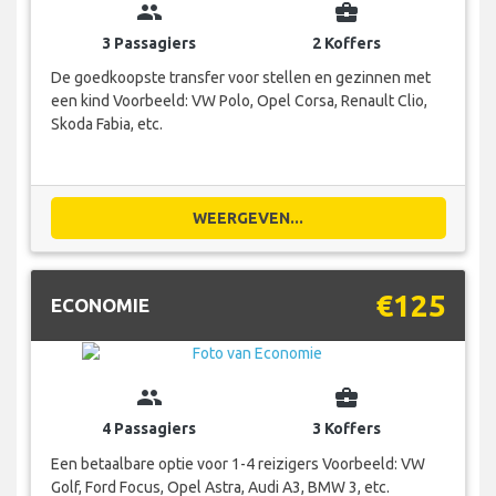
group
business_center
3 Passagiers
2 Koffers
De goedkoopste transfer voor stellen en gezinnen met
een kind Voorbeeld: VW Polo, Opel Corsa, Renault Clio,
Skoda Fabia, etc.
WEERGEVEN...
€125
ECONOMIE
group
business_center
4 Passagiers
3 Koffers
Een betaalbare optie voor 1-4 reizigers Voorbeeld: VW
Golf, Ford Focus, Opel Astra, Audi A3, BMW 3, etc.