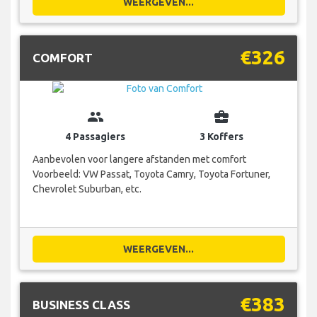
WEERGEVEN...
€326
COMFORT
group
business_center
4 Passagiers
3 Koffers
Aanbevolen voor langere afstanden met comfort
Voorbeeld: VW Passat, Toyota Camry, Toyota Fortuner,
Chevrolet Suburban, etc.
WEERGEVEN...
€383
BUSINESS CLASS