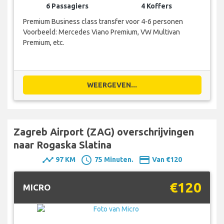
6 Passagiers
4 Koffers
Premium Business class transfer voor 4-6 personen
Voorbeeld: Mercedes Viano Premium, VW Multivan
Premium, etc.
WEERGEVEN...
Zagreb Airport (ZAG) overschrijvingen
naar Rogaska Slatina
timeline
schedule
payment
97 KM
75 Minuten.
Van €120
€120
MICRO