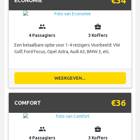
€34
ECONOMIE
group
business_center
4 Passagiers
3 Koffers
Een betaalbare optie voor 1-4 reizigers Voorbeeld: VW
Golf, Ford Focus, Opel Astra, Audi A3, BMW 3, etc.
WEERGEVEN...
€36
COMFORT
group
business_center
4 Passagiers
3 Koffers