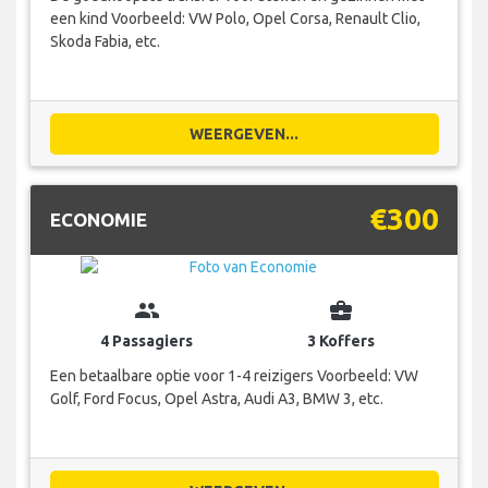
een kind Voorbeeld: VW Polo, Opel Corsa, Renault Clio,
Skoda Fabia, etc.
WEERGEVEN...
€300
ECONOMIE
group
business_center
4 Passagiers
3 Koffers
Een betaalbare optie voor 1-4 reizigers Voorbeeld: VW
Golf, Ford Focus, Opel Astra, Audi A3, BMW 3, etc.