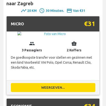
naar Zagreb
timeline
schedule
payment
20 KM
30 Minuten.
Van €31
€31
MICRO
group
business_center
3 Passagiers
2 Koffers
De goedkoopste transfer voor stellen en gezinnen met
een kind Voorbeeld: VW Polo, Opel Corsa, Renault Clio,
Skoda Fabia, etc.
WEERGEVEN...