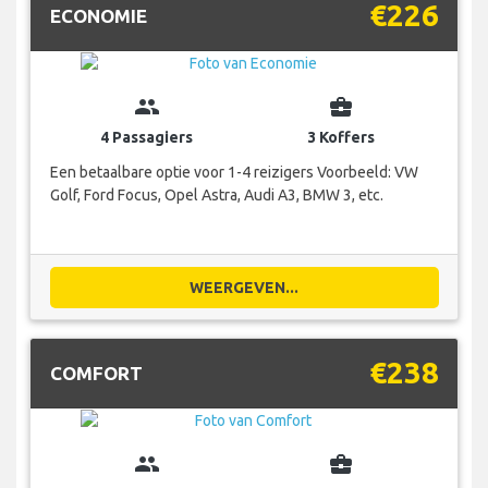
€226
ECONOMIE
group
business_center
4 Passagiers
3 Koffers
Een betaalbare optie voor 1-4 reizigers Voorbeeld: VW
Golf, Ford Focus, Opel Astra, Audi A3, BMW 3, etc.
WEERGEVEN...
€238
COMFORT
group
business_center