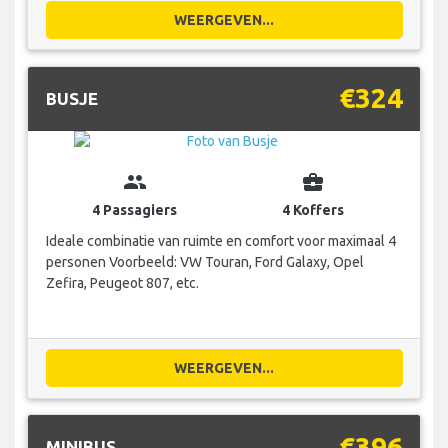
WEERGEVEN...
€324
BUSJE
group
business_center
4 Passagiers
4 Koffers
Ideale combinatie van ruimte en comfort voor maximaal 4
personen Voorbeeld: VW Touran, Ford Galaxy, Opel
Zefira, Peugeot 807, etc.
WEERGEVEN...
€396
MINIBUS