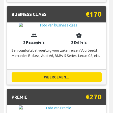
€170
BUSINESS CLASS
group
business_center
3 Passagiers
3 Koffers
Een comfortabel voertuig voor zakenreizen Voorbeeld:
Mercedes E-class, Audi A6, BMW 5 Series, Lexus GS, etc.
WEERGEVEN...
€270
PREMIE