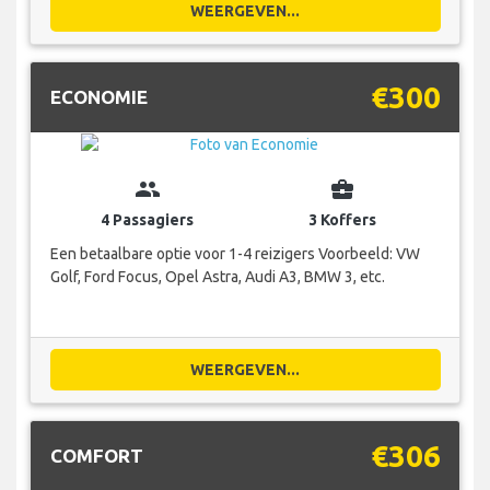
WEERGEVEN...
€300
ECONOMIE
group
business_center
4 Passagiers
3 Koffers
Een betaalbare optie voor 1-4 reizigers Voorbeeld: VW
Golf, Ford Focus, Opel Astra, Audi A3, BMW 3, etc.
WEERGEVEN...
€306
COMFORT