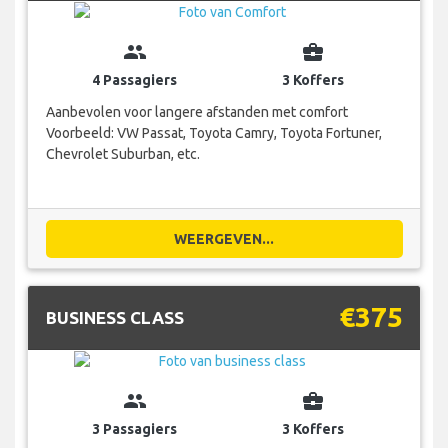
group
business_center
4 Passagiers
3 Koffers
Aanbevolen voor langere afstanden met comfort
Voorbeeld: VW Passat, Toyota Camry, Toyota Fortuner,
Chevrolet Suburban, etc.
WEERGEVEN...
€375
BUSINESS CLASS
group
business_center
3 Passagiers
3 Koffers