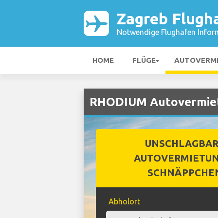
Zagreb Flugh
Notwendige Flughafen Infor
HOME
FLÜGE
AUTOVERM
RHODIUM Autovermiet
UNSCHLAGBA
AUTOVERMIETUN
SCHNÄPPCHE
Abholort