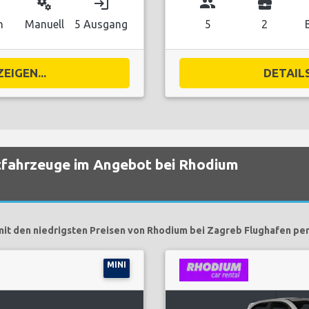
miscellaneous_services
login
group
business_center
n
Manuell
5 Ausgang
5
2
EIGEN...
DETAILS
ietfahrzeuge im Angebot bei Rhodium
it den niedrigsten Preisen von Rhodium bei Zagreb Flughafen per
MINI