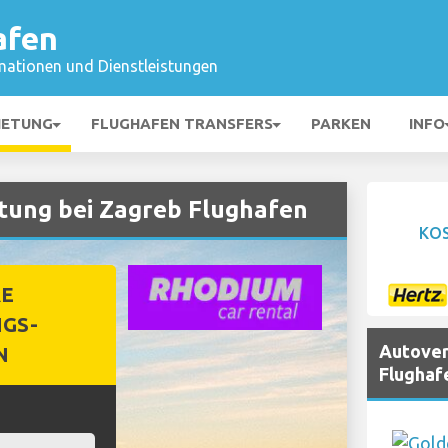
afen
mationen und Dienstleistungen
IETUNG
FLUGHAFEN TRANSFERS
PARKEN
INFO
ung bei Zagreb Flughafen
KO
RE
GS-
Autover
N
Flughaf