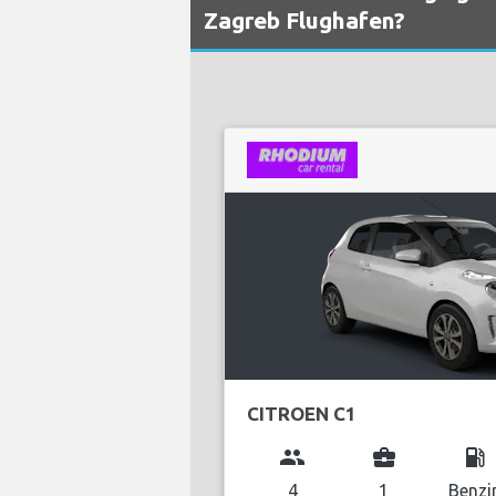
Zagreb Flughafen?
CITROEN C1
group
business_center
local_gas_station
4
1
Benzi