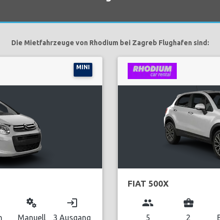
Die Mietfahrzeuge von Rhodium bei Zagreb Flughafen sind:
MINI
FIAT 500X
miscellaneous_services
login
group
business_center
n
Manuell
3 Ausgang
5
2