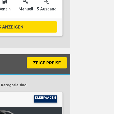
local_gas_station
miscellaneous_services
login
Benzin
Manuell
5 Ausgang
 ANZEIGEN...
ZEIGE PREISE
 Kategorie sind:
KLEINWAGEN