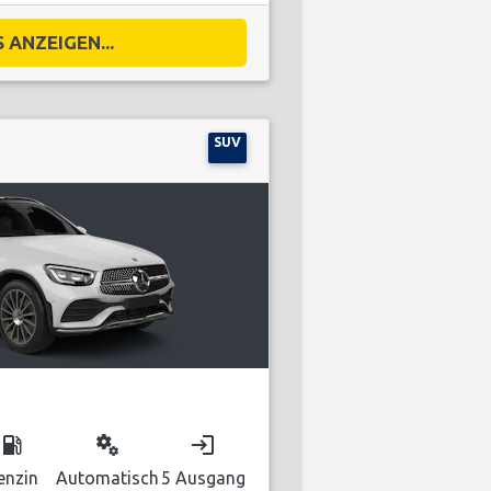
 ANZEIGEN...
SUV
local_gas_station
miscellaneous_services
login
enzin
Automatisch
5 Ausgang