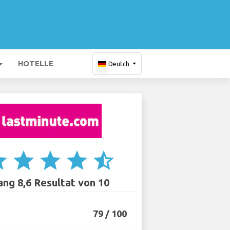
HOTELLE
Deutch
ar
star
star
star
star_half
ang 8,6 Resultat von 10
79 / 100