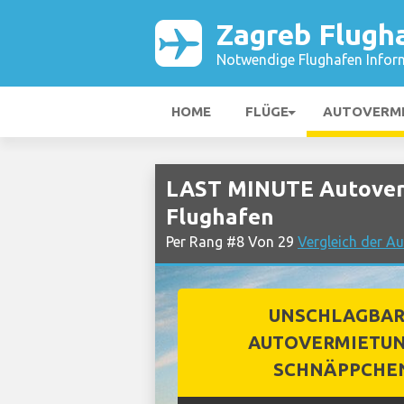
Zagreb Flugh
Notwendige Flughafen Infor
HOME
FLÜGE
AUTOVERM
LAST MINUTE Autover
Flughafen
Per Rang #8 Von 29
Vergleich der A
UNSCHLAGBA
AUTOVERMIETUN
SCHNÄPPCHE