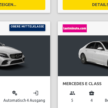
EIGEN...
DETAILS
OBERE MITTELKLASSE
MERCEDES E CLASS
miscellaneous_services
login
group
business_center
Automatisch
4 Ausgang
5
4
B