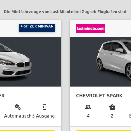
Die Mietfahrzeuge von Last Minute bei Zagreb Flughafen sind:
7-SITZER MINIVAN
ER
CHEVROLET SPARK
miscellaneous_services
login
group
business_center
Automatisch
5 Ausgang
4
2