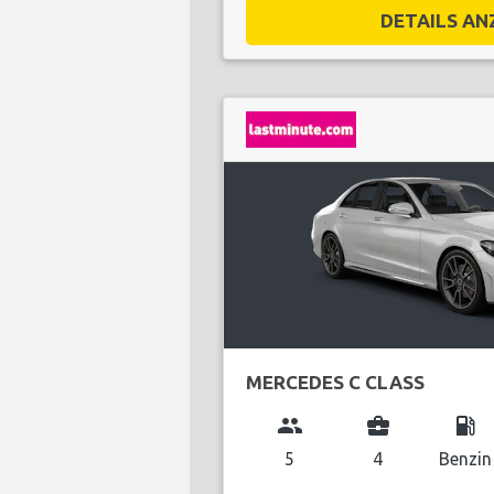
DETAILS ANZ
MERCEDES C CLASS
group
business_center
local_gas_station
5
4
Benzin