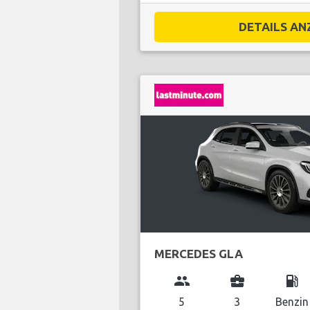
DETAILS ANZ
MERCEDES GLA
group
business_center
local_gas_station
5
3
Benzin