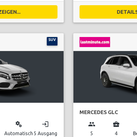
EIGEN...
DETAILS
SUV
MERCEDES GLC
miscellaneous_services
login
group
business_center
Automatisch
5 Ausgang
5
4
B