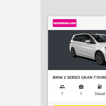
BMW 2 SERIES GRAN TOUR
group
business_center
local_gas_station
7
1
Diesel