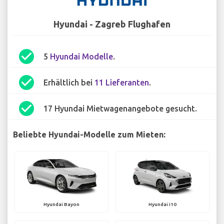
Hyundai - Zagreb Flughafen
check_circle
5
Hyundai Modelle
.
check_circle
Erhältlich bei
11 Lieferanten
.
check_circle
17 Hyundai Mietwagenangebote gesucht.
Beliebte Hyundai-Modelle zum Mieten:
Hyundai Bayon
Hyundai i10