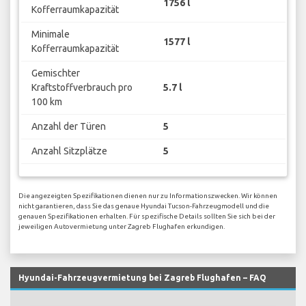
1756 l
Kofferraumkapazität
Minimale
1577 l
Kofferraumkapazität
Gemischter
Kraftstoffverbrauch pro
5.7 l
100 km
Anzahl der Türen
5
Anzahl Sitzplätze
5
Die angezeigten Spezifikationen dienen nur zu Informationszwecken. Wir können
nicht garantieren, dass Sie das genaue Hyundai Tucson-Fahrzeugmodell und die
genauen Spezifikationen erhalten. Für spezifische Details sollten Sie sich bei der
jeweiligen Autovermietung unter Zagreb Flughafen erkundigen.
Hyundai-Fahrzeugvermietung bei Zagreb Flughafen – FAQ