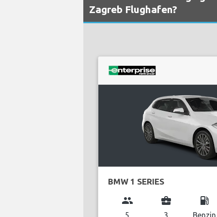
Zagreb Flughafen?
BMW 1 SERIES
group
business_center
local_gas_station
5
3
Benzin