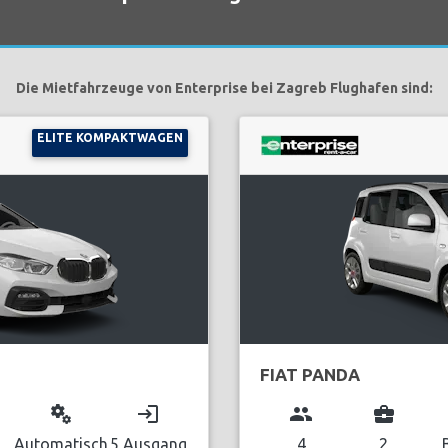
Die Mietfahrzeuge von Enterprise bei Zagreb Flughafen sind:
ELITE KOMPAKTWAGEN
FIAT PANDA
miscellaneous_services
login
group
business_center
Automatisch
5 Ausgang
4
2