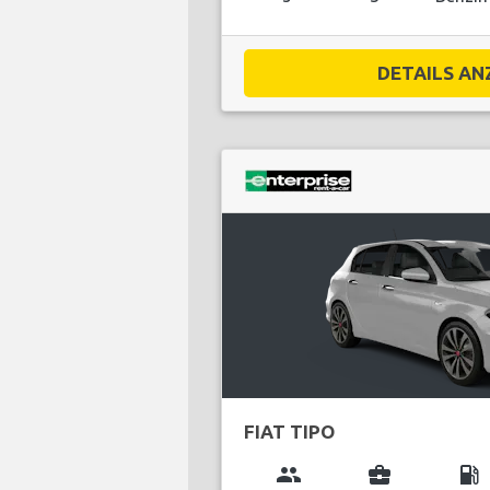
DETAILS ANZ
FIAT TIPO
group
business_center
local_gas_station