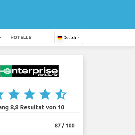
HOTELLE
Deutch
ar
star
star
star
star_half
ang 8,8 Resultat von 10
87 / 100