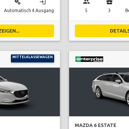
miscellaneous_services
login
group
business_center
Automatisch
4 Ausgang
5
3
B
EIGEN...
DETAILS
MITTELKLASSEWAGEN
MAZDA 6 ESTATE