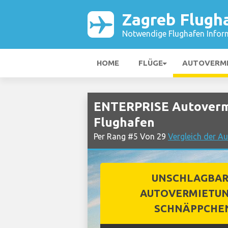
Zagreb Flugh
Notwendige Flughafen Infor
HOME
FLÜGE
AUTOVERM
ENTERPRISE Autoverm
Flughafen
Per Rang #5 Von 29
Vergleich der A
UNSCHLAGBA
AUTOVERMIETUN
SCHNÄPPCHE