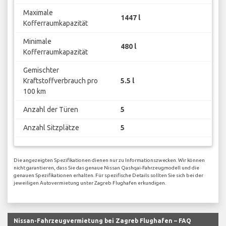
Maximale
1447 l
Kofferraumkapazität
Minimale
480 l
Kofferraumkapazität
Gemischter
Kraftstoffverbrauch pro
5.5 l
100 km
Anzahl der Türen
5
Anzahl Sitzplätze
5
Die angezeigten Spezifikationen dienen nur zu Informationszwecken. Wir können
nicht garantieren, dass Sie das genaue Nissan Qashqai-Fahrzeugmodell und die
genauen Spezifikationen erhalten. Für spezifische Details sollten Sie sich bei der
jeweiligen Autovermietung unter Zagreb Flughafen erkundigen.
Nissan-Fahrzeugvermietung bei Zagreb Flughafen – FAQ