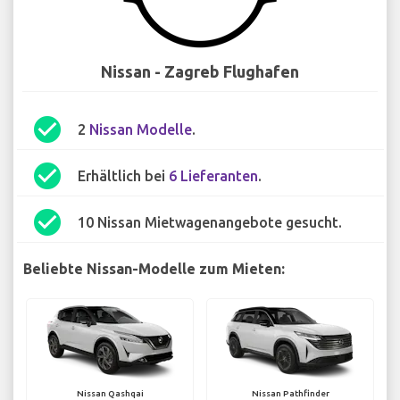
Nissan - Zagreb Flughafen
check_circle
2
Nissan Modelle
.
check_circle
Erhältlich bei
6 Lieferanten
.
check_circle
10 Nissan Mietwagenangebote gesucht.
Beliebte Nissan-Modelle zum Mieten:
Nissan Qashqai
Nissan Pathfinder