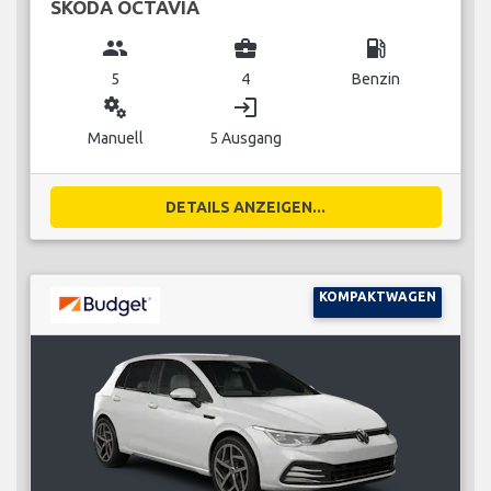
SKODA OCTAVIA
group
business_center
local_gas_station
5
4
Benzin
miscellaneous_services
login
Manuell
5 Ausgang
DETAILS ANZEIGEN...
KOMPAKTWAGEN