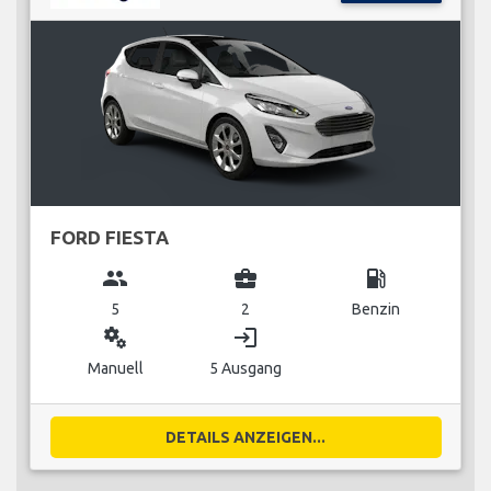
FORD FIESTA
group
business_center
local_gas_station
5
2
Benzin
miscellaneous_services
login
Manuell
5 Ausgang
DETAILS ANZEIGEN...