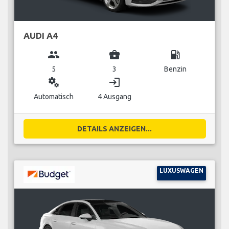
AUDI A4
group
business_center
local_gas_station
5
3
Benzin
miscellaneous_services
login
Automatisch
4 Ausgang
DETAILS ANZEIGEN...
LUXUSWAGEN