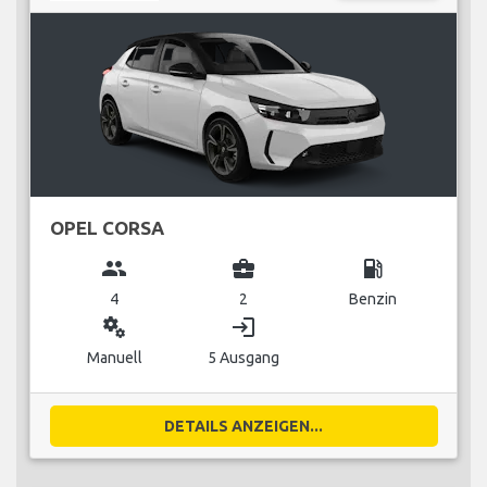
OPEL CORSA
group
business_center
local_gas_station
4
2
Benzin
miscellaneous_services
login
Manuell
5 Ausgang
DETAILS ANZEIGEN...