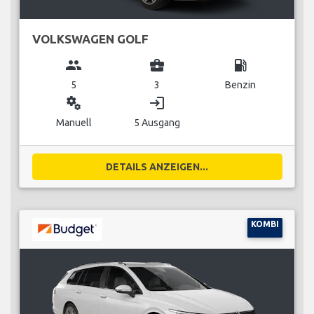
VOLKSWAGEN GOLF
group
business_center
local_gas_station
5
3
Benzin
miscellaneous_services
login
Manuell
5 Ausgang
DETAILS ANZEIGEN...
KOMBI