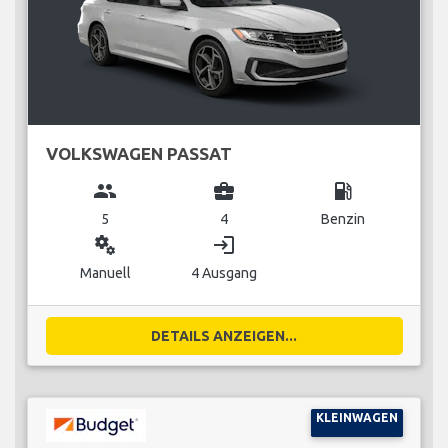
VOLKSWAGEN PASSAT
group
business_center
local_gas_station
5
4
Benzin
miscellaneous_services
login
Manuell
4 Ausgang
DETAILS ANZEIGEN...
KLEINWAGEN