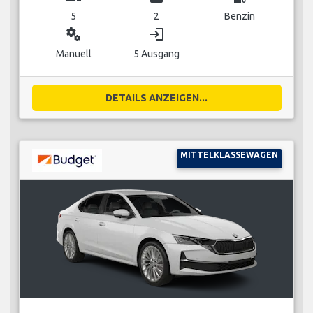
5
2
Benzin
miscellaneous_services
login
Manuell
5 Ausgang
DETAILS ANZEIGEN...
MITTELKLASSEWAGEN