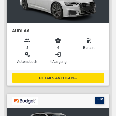
AUDI A6
group
business_center
local_gas_station
5
4
Benzin
miscellaneous_services
login
Automatisch
4 Ausgang
DETAILS ANZEIGEN...
SUV