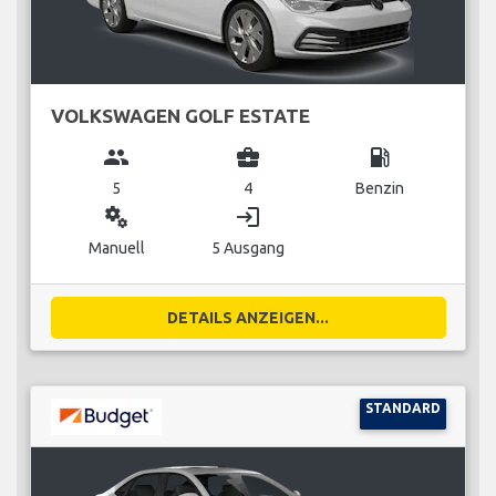
VOLKSWAGEN GOLF ESTATE
group
business_center
local_gas_station
5
4
Benzin
miscellaneous_services
login
Manuell
5 Ausgang
DETAILS ANZEIGEN...
STANDARD