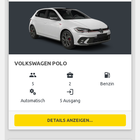
VOLKSWAGEN POLO
group
business_center
local_gas_station
5
2
Benzin
miscellaneous_services
login
Automatisch
5 Ausgang
DETAILS ANZEIGEN...