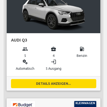
AUDI Q3
group
business_center
local_gas_station
5
4
Benzin
miscellaneous_services
login
Automatisch
5 Ausgang
DETAILS ANZEIGEN...
KLEINWAGEN