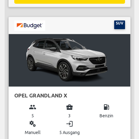
SUV
OPEL GRANDLAND X
group
business_center
local_gas_station
5
3
Benzin
miscellaneous_services
login
Manuell
5 Ausgang