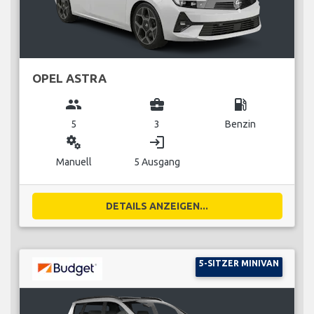
OPEL ASTRA
group
business_center
local_gas_station
5
3
Benzin
miscellaneous_services
login
Manuell
5 Ausgang
DETAILS ANZEIGEN...
5-SITZER MINIVAN