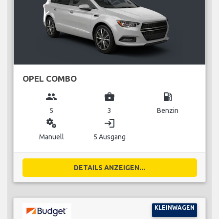
OPEL COMBO
group
business_center
local_gas_station
5
3
Benzin
miscellaneous_services
login
Manuell
5 Ausgang
DETAILS ANZEIGEN...
KLEINWAGEN