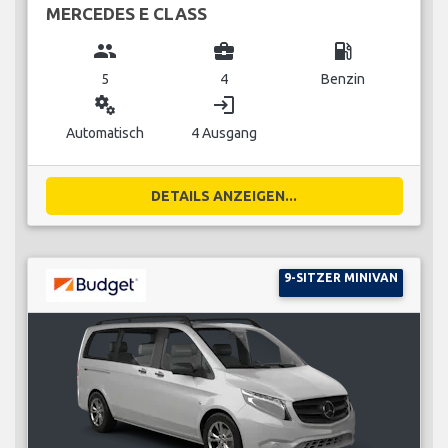
MERCEDES E CLASS
group
business_center
local_gas_station
5
4
Benzin
miscellaneous_services
login
Automatisch
4 Ausgang
DETAILS ANZEIGEN...
9-SITZER MINIVAN