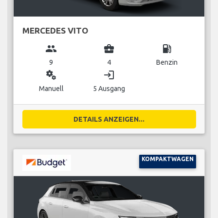
MERCEDES VITO
group
business_center
local_gas_station
9
4
Benzin
miscellaneous_services
login
Manuell
5 Ausgang
DETAILS ANZEIGEN...
KOMPAKTWAGEN