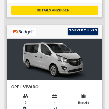
DETAILS ANZEIGEN...
9-SITZER MINIVAN
OPEL VIVARO
group
business_center
local_gas_station
9
4
Benzin