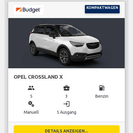
KOMPAKTWAGEN
OPEL CROSSLAND X
group
business_center
local_gas_station
5
3
Benzin
miscellaneous_services
login
Manuell
5 Ausgang
DETAILS ANZEIGEN...