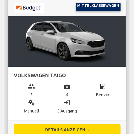
MITTELKLASSEWAGEN
VOLKSWAGEN TAIGO
group
business_center
local_gas_station
5
4
Benzin
miscellaneous_services
login
Manuell
5 Ausgang
DETAILS ANZEIGEN...