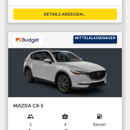
DETAILS ANZEIGEN...
MITTELKLASSEWAGEN
MAZDA CX-5
group
business_center
local_gas_station
5
4
Benzin