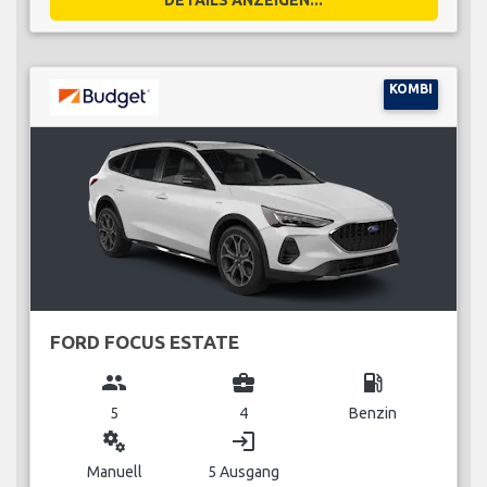
KOMBI
FORD FOCUS ESTATE
group
business_center
local_gas_station
5
4
Benzin
miscellaneous_services
login
Manuell
5 Ausgang