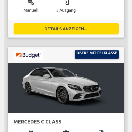
miscellaneous_services
login
Manuell
5 Ausgang
DETAILS ANZEIGEN...
OBERE MITTELKLASSE
MERCEDES C CLASS