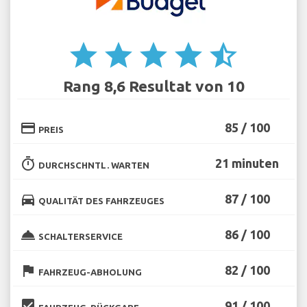
star
star
star
star
star_half
Rang 8,6 Resultat von 10
credit_card
85 / 100
PREIS
timer
21 minuten
DURCHSCHNTL. WARTEN
directions_car
87 / 100
QUALITÄT DES FAHRZEUGES
room_service
86 / 100
SCHALTERSERVICE
flag
82 / 100
FAHRZEUG-ABHOLUNG
beenhere
91 / 100