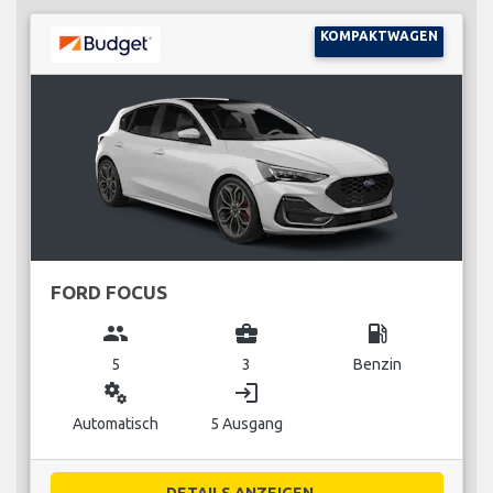
KOMPAKTWAGEN
FORD FOCUS
group
business_center
local_gas_station
5
3
Benzin
miscellaneous_services
login
Automatisch
5 Ausgang
DETAILS ANZEIGEN...