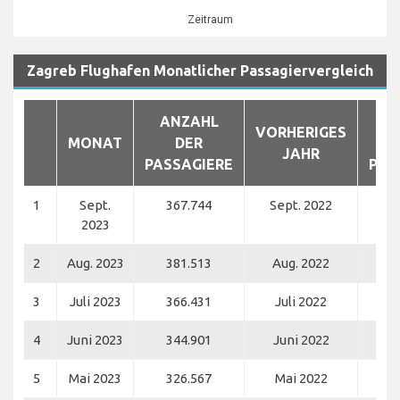
Zeitraum
Zagreb Flughafen Monatlicher Passagiervergleich
ANZAHL
A
VORHERIGES
MONAT
DER
JAHR
PASSAGIERE
PAS
1
Sept.
367.744
Sept. 2022
3
2023
2
Aug. 2023
381.513
Aug. 2022
3
3
Juli 2023
366.431
Juli 2022
3
4
Juni 2023
344.901
Juni 2022
2
5
Mai 2023
326.567
Mai 2022
2