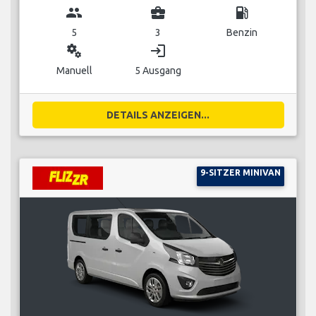
group
business_center
local_gas_station
5
3
Benzin
miscellaneous_services
login
Manuell
5 Ausgang
DETAILS ANZEIGEN...
9-SITZER MINIVAN