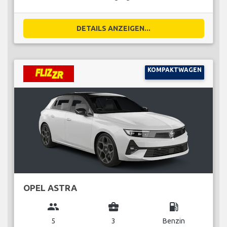
DETAILS ANZEIGEN...
KOMPAKTWAGEN
OPEL ASTRA
group
business_center
local_gas_station
5
3
Benzin