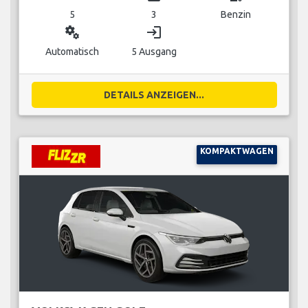
5
3
Benzin
miscellaneous_services
login
Automatisch
5 Ausgang
DETAILS ANZEIGEN...
KOMPAKTWAGEN