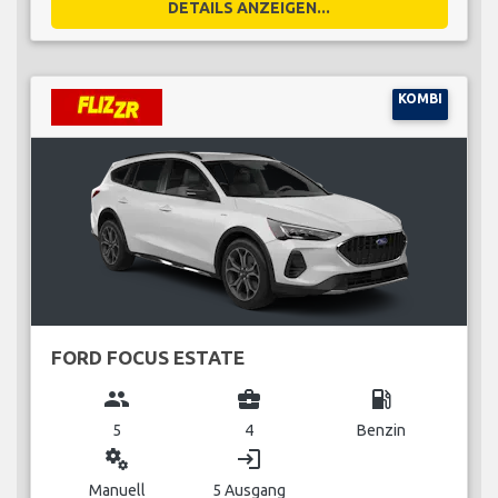
DETAILS ANZEIGEN...
KOMBI
FORD FOCUS ESTATE
group
business_center
local_gas_station
5
4
Benzin
miscellaneous_services
login
Manuell
5 Ausgang