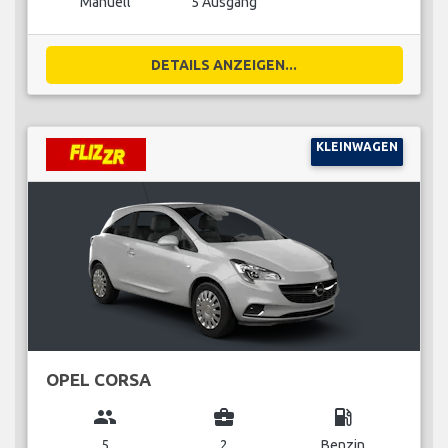
Manuell
5 Ausgang
DETAILS ANZEIGEN...
KLEINWAGEN
OPEL CORSA
group
business_center
local_gas_station
5
2
Benzin