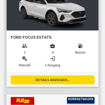
FORD FOCUS ESTATE
group
business_center
local_gas_station
5
4
Benzin
miscellaneous_services
login
Manuell
5 Ausgang
DETAILS ANZEIGEN...
KOMPAKTWAGEN