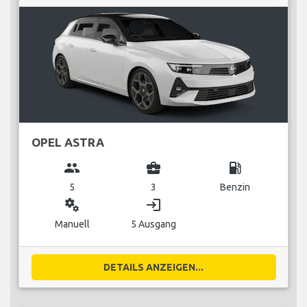
OPEL ASTRA
group
business_center
local_gas_station
5
3
Benzin
miscellaneous_services
login
Manuell
5 Ausgang
DETAILS ANZEIGEN...