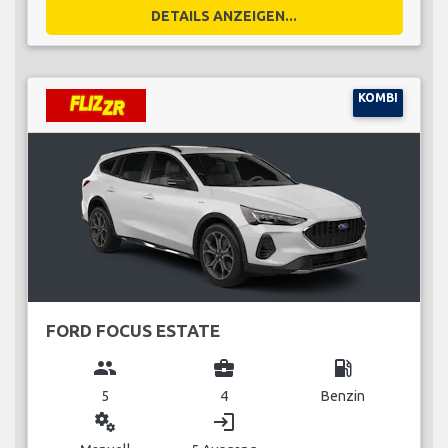
DETAILS ANZEIGEN...
KOMBI
FORD FOCUS ESTATE
group
business_center
local_gas_station
5
4
Benzin
miscellaneous_services
login