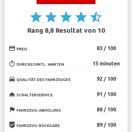
star
star
star
star
star_half
Rang 8,8 Resultat von 10
credit_card
83 / 100
PREIS
timer
15 minuten
DURCHSCHNTL. WARTEN
directions_car
92 / 100
QUALITÄT DES FAHRZEUGES
room_service
91 / 100
SCHALTERSERVICE
flag
88 / 100
FAHRZEUG-ABHOLUNG
beenhere
89 / 100
FAHRZEUG-RÜCKGABE