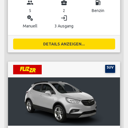
group
business_center
local_gas_station
5
2
Benzin
miscellaneous_services
login
Manuell
3 Ausgang
DETAILS ANZEIGEN...
SUV