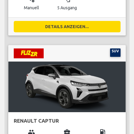
Manuell
5 Ausgang
DETAILS ANZEIGEN...
SUV
RENAULT CAPTUR
group
business_center
local_gas_station