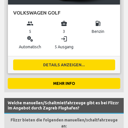
VOLKSWAGEN GOLF
group
business_center
local_gas_station
5
3
Benzin
miscellaneous_services
login
Automatisch
5 Ausgang
DETAILS ANZEIGEN...
MEHR INFO
Welche manuellen/Schaltmietfahrzeuge gibt es bei Flizzr
im Angebot durch Zagreb Flughafen?
Flizzr bieten die folgenden manuellen/schaltfahrzeuge
an: