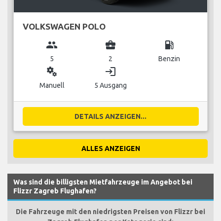
VOLKSWAGEN POLO
group
business_center
local_gas_station
5
2
Benzin
miscellaneous_services
login
Manuell
5 Ausgang
DETAILS ANZEIGEN...
ALLES ANZEIGEN
Was sind die billigsten Mietfahrzeuge im Angebot bei
Flizzr Zagreb Flughafen?
Die Fahrzeuge mit den niedrigsten Preisen von Flizzr bei