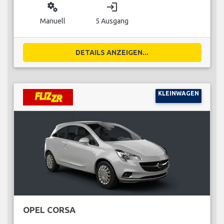
miscellaneous_services
login
Manuell
5 Ausgang
DETAILS ANZEIGEN...
KLEINWAGEN
OPEL CORSA