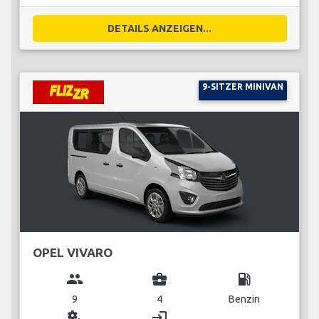
DETAILS ANZEIGEN...
9-SITZER MINIVAN
OPEL VIVARO
group
business_center
local_gas_station
9
4
Benzin
miscellaneous_services
login