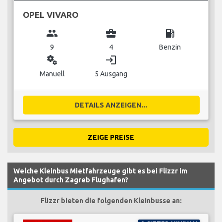
OPEL VIVARO
group
business_center
local_gas_station
9
4
Benzin
miscellaneous_services
login
Manuell
5 Ausgang
DETAILS ANZEIGEN...
ZEIGE PREISE
Welche Kleinbus Mietfahrzeuge gibt es bei Flizzr im
Angebot durch Zagreb Flughafen?
Flizzr bieten die folgenden Kleinbusse an: