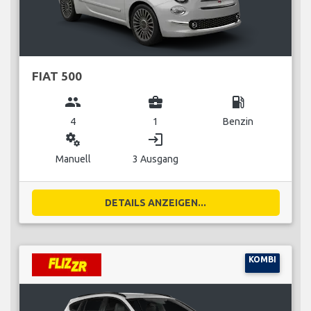
FIAT 500
group
business_center
local_gas_station
4
1
Benzin
miscellaneous_services
login
Manuell
3 Ausgang
DETAILS ANZEIGEN...
KOMBI