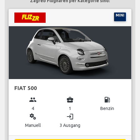
Zagreb Flughafen per Kategorie sind:
MINI
FIAT 500
group
business_center
local_gas_station
4
1
Benzin
miscellaneous_services
login
Manuell
3 Ausgang