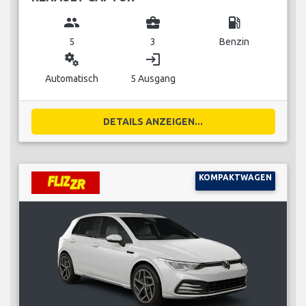
group
business_center
local_gas_station
5
3
Benzin
miscellaneous_services
login
Automatisch
5 Ausgang
DETAILS ANZEIGEN...
KOMPAKTWAGEN