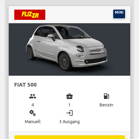
MINI
FIAT 500
group
business_center
local_gas_station
4
1
Benzin
miscellaneous_services
login
Manuell
3 Ausgang