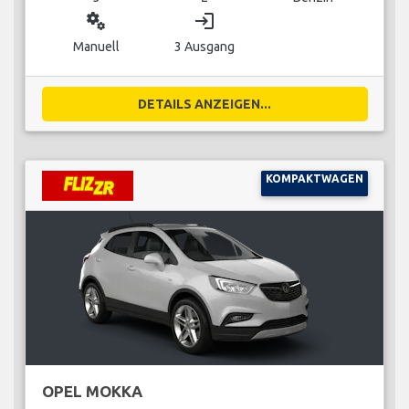
miscellaneous_services
login
Manuell
3 Ausgang
DETAILS ANZEIGEN...
KOMPAKTWAGEN
OPEL MOKKA