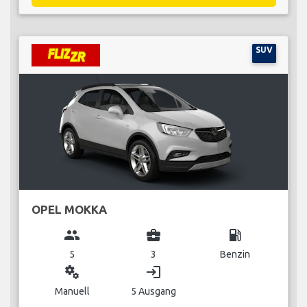
SUV
OPEL MOKKA
group
business_center
local_gas_station
5
3
Benzin
miscellaneous_services
login
Manuell
5 Ausgang