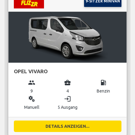
9-SITZER MINIVAN
OPEL VIVARO
group
business_center
local_gas_station
9
4
Benzin
miscellaneous_services
login
Manuell
5 Ausgang
DETAILS ANZEIGEN...