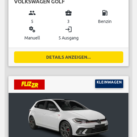
VOLKSWAGEN GOLF
group
business_center
local_gas_station
5
3
Benzin
miscellaneous_services
login
Manuell
5 Ausgang
DETAILS ANZEIGEN...
KLEINWAGEN