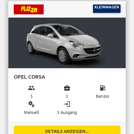
KLEINWAGEN
OPEL CORSA
group
business_center
local_gas_station
5
2
Benzin
miscellaneous_services
login
Manuell
3 Ausgang
DETAILS ANZEIGEN...