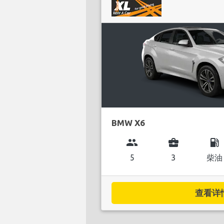
BMW X6
group
business_center
local_gas_station
5
3
柴油
查看详情.