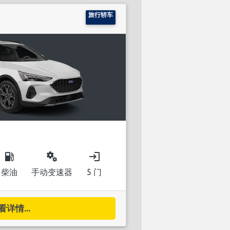
旅行轿车
local_gas_station
miscellaneous_services
login
柴油
手动变速器
5 门
看详情...