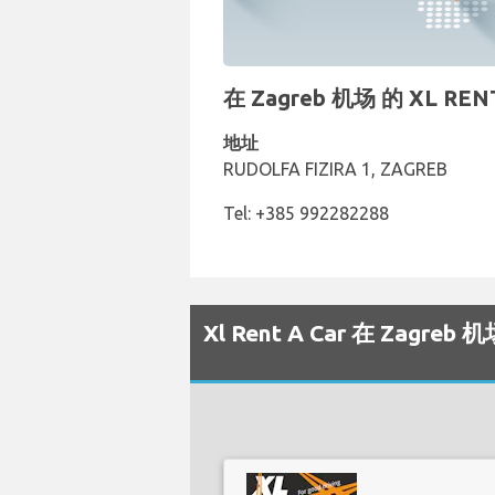
在 Zagreb 机场 的 XL R
地址
RUDOLFA FIZIRA 1, ZAGREB
Tel: +385 992282288
Xl Rent A Car 在 Zag