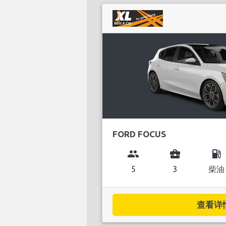
FORD FOCUS
group
business_center
local_gas_station
5
3
柴油
查看详情.