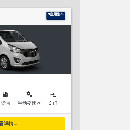
9座厢型车
local_gas_station
miscellaneous_services
login
柴油
手动变速器
5 门
看详情...