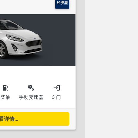
经济型
local_gas_station
miscellaneous_services
login
柴油
手动变速器
5 门
看详情...