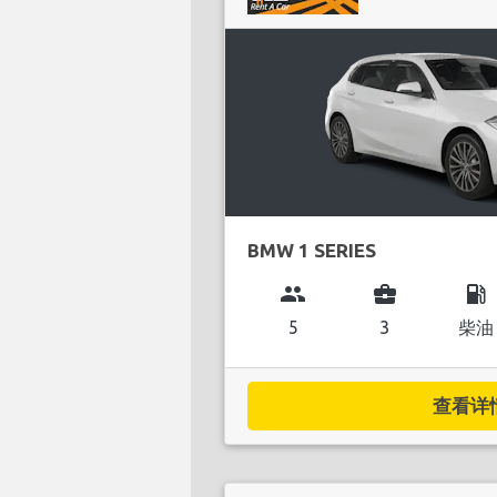
BMW 1 SERIES
group
business_center
local_gas_station
5
3
柴油
查看详情.