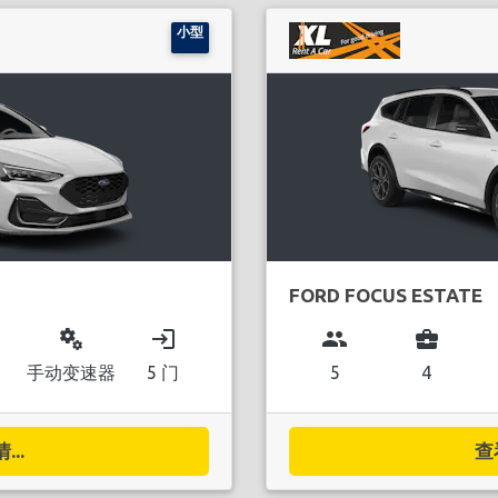
小型
FORD FOCUS ESTATE
miscellaneous_services
login
group
business_center
手动变速器
5 门
5
4
..
查