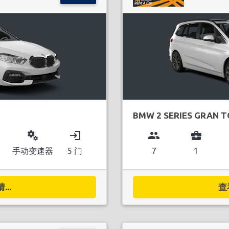
BMW 2 SERIES GRAN 
miscellaneous_services
login
group
business_center
手动变速器
5 门
7
1
..
查