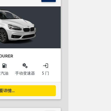
TOURER
local_gas_station
miscellaneous_services
login
汽油
手动变速器
5 门
看详情...