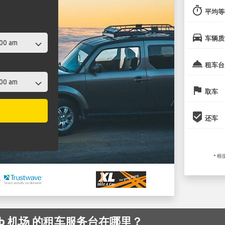
timer
平均等
directions_car
车辆质
room_service
租车台
flag
取车
beenhere
还车
* 
agreb 机场 的租车服务台在哪里？