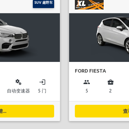
SUV 越野车
FORD FIESTA
miscellaneous_services
login
group
business_center
自动变速器
5 门
5
2
..
查