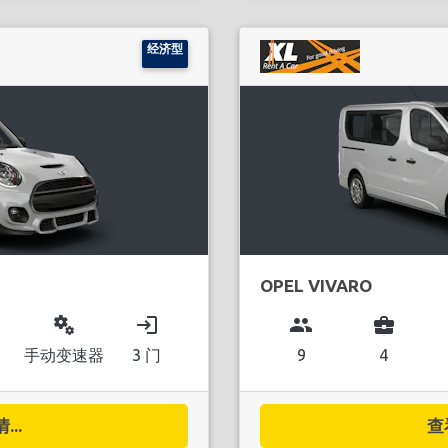
经济型
OPEL VIVARO
miscellaneous_services
login
group
business_center
手动变速器
3 门
9
4
..
查