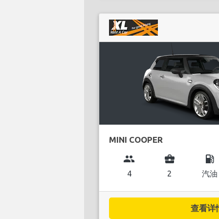
MINI COOPER
group
business_center
local_gas_station
4
2
汽油
查看详情.