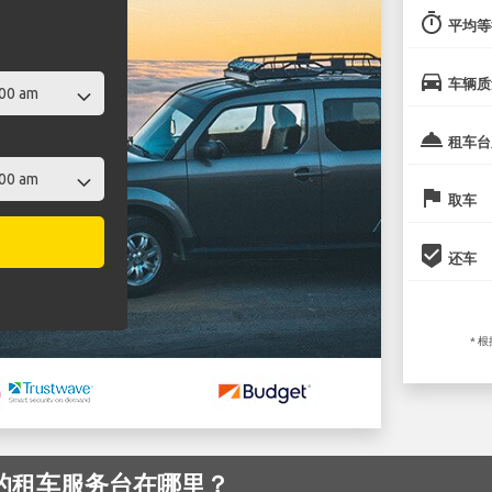
timer
平均等
directions_car
车辆质
room_service
租车台
flag
取车
beenhere
还车
* 
机场 的租车服务台在哪里？