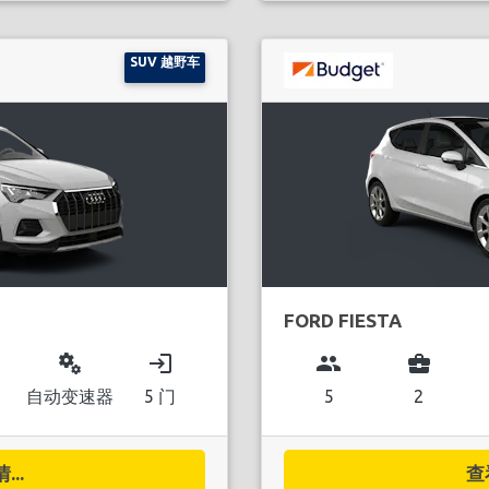
SUV 越野车
FORD FIESTA
miscellaneous_services
login
group
business_center
自动变速器
5 门
5
2
..
查