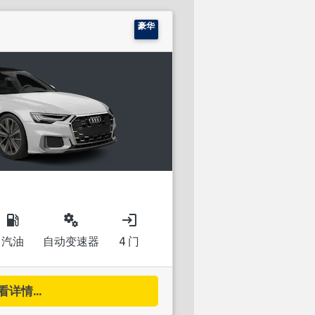
豪华
local_gas_station
miscellaneous_services
login
汽油
自动变速器
4 门
看详情...