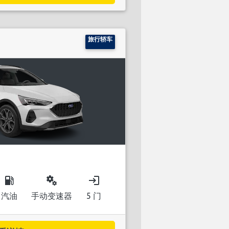
旅行轿车
local_gas_station
miscellaneous_services
login
汽油
手动变速器
5 门