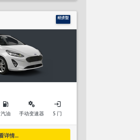
经济型
local_gas_station
miscellaneous_services
login
汽油
手动变速器
5 门
看详情...