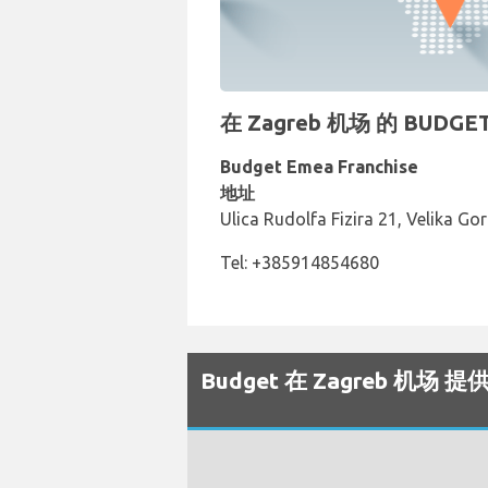
在 Zagreb 机场 的 BUD
Budget Emea Franchise
地址
Ulica Rudolfa Fizira 21, Velika Gor
Tel: +385914854680
Budget 在 Zagreb 机