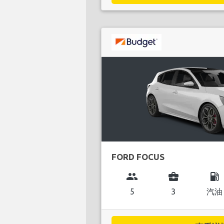
FORD FOCUS
group
business_center
local_gas_station
5
3
汽油