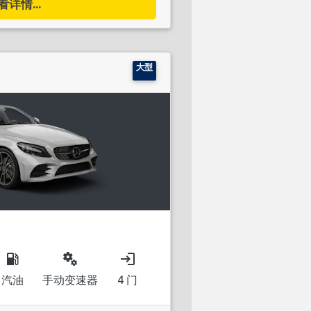
看详情...
大型
local_gas_station
miscellaneous_services
login
汽油
手动变速器
4 门