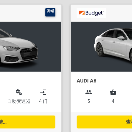
高端
AUDI A6
miscellaneous_services
login
group
business_center
自动变速器
4 门
5
4
..
查