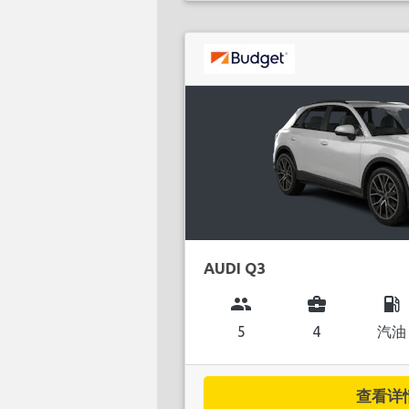
AUDI Q3
group
business_center
local_gas_station
5
4
汽油
查看详情.