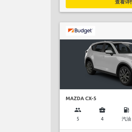
查看详情.
MAZDA CX-5
group
business_center
local_gas_station
5
4
汽油