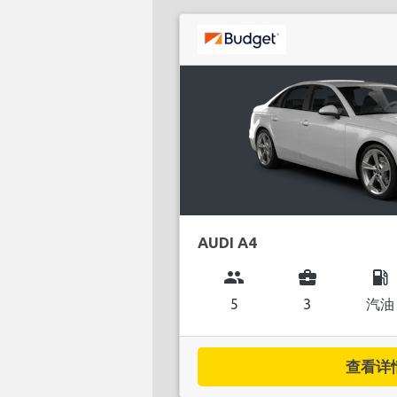
AUDI A4
group
business_center
local_gas_station
5
3
汽油
查看详情.