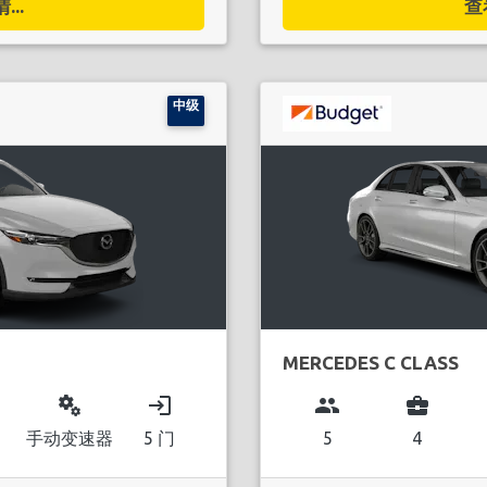
..
查
中级
MERCEDES C CLASS
miscellaneous_services
login
group
business_center
手动变速器
5 门
5
4