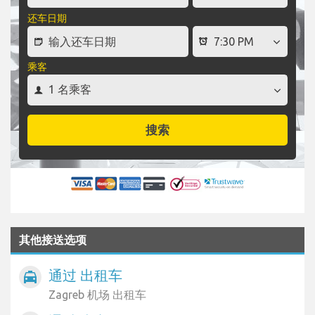
还车日期
乘客
搜索
其他接送选项
通过 出租车
local_taxi
Zagreb 机场 出租车