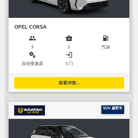
OPEL CORSA
group
business_center
local_gas_station
5
2
汽油
miscellaneous_services
login
自动变速器
5 门
查看详情...
SUV 越野车