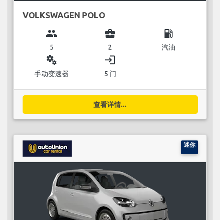
VOLKSWAGEN POLO
group
business_center
local_gas_station
5
2
汽油
miscellaneous_services
login
手动变速器
5 门
查看详情...
迷你