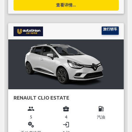
查看详情...
旅行轿车
RENAULT CLIO ESTATE
group
business_center
local_gas_station
5
4
汽油
miscellaneous_services
login