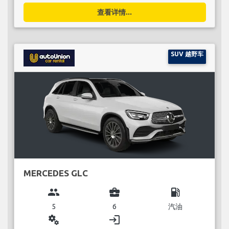
查看详情...
SUV 越野车
MERCEDES GLC
group
business_center
local_gas_station
5
6
汽油
miscellaneous_services
login