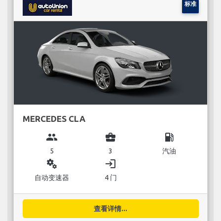
标准
MERCEDES CLA
group
business_center
local_gas_station
5
3
汽油
miscellaneous_services
login
自动变速器
4 门
查看详情...