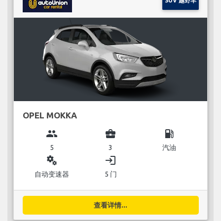
SUV 越野车
OPEL MOKKA
group
business_center
local_gas_station
5
3
汽油
miscellaneous_services
login
自动变速器
5 门
查看详情...