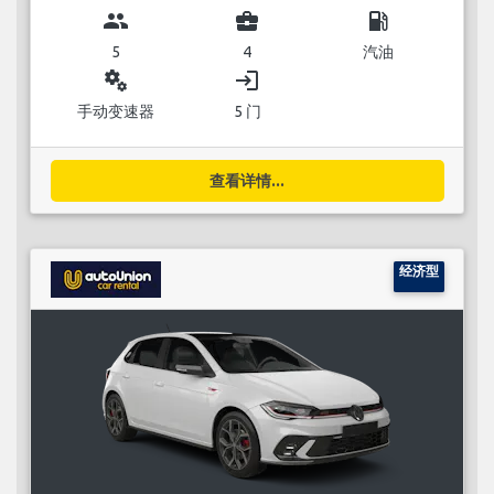
group
business_center
local_gas_station
5
4
汽油
miscellaneous_services
login
手动变速器
5 门
查看详情...
经济型