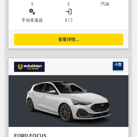
5
2
汽油
miscellaneous_services
login
手动变速器
3 门
查看详情...
小型
FORD FOCUS