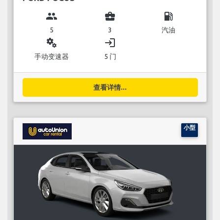
group
business_center
local_gas_station
5
3
汽油
miscellaneous_services
login
手动变速器
5 门
查看详情...
小型