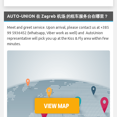
AUTO-UNION 在 Zagreb 机场 的租车服务台在哪里？
Meet and greet service. Upon arrival, please contact us at +385
99 5936452 (Whatsapp, Viber work as well) and AutoUnion
representative will pick you up at the Kiss & Fly area within few
minutes.