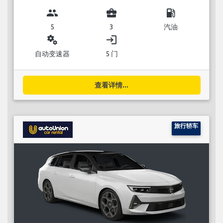
group
business_center
local_gas_station
5
3
汽油
miscellaneous_services
login
自动变速器
5 门
查看详情...
旅行轿车