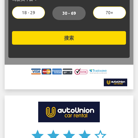
18 - 29
70+
30 - 69
搜索
star
star
star
star
star_border