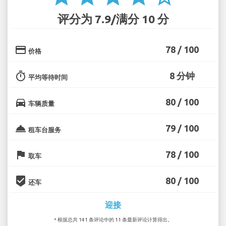
评分为 7.9/满分 10 分
credit_card
78 / 100
价格
timer
8 分钟
平均等待时间
directions_car
80 / 100
车辆质量
room_service
79 / 100
租车台服务
flag
78 / 100
取车
beenhere
80 / 100
还车
迎接
* 根据总共 141 条评论中的 11 条最新评论计算得出。