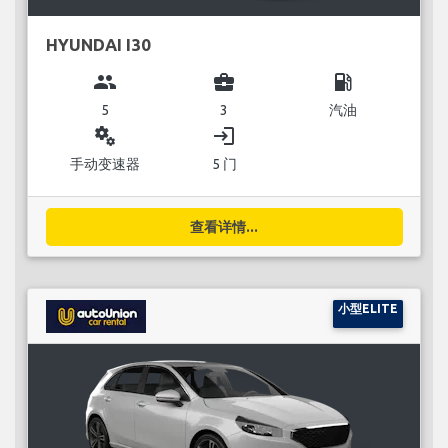
HYUNDAI I30
group
business_center
local_gas_station
5
3
汽油
miscellaneous_services
login
手动变速器
5 门
查看详情...
小型ELITE