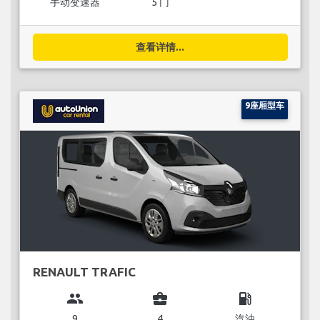
手动变速器
5 门
查看详情...
9座厢型车
RENAULT TRAFIC
group
business_center
local_gas_station
9
4
汽油