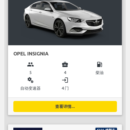
OPEL INSIGNIA
group
business_center
local_gas_station
5
4
柴油
miscellaneous_services
login
自动变速器
4 门
查看详情...