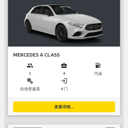
MERCEDES A CLASS
group
business_center
local_gas_station
5
4
汽油
miscellaneous_services
login
自动变速器
4 门
查看详情...