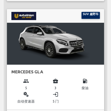
SUV 越野车
MERCEDES GLA
group
business_center
local_gas_station
5
3
柴油
miscellaneous_services
login
自动变速器
5 门