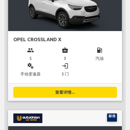
OPEL CROSSLAND X
group
business_center
local_gas_station
5
3
汽油
miscellaneous_services
login
手动变速器
5 门
查看详情...
标准