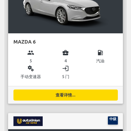
MAZDA 6
group
business_center
local_gas_station
5
4
汽油
miscellaneous_services
login
手动变速器
5 门
查看详情...
中级