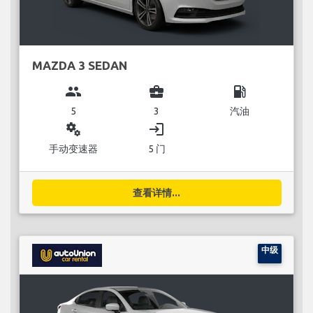
MAZDA 3 SEDAN
group
business_center
local_gas_station
5
3
汽油
miscellaneous_services
login
手动变速器
5 门
查看详情...
中级