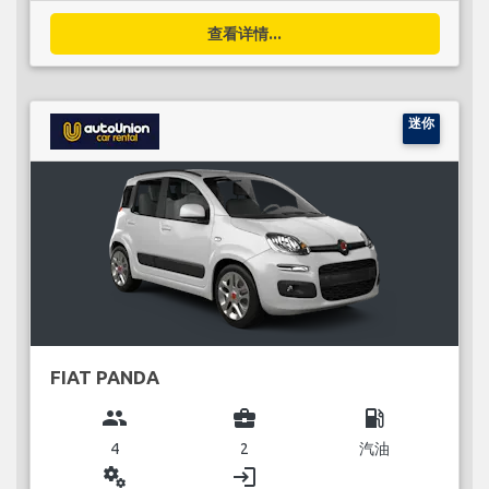
查看详情...
迷你
FIAT PANDA
group
business_center
local_gas_station
4
2
汽油
miscellaneous_services
login