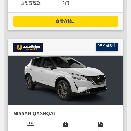
自动变速器
5 门
查看详情...
SUV 越野车
NISSAN QASHQAI
group
business_center
local_gas_station