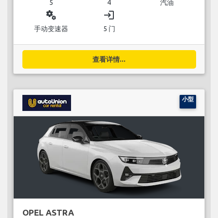
5
4
汽油
miscellaneous_services
login
手动变速器
5 门
查看详情...
小型
OPEL ASTRA