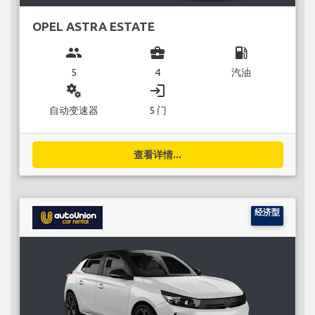
OPEL ASTRA ESTATE
group
business_center
local_gas_station
5
4
汽油
miscellaneous_services
login
自动变速器
5 门
查看详情...
经济型