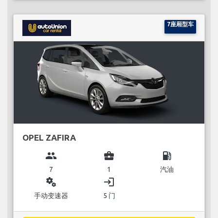
7座厢型车
OPEL ZAFIRA
group
business_center
local_gas_station
7
1
汽油
miscellaneous_services
login
手动变速器
5 门