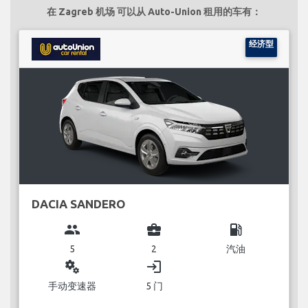
在 Zagreb 机场 可以从 Auto-Union 租用的车有：
经济型
DACIA SANDERO
group
business_center
local_gas_station
5
2
汽油
miscellaneous_services
login
手动变速器
5 门