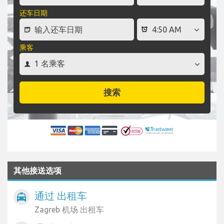
还车日期
乘客
搜索
其他接送选项
通过 出租车
local_taxi
Zagreb 机场 出租车