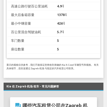
高速公路行驶百公里油耗
4.9 l
最大后备箱容量
1378 l
最小中继容量
426 l
百公里混合驾驶油耗
5.7 l
车门数量
5
座位数量
5
显示的规格仅供参考，我们不能保证您将收到准确的 Kia X-Ceed 车辆型号和规格。 有关
具体细节，您应该通过 Zagreb 机场 与指定的汽车租赁公司联系。
Kia 在 Zagreb 机场 租车 - 常见问题解答
question_answer
哪些汽车租赁公司在Zagreb 机