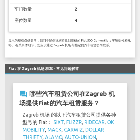
车门数量
2
座位数量
4
显示的规格仅供参考，我们不能保证您将收到准确的 Fiat 500 Convertible 车辆型号和规
格。 有关具体细节，您应该通过 Zagreb 机场 与指定的汽车租赁公司联系。
Fiat 在 Zagreb 机场 租车 - 常见问题解答
question_answer
哪些汽车租赁公司在Zagreb 机
场提供Fiat的汽车租赁服务？
Zagreb 机场 的以下汽车租赁公司提供各种
型号的 Fiat：
SIXT
,
FLIZZR
,
RIDECAR
,
OK
MOBILITY
,
MACK
,
CARWIZ
,
DOLLAR
THRIFTY
,
ALAMO
,
AUTO-UNION
,