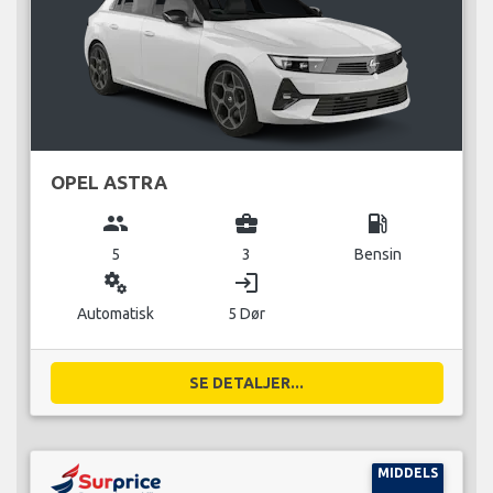
OPEL ASTRA
group
business_center
local_gas_station
5
3
Bensin
miscellaneous_services
login
Automatisk
5 Dør
SE DETALJER...
MIDDELS