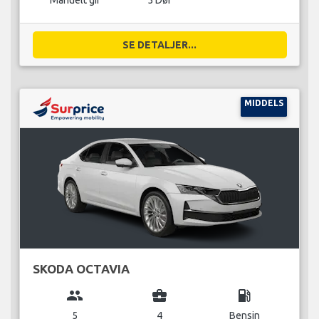
Manuelt gir
5 Dør
SE DETALJER...
MIDDELS
SKODA OCTAVIA
group
business_center
local_gas_station
5
4
Bensin