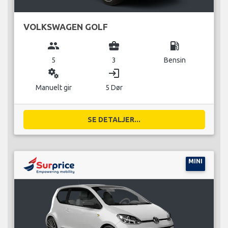
VOLKSWAGEN GOLF
group
business_center
local_gas_station
5
3
Bensin
miscellaneous_services
login
Manuelt gir
5 Dør
SE DETALJER...
MINI