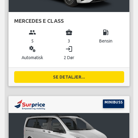
MERCEDES E CLASS
group
business_center
local_gas_station
5
3
Bensin
miscellaneous_services
login
Automatisk
2 Dør
SE DETALJER...
MINIBUSS