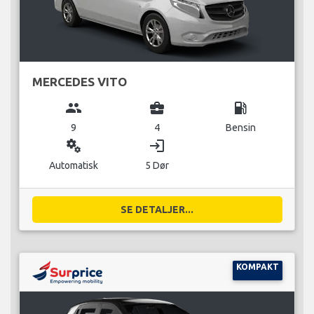
MERCEDES VITO
group
business_center
local_gas_station
9
4
Bensin
miscellaneous_services
login
Automatisk
5 Dør
SE DETALJER...
KOMPAKT