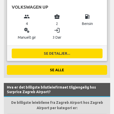
VOLKSWAGEN UP
group
business_center
local_gas_station
4
2
Bensin
miscellaneous_services
login
Manuelt gir
3 Dør
SE DETALJER...
SE ALLE
Hva er det billigste bilutleiefirmaet tilgjengelig hos
Surprice Zagreb Airport?
De billigste leiebilene fra Zagreb Airport hos Zagreb
Airport per kategori er: