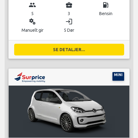
group
business_center
local_gas_station
5
3
Bensin
miscellaneous_services
login
Manuelt gir
5 Dør
SE DETALJER...
MINI