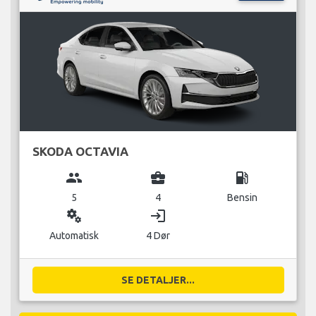
SKODA OCTAVIA
group
business_center
local_gas_station
5
4
Bensin
miscellaneous_services
login
Automatisk
4 Dør
SE DETALJER...