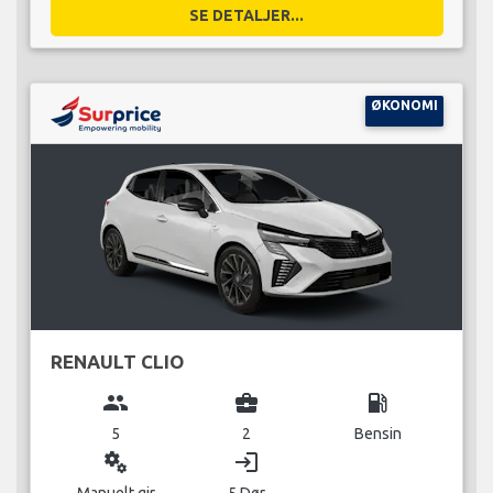
SE DETALJER...
ØKONOMI
RENAULT CLIO
group
business_center
local_gas_station
5
2
Bensin
miscellaneous_services
login