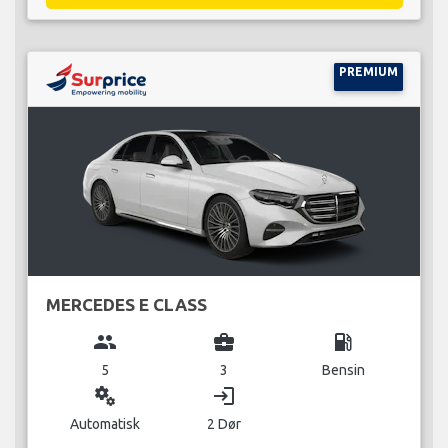
PREMIUM
MERCEDES E CLASS
group
business_center
local_gas_station
5
3
Bensin
miscellaneous_services
login
Automatisk
2 Dør