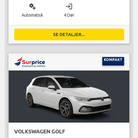
miscellaneous_services
login
Automatisk
4 Dør
SE DETALJER...
KOMPAKT
VOLKSWAGEN GOLF