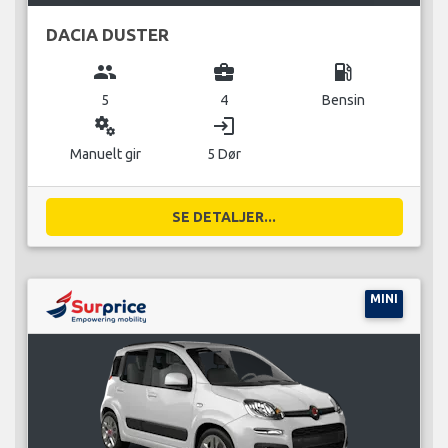
DACIA DUSTER
group
business_center
local_gas_station
5
4
Bensin
miscellaneous_services
login
Manuelt gir
5 Dør
SE DETALJER...
MINI