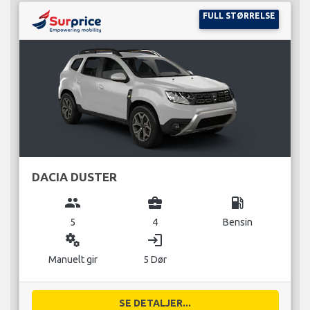
FULL STØRRELSE
DACIA DUSTER
group
business_center
local_gas_station
5
4
Bensin
miscellaneous_services
login
Manuelt gir
5 Dør
SE DETALJER...