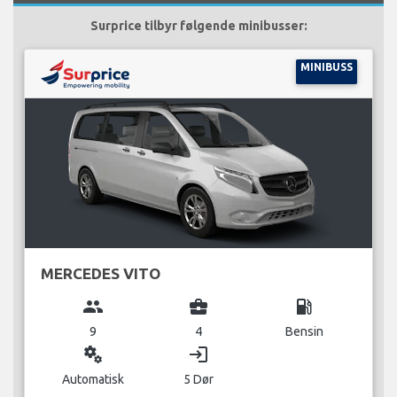
Surprice tilbyr følgende minibusser:
MINIBUSS
MERCEDES VITO
group
business_center
local_gas_station
9
4
Bensin
miscellaneous_services
login
Automatisk
5 Dør