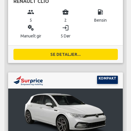
RENAULT CLIO
group
business_center
local_gas_station
5
2
Bensin
miscellaneous_services
login
Manuelt gir
5 Dør
SE DETALJER...
KOMPAKT