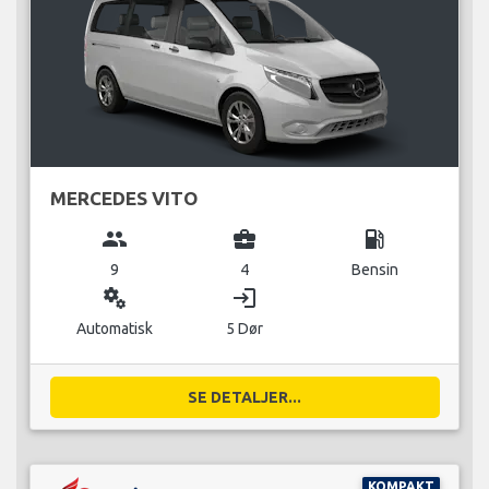
MERCEDES VITO
group
business_center
local_gas_station
9
4
Bensin
miscellaneous_services
login
Automatisk
5 Dør
SE DETALJER...
KOMPAKT