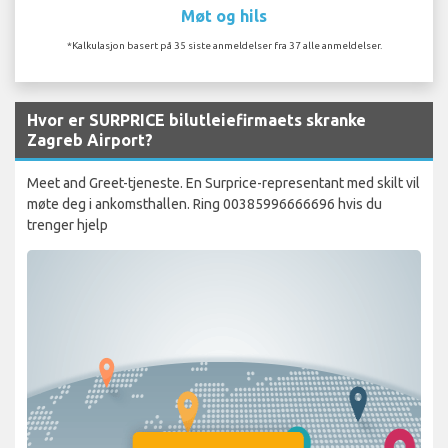
Møt og hils
*Kalkulasjon basert på 35 siste anmeldelser fra 37 alle anmeldelser.
Hvor er SURPRICE bilutleiefirmaets skranke
Zagreb Airport?
Meet and Greet-tjeneste. En Surprice-representant med skilt vil
møte deg i ankomsthallen. Ring 00385996666696 hvis du
trenger hjelp