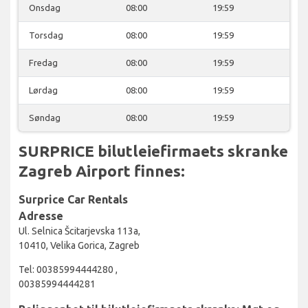
Onsdag
08:00
19:59
Torsdag
08:00
19:59
Fredag
08:00
19:59
Lørdag
08:00
19:59
Søndag
08:00
19:59
SURPRICE bilutleiefirmaets skranke
Zagreb Airport finnes:
Surprice Car Rentals
Adresse
Ul. Selnica Šcitarjevska 113a,
10410, Velika Gorica, Zagreb
Tel: 00385994444280 ,
00385994444281