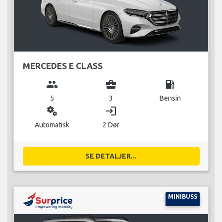
MERCEDES E CLASS
group
business_center
local_gas_station
5
3
Bensin
miscellaneous_services
login
Automatisk
2 Dør
SE DETALJER...
MINIBUSS