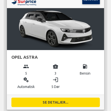
OPEL ASTRA
group
business_center
local_gas_station
5
3
Bensin
miscellaneous_services
login
Automatisk
5 Dør
SE DETALJER...