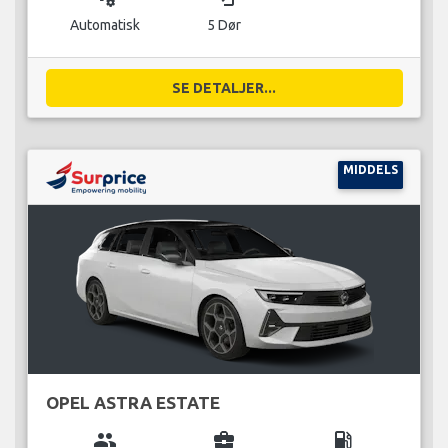
Automatisk
5 Dør
SE DETALJER...
MIDDELS
OPEL ASTRA ESTATE
group
business_center
local_gas_station