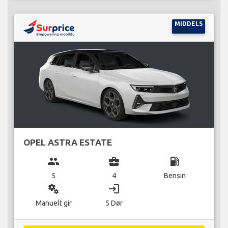
MIDDELS
OPEL ASTRA ESTATE
group
business_center
local_gas_station
5
4
Bensin
miscellaneous_services
login
Manuelt gir
5 Dør