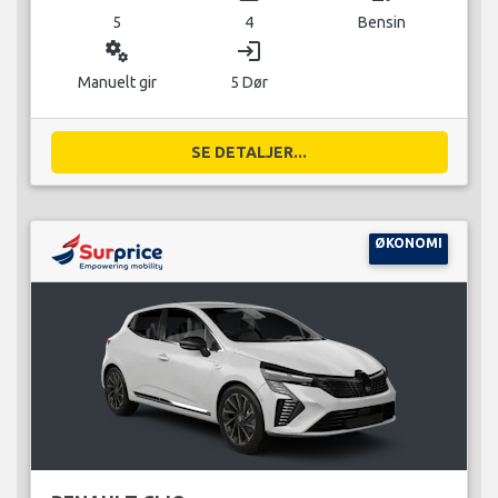
5
4
Bensin
miscellaneous_services
login
Manuelt gir
5 Dør
SE DETALJER...
ØKONOMI