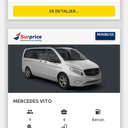
SE DETALJER...
MINIBUSS
MERCEDES VITO
group
business_center
local_gas_station
9
4
Bensin
miscellaneous_services
login