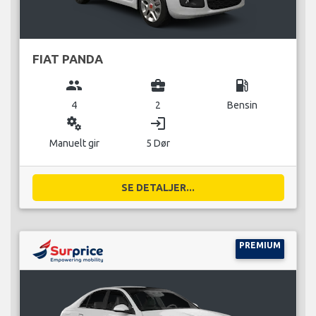
FIAT PANDA
group
business_center
local_gas_station
4
2
Bensin
miscellaneous_services
login
Manuelt gir
5 Dør
SE DETALJER...
PREMIUM