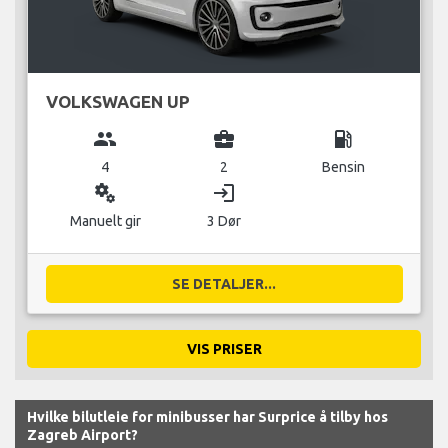
VOLKSWAGEN UP
group
business_center
local_gas_station
4
2
Bensin
miscellaneous_services
login
Manuelt gir
3 Dør
SE DETALJER...
VIS PRISER
Hvilke bilutleie for minibusser har Surprice å tilby hos
Zagreb Airport?