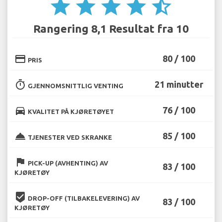
star
star
star
star
star_half
Rangering 8,1 Resultat fra 10
credit_card
80 / 100
PRIS
timer
21 minutter
GJENNOMSNITTLIG VENTING
directions_car
76 / 100
KVALITET PÅ KJØRETØYET
room_service
85 / 100
TJENESTER VED SKRANKE
flag
PICK-UP (AVHENTING) AV
83 / 100
KJØRETØY
beenhere
DROP-OFF (TILBAKELEVERING) AV
83 / 100
KJØRETØY