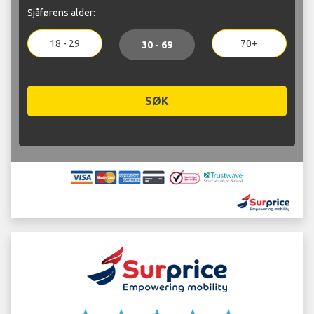
Sjåførens alder:
18 - 29
70+
30 - 69
SØK