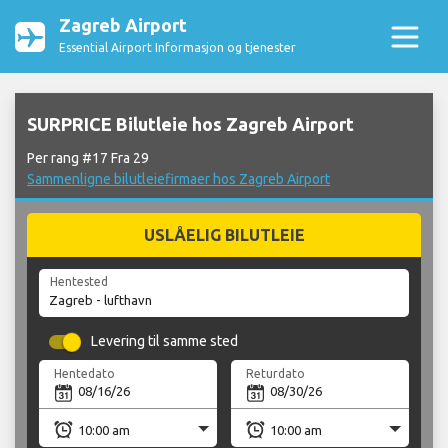
Zagreb Airport
Essential Airport Informasjon og tjenester
SURPRICE Bilutleie hos Zagreb Airport
Per rang #17 Fra 29
Sammenligne bilutleiefirmaer hos Zagreb Airport
USLÅELIG BILUTLEIE
Hentested
Levering til samme sted
Hentedato
Returdato