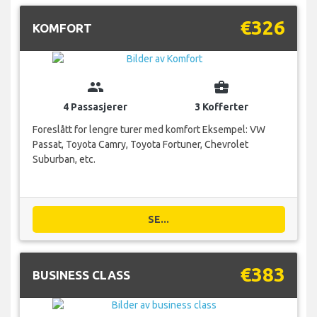
€326
KOMFORT
group
business_center
4 Passasjerer
3 Kofferter
Foreslått for lengre turer med komfort Eksempel: VW
Passat, Toyota Camry, Toyota Fortuner, Chevrolet
Suburban, etc.
SE...
€383
BUSINESS CLASS