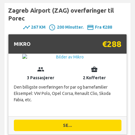
Zagreb Airport (ZAG) overføringer til
Porec
timeline
schedule
payment
267 KM
200 Minutter.
Fra €288
€288
MIKRO
group
business_center
3 Passasjerer
2 Kofferter
Den billigste overføringen for par og barnefamilier
Eksempel: VW Polo, Opel Corsa, Renault Clio, Skoda
Fabia, etc.
SE...