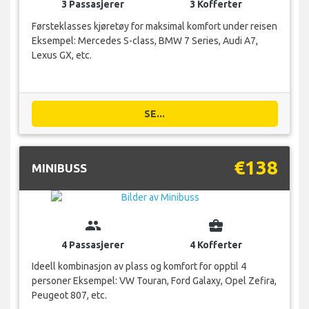
3 Passasjerer
3 Kofferter
Førsteklasses kjøretøy for maksimal komfort under reisen
Eksempel: Mercedes S-class, BMW 7 Series, Audi A7,
Lexus GX, etc.
SE...
€138
MINIBUSS
group
business_center
4 Passasjerer
4 Kofferter
Ideell kombinasjon av plass og komfort for opptil 4
personer Eksempel: VW Touran, Ford Galaxy, Opel Zefira,
Peugeot 807, etc.