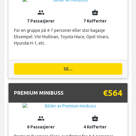
group
business_center
7 Passasjerer
7 Kofferter
For en gruppe på 4-7 personer eller stor bagasje
Eksempel: VW Multivan, Toyota Hiace, Opel Vivaro,
Hyundai H-1, etc.
SE...
€564
PREMIUM MINIBUSS
group
business_center
6 Passasjerer
4 Kofferter