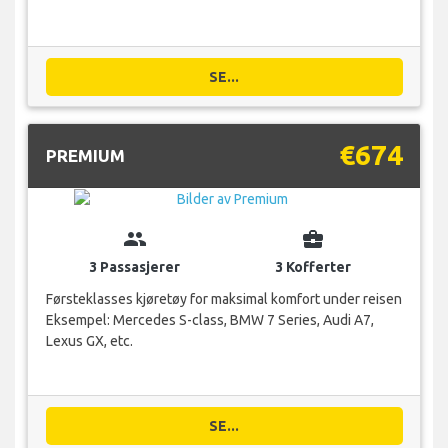
SE...
€674
PREMIUM
group
business_center
3 Passasjerer
3 Kofferter
Førsteklasses kjøretøy for maksimal komfort under reisen
Eksempel: Mercedes S-class, BMW 7 Series, Audi A7,
Lexus GX, etc.
SE...