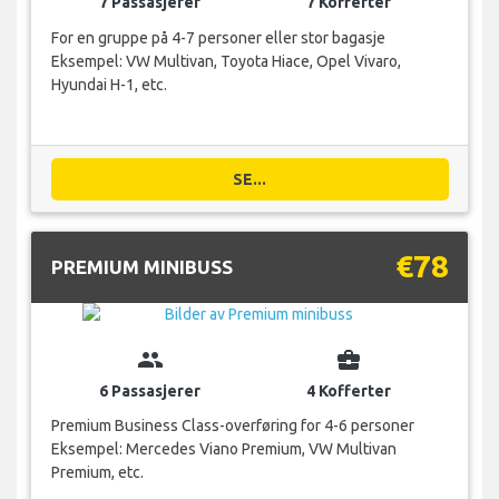
7 Passasjerer
7 Kofferter
For en gruppe på 4-7 personer eller stor bagasje
Eksempel: VW Multivan, Toyota Hiace, Opel Vivaro,
Hyundai H-1, etc.
SE...
€78
PREMIUM MINIBUSS
group
business_center
6 Passasjerer
4 Kofferter
Premium Business Class-overføring for 4-6 personer
Eksempel: Mercedes Viano Premium, VW Multivan
Premium, etc.