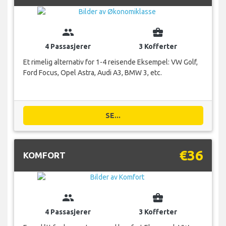
group
business_center
4 Passasjerer
3 Kofferter
Et rimelig alternativ for 1-4 reisende Eksempel: VW Golf,
Ford Focus, Opel Astra, Audi A3, BMW 3, etc.
SE...
€36
KOMFORT
group
business_center
4 Passasjerer
3 Kofferter