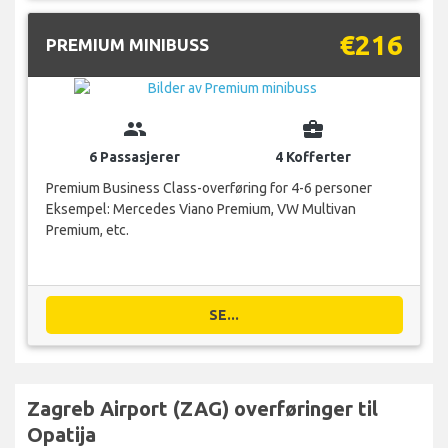
€216
PREMIUM MINIBUSS
group
business_center
6 Passasjerer
4 Kofferter
Premium Business Class-overføring for 4-6 personer
Eksempel: Mercedes Viano Premium, VW Multivan
Premium, etc.
SE...
Zagreb Airport (ZAG) overføringer til
Opatija