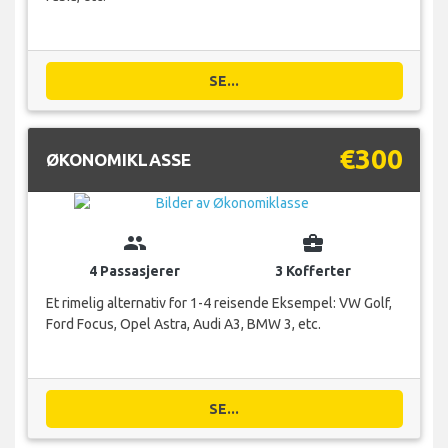
SE...
€300
ØKONOMIKLASSE
group
business_center
4 Passasjerer
3 Kofferter
Et rimelig alternativ for 1-4 reisende Eksempel: VW Golf,
Ford Focus, Opel Astra, Audi A3, BMW 3, etc.
SE...