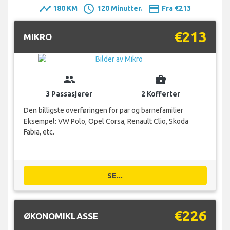
timeline
schedule
payment
180 KM
120 Minutter.
Fra €213
€213
MIKRO
group
business_center
3 Passasjerer
2 Kofferter
Den billigste overføringen for par og barnefamilier
Eksempel: VW Polo, Opel Corsa, Renault Clio, Skoda
Fabia, etc.
SE...
€226
ØKONOMIKLASSE