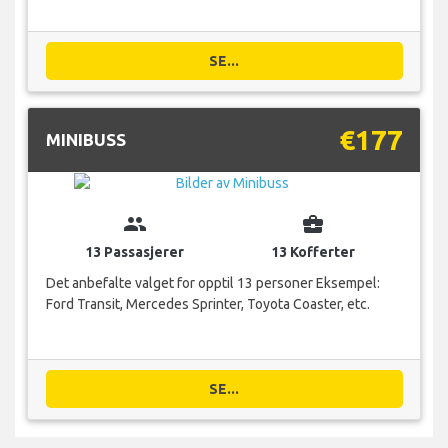
SE...
€177
MINIBUSS
group
business_center
13 Passasjerer
13 Kofferter
Det anbefalte valget for opptil 13 personer Eksempel:
Ford Transit, Mercedes Sprinter, Toyota Coaster, etc.
SE...