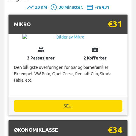
timeline
schedule
payment
20 KM
30 Minutter.
Fra €31
€31
MIKRO
group
business_center
3 Passasjerer
2 Kofferter
Den billigste overføringen for par og barnefamilier
Eksempel: VW Polo, Opel Corsa, Renault Clio, Skoda
Fabia, etc.
SE...
€34
ØKONOMIKLASSE