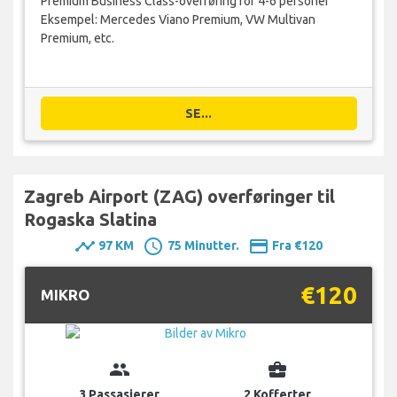
Premium Business Class-overføring for 4-6 personer
Eksempel: Mercedes Viano Premium, VW Multivan
Premium, etc.
SE...
Zagreb Airport (ZAG) overføringer til
Rogaska Slatina
timeline
schedule
payment
97 KM
75 Minutter.
Fra €120
€120
MIKRO
group
business_center
3 Passasjerer
2 Kofferter