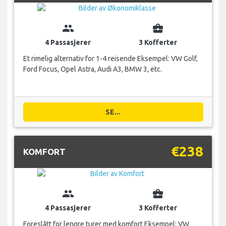
group
business_center
4 Passasjerer
3 Kofferter
Et rimelig alternativ for 1-4 reisende Eksempel: VW Golf,
Ford Focus, Opel Astra, Audi A3, BMW 3, etc.
SE...
€238
KOMFORT
group
business_center
4 Passasjerer
3 Kofferter
Foreslått for lengre turer med komfort Eksempel: VW