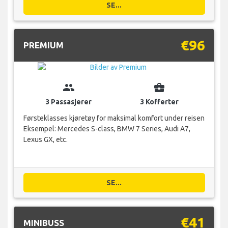
SE...
€96
PREMIUM
group
business_center
3 Passasjerer
3 Kofferter
Førsteklasses kjøretøy for maksimal komfort under reisen
Eksempel: Mercedes S-class, BMW 7 Series, Audi A7,
Lexus GX, etc.
SE...
€41
MINIBUSS