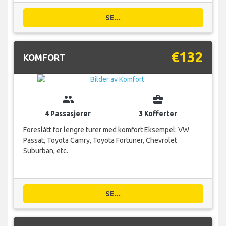
SE...
€132
KOMFORT
group
business_center
4 Passasjerer
3 Kofferter
Foreslått for lengre turer med komfort Eksempel: VW
Passat, Toyota Camry, Toyota Fortuner, Chevrolet
Suburban, etc.
SE...