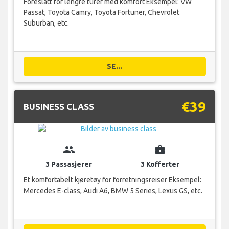
Foreslått for lengre turer med komfort Eksempel: VW
Passat, Toyota Camry, Toyota Fortuner, Chevrolet
Suburban, etc.
SE...
€39
BUSINESS CLASS
group
business_center
3 Passasjerer
3 Kofferter
Et komfortabelt kjøretøy for forretningsreiser Eksempel:
Mercedes E-class, Audi A6, BMW 5 Series, Lexus GS, etc.