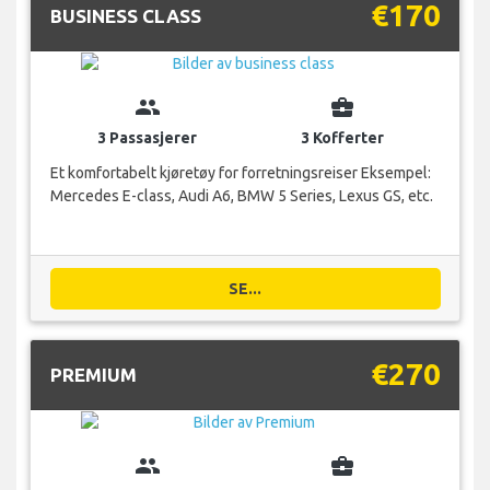
€170
BUSINESS CLASS
group
business_center
3 Passasjerer
3 Kofferter
Et komfortabelt kjøretøy for forretningsreiser Eksempel:
Mercedes E-class, Audi A6, BMW 5 Series, Lexus GS, etc.
SE...
€270
PREMIUM
group
business_center