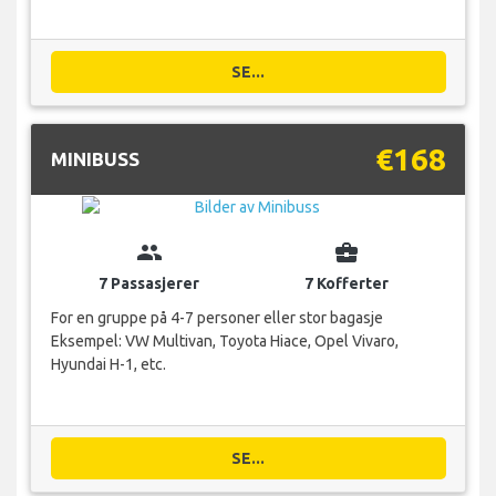
SE...
€168
MINIBUSS
group
business_center
7 Passasjerer
7 Kofferter
For en gruppe på 4-7 personer eller stor bagasje
Eksempel: VW Multivan, Toyota Hiace, Opel Vivaro,
Hyundai H-1, etc.
SE...