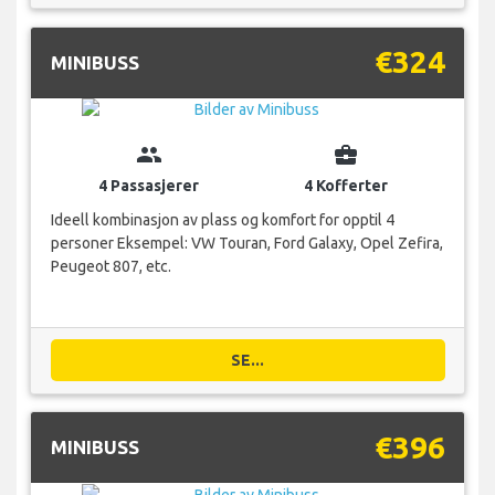
€324
MINIBUSS
group
business_center
4 Passasjerer
4 Kofferter
Ideell kombinasjon av plass og komfort for opptil 4
personer Eksempel: VW Touran, Ford Galaxy, Opel Zefira,
Peugeot 807, etc.
SE...
€396
MINIBUSS