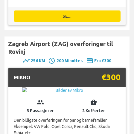
SE...
Zagreb Airport (ZAG) overføringer til
Rovinj
timeline
schedule
payment
256 KM
200 Minutter.
Fra €300
€300
MIKRO
group
business_center
3 Passasjerer
2 Kofferter
Den billigste overføringen for par og barnefamilier
Eksempel: VW Polo, Opel Corsa, Renault Clio, Skoda
Fabia, etc.