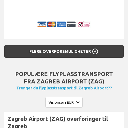
arrow_circle_down
FLERE OVERFØRSMULIGHETER
POPULÆRE FLYPLASSTRANSPORT
FRA ZAGREB AIRPORT (ZAG)
Trenger du flyplasstransport til Zagreb Airport??
Zagreb Airport (ZAG) overføringer til
Zagreb