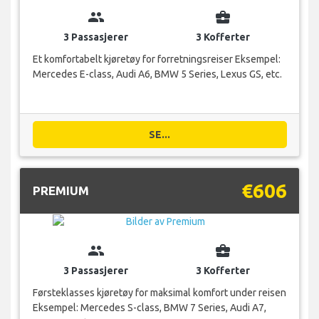
group
business_center
3 Passasjerer
3 Kofferter
Et komfortabelt kjøretøy for forretningsreiser Eksempel:
Mercedes E-class, Audi A6, BMW 5 Series, Lexus GS, etc.
SE...
€606
PREMIUM
group
business_center
3 Passasjerer
3 Kofferter
Førsteklasses kjøretøy for maksimal komfort under reisen
Eksempel: Mercedes S-class, BMW 7 Series, Audi A7,