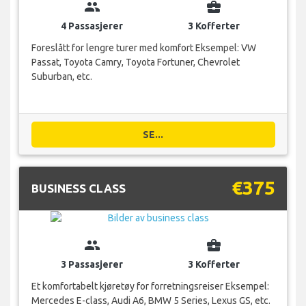
group
business_center
4 Passasjerer
3 Kofferter
Foreslått for lengre turer med komfort Eksempel: VW
Passat, Toyota Camry, Toyota Fortuner, Chevrolet
Suburban, etc.
SE...
€375
BUSINESS CLASS
group
business_center
3 Passasjerer
3 Kofferter
Et komfortabelt kjøretøy for forretningsreiser Eksempel:
Mercedes E-class, Audi A6, BMW 5 Series, Lexus GS, etc.