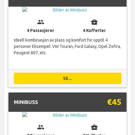
group
business_center
4 Passasjerer
4 Kofferter
Ideell kombinasjon av plass og komfort for opptil 4
personer Eksempel: VW Touran, Ford Galaxy, Opel Zefira,
Peugeot 807, etc.
SE...
€45
MINIBUSS
group
business_center