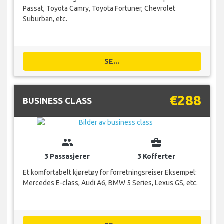
Passat, Toyota Camry, Toyota Fortuner, Chevrolet
Suburban, etc.
SE...
€288
BUSINESS CLASS
group
business_center
3 Passasjerer
3 Kofferter
Et komfortabelt kjøretøy for forretningsreiser Eksempel:
Mercedes E-class, Audi A6, BMW 5 Series, Lexus GS, etc.