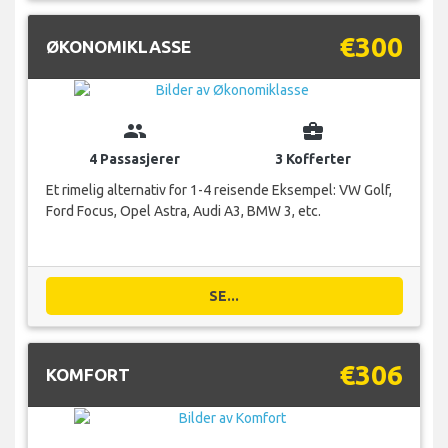
€300
ØKONOMIKLASSE
group
business_center
4 Passasjerer
3 Kofferter
Et rimelig alternativ for 1-4 reisende Eksempel: VW Golf,
Ford Focus, Opel Astra, Audi A3, BMW 3, etc.
SE...
€306
KOMFORT