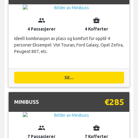
group
business_center
4 Passasjerer
4 Kofferter
Ideell kombinasjon av plass og komfort for opptil 4
personer Eksempel: VW Touran, Ford Galaxy, Opel Zefira,
Peugeot 807, etc.
SE...
€285
MINIBUSS
group
business_center
7 Passasjerer
7 Kofferter