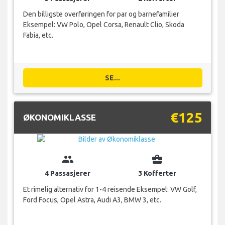
Den billigste overføringen for par og barnefamilier
Eksempel: VW Polo, Opel Corsa, Renault Clio, Skoda
Fabia, etc.
SE...
€125
ØKONOMIKLASSE
group
business_center
4 Passasjerer
3 Kofferter
Et rimelig alternativ for 1-4 reisende Eksempel: VW Golf,
Ford Focus, Opel Astra, Audi A3, BMW 3, etc.