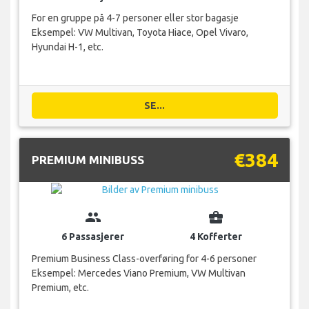
For en gruppe på 4-7 personer eller stor bagasje
Eksempel: VW Multivan, Toyota Hiace, Opel Vivaro,
Hyundai H-1, etc.
SE...
€384
PREMIUM MINIBUSS
group
business_center
6 Passasjerer
4 Kofferter
Premium Business Class-overføring for 4-6 personer
Eksempel: Mercedes Viano Premium, VW Multivan
Premium, etc.