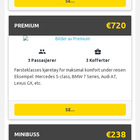
SE...
€720
PREMIUM
group
business_center
3 Passasjerer
3 Kofferter
Førsteklasses kjøretøy for maksimal komfort under reisen
Eksempel: Mercedes S-class, BMW 7 Series, Audi A7,
Lexus GX, etc.
SE...
€238
MINIBUSS