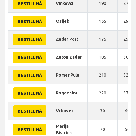
Vinkovci
190
279 K
BESTILL NÅ
Osijek
155
290 K
BESTILL NÅ
Zadar Port
175
295 K
BESTILL NÅ
Zaton Zadar
185
300 K
BESTILL NÅ
Pomer Pula
210
320 K
BESTILL NÅ
Rogoznica
220
376 K
BESTILL NÅ
Vrbovec
30
40 K
BESTILL NÅ
Marija
70
50 K
BESTILL NÅ
Bistrica