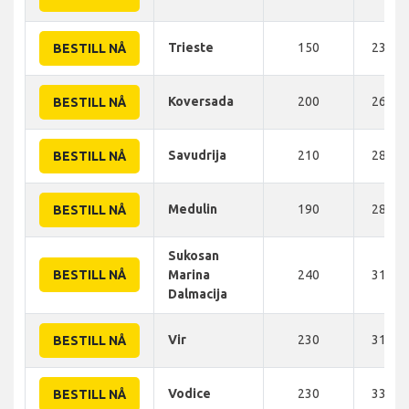
Trieste
150
235 K
BESTILL NÅ
Koversada
200
263 K
BESTILL NÅ
Savudrija
210
280 K
BESTILL NÅ
Medulin
190
285 K
BESTILL NÅ
Sukosan
BESTILL NÅ
Marina
240
310 K
Dalmacija
Vir
230
312 K
BESTILL NÅ
Vodice
230
334 K
BESTILL NÅ