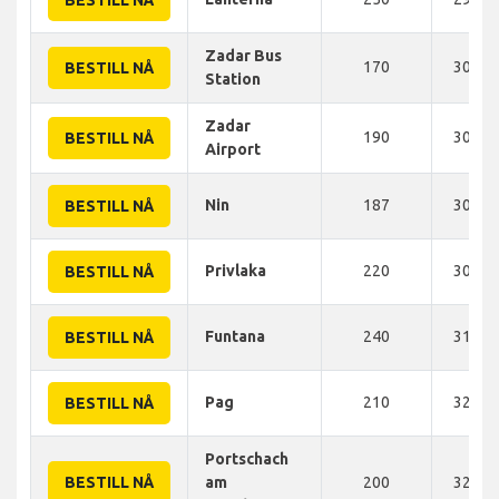
BESTILL NÅ
Zadar Bus
170
300 K
BESTILL NÅ
Station
Zadar
190
300 K
BESTILL NÅ
Airport
Nin
187
303 K
BESTILL NÅ
Privlaka
220
305 K
BESTILL NÅ
Funtana
240
315 K
BESTILL NÅ
Pag
210
320 K
BESTILL NÅ
Portschach
BESTILL NÅ
am
200
320 K