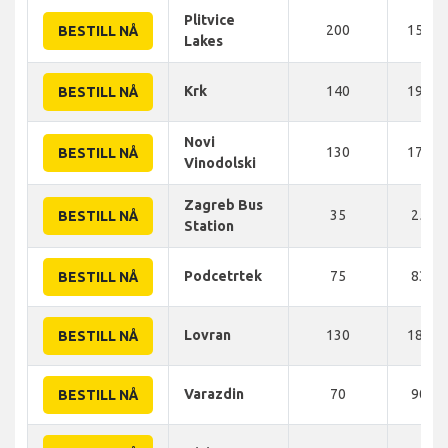
Plitvice
200
150 K
BESTILL NÅ
Lakes
Krk
140
190 K
BESTILL NÅ
Novi
130
171 K
BESTILL NÅ
Vinodolski
Zagreb Bus
35
25 K
BESTILL NÅ
Station
Podcetrtek
75
83 K
BESTILL NÅ
Lovran
130
186 K
BESTILL NÅ
Varazdin
70
90 K
BESTILL NÅ