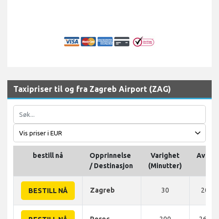
Taxipriser til og fra Zagreb Airport (ZAG)
bestill nå
Opprinnelse
Varighet
Avsta
/ Destinasjon
(Minutter)
Zagreb
30
20 K
BESTILL NÅ