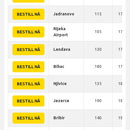
Jadranovo
115
170 K
BESTILL NÅ
Rijeka
105
170 K
BESTILL NÅ
Airport
Lendava
130
175 K
BESTILL NÅ
Bihac
180
175 K
BESTILL NÅ
Njivice
135
180 K
BESTILL NÅ
Jezerce
190
185 K
BESTILL NÅ
Bribir
140
190 K
BESTILL NÅ