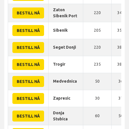
Zaton
220
340 K
BESTILL NÅ
Sibenik Port
Sibenik
205
351 K
BESTILL NÅ
Seget Donji
220
382 K
BESTILL NÅ
Trogir
235
389 K
BESTILL NÅ
Medvednica
50
36 K
BESTILL NÅ
Zapresic
30
37 K
BESTILL NÅ
Donja
60
50 K
BESTILL NÅ
Stubica