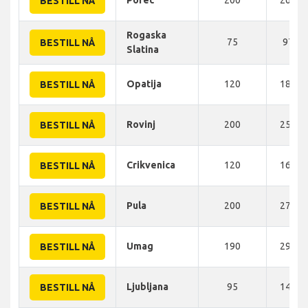
Porec
200
267 K
BESTILL NÅ
Rogaska
75
97 K
BESTILL NÅ
Slatina
Opatija
120
180 K
BESTILL NÅ
Rovinj
200
256 K
BESTILL NÅ
Crikvenica
120
167 K
BESTILL NÅ
Pula
200
275 K
BESTILL NÅ
Umag
190
290 K
BESTILL NÅ
Ljubljana
95
148 K
BESTILL NÅ