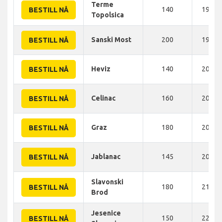
Terme
140
190 K
BESTILL NÅ
Topolsica
Sanski Most
200
190 K
BESTILL NÅ
Heviz
140
200 K
BESTILL NÅ
Celinac
160
200 K
BESTILL NÅ
Graz
180
200 K
BESTILL NÅ
Jablanac
145
207 K
BESTILL NÅ
Slavonski
180
215 K
BESTILL NÅ
Brod
Jesenice
150
220 K
BESTILL NÅ