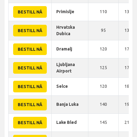
Primislje
110
130 K
BESTILL NÅ
Hrvatska
95
130 K
BESTILL NÅ
Dubica
Dramalj
120
175 K
BESTILL NÅ
Ljubljana
125
176 K
BESTILL NÅ
Airport
Selce
120
180 K
BESTILL NÅ
Banja Luka
140
191 K
BESTILL NÅ
Lake Bled
145
210 K
BESTILL NÅ