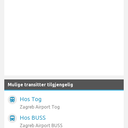
Mulige transitter tilgjengelig
Hos Tog
train
Zagreb Airport Tog
Hos BUSS
directions_bus
Zagreb Airport BUSS