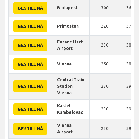
Budapest
300
361 K
BESTILL NÅ
Primosten
220
375 K
BESTILL NÅ
Ferenc Liszt
230
380 K
BESTILL NÅ
Airport
Vienna
250
385 K
BESTILL NÅ
Central Train
BESTILL NÅ
Station
230
390 K
Vienna
Kastel
230
392 K
BESTILL NÅ
Kambelovac
Vienna
230
393 K
BESTILL NÅ
Airport