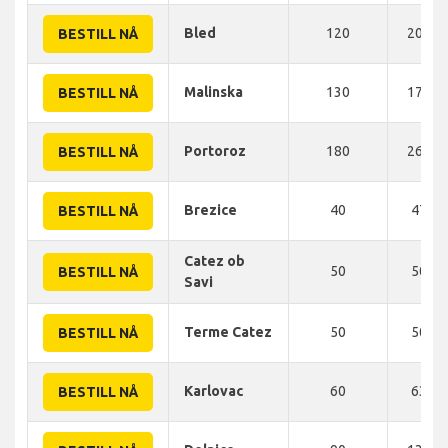
Bled
120
203 K
BESTILL NÅ
Malinska
130
178 K
BESTILL NÅ
Portoroz
180
261 K
BESTILL NÅ
Brezice
40
47 K
BESTILL NÅ
Catez ob
50
50 K
BESTILL NÅ
Savi
Terme Catez
50
50 K
BESTILL NÅ
Karlovac
60
63 K
BESTILL NÅ