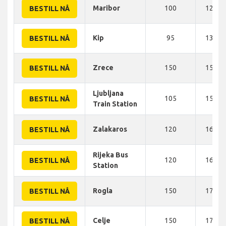
Maribor
100
125 K
BESTILL NÅ
Kip
95
136 K
BESTILL NÅ
Zrece
150
150 K
BESTILL NÅ
Ljubljana
105
155 K
BESTILL NÅ
Train Station
Zalakaros
120
160 K
BESTILL NÅ
Rijeka Bus
120
167 K
BESTILL NÅ
Station
Rogla
150
170 K
BESTILL NÅ
Celje
150
170 K
BESTILL NÅ