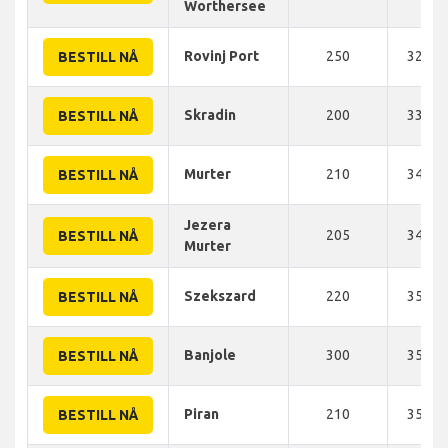
Worthersee
Rovinj Port
250
325 K
BESTILL NÅ
Skradin
200
330 K
BESTILL NÅ
Murter
210
345 K
BESTILL NÅ
Jezera
205
345 K
BESTILL NÅ
Murter
Szekszard
220
350 K
BESTILL NÅ
Banjole
300
355 K
BESTILL NÅ
Piran
210
355 K
BESTILL NÅ