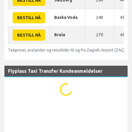
Salzburg
290
440 K
BESTILL NÅ
Baska Voda
240
450 K
BESTILL NÅ
Brela
270
450 K
BESTILL NÅ
Taxipriser, avstander og reisetider til og fra Zagreb Airport (ZAG)
Flyplass Taxi Transfer Kundeanmeldelser
...