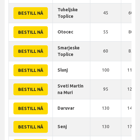
Tuheljske
45
60 K
BESTILL NÅ
Toplice
Otocec
55
80 K
BESTILL NÅ
Smarjeske
60
85 K
BESTILL NÅ
Toplice
Slunj
100
110 K
BESTILL NÅ
Sveti Martin
95
125 K
BESTILL NÅ
na Muri
Daruvar
130
140 K
BESTILL NÅ
Senj
130
170 K
BESTILL NÅ