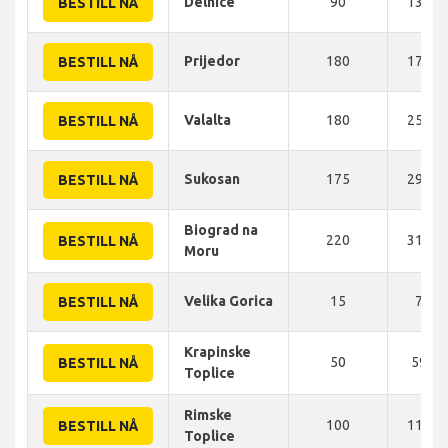
Delnice
90
132 K
BESTILL NÅ
Prijedor
180
170 K
BESTILL NÅ
Valalta
180
258 K
BESTILL NÅ
Sukosan
175
296 K
BESTILL NÅ
Biograd na
220
314 K
BESTILL NÅ
Moru
Velika Gorica
15
7 KM
BESTILL NÅ
Krapinske
50
59 K
BESTILL NÅ
Toplice
Rimske
100
110 K
BESTILL NÅ
Toplice