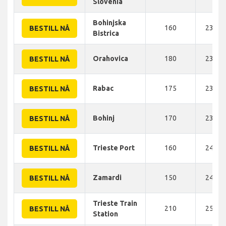
Slovenia
Bohinjska
160
230 K
BESTILL NÅ
Bistrica
Orahovica
180
230 K
BESTILL NÅ
Rabac
175
231 K
BESTILL NÅ
Bohinj
170
233 K
BESTILL NÅ
Trieste Port
160
240 K
BESTILL NÅ
Zamardi
150
245 K
BESTILL NÅ
Trieste Train
210
250 K
BESTILL NÅ
Station