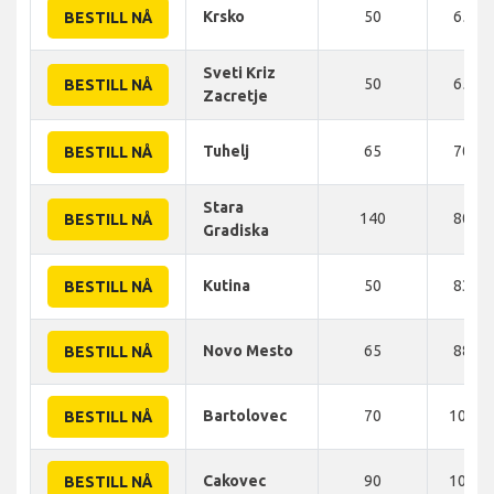
Krsko
50
65 K
BESTILL NÅ
Sveti Kriz
50
65 K
BESTILL NÅ
Zacretje
Tuhelj
65
70 K
BESTILL NÅ
Stara
140
80 K
BESTILL NÅ
Gradiska
Kutina
50
83 K
BESTILL NÅ
Novo Mesto
65
88 K
BESTILL NÅ
Bartolovec
70
100 K
BESTILL NÅ
Cakovec
90
100 K
BESTILL NÅ