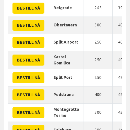
Belgrade
245
397 K
BESTILL NÅ
Obertauern
300
400 K
BESTILL NÅ
Split Airport
250
400 K
BESTILL NÅ
Kastel
250
400 K
BESTILL NÅ
Gomilica
Split Port
250
425 K
BESTILL NÅ
Podstrana
400
425 K
BESTILL NÅ
Montegrotto
300
430 K
BESTILL NÅ
Terme