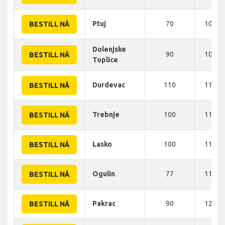
Ptuj
70
105 K
BESTILL NÅ
Dolenjske
90
105 K
BESTILL NÅ
Toplice
Durdevac
110
110 K
BESTILL NÅ
Trebnje
100
110 K
BESTILL NÅ
Lasko
100
110 K
BESTILL NÅ
Ogulin
77
115 K
BESTILL NÅ
Pakrac
90
120 K
BESTILL NÅ