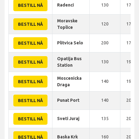
Radenci
130
174 K
BESTILL NÅ
Moravske
120
175 K
BESTILL NÅ
Toplice
Plitvica Selo
200
175 K
BESTILL NÅ
Opatija Bus
130
190 K
BESTILL NÅ
Station
Moscenicka
140
193 K
BESTILL NÅ
Draga
Punat Port
140
200 K
BESTILL NÅ
Sveti Juraj
135
200 K
BESTILL NÅ
Baska Krk
160
202 K
BESTILL NÅ