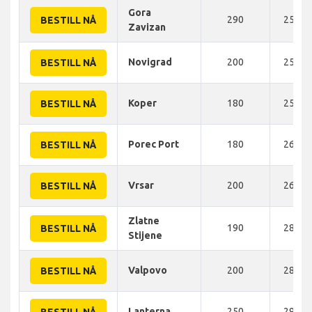
Gora
290
250 K
BESTILL NÅ
Zavizan
Novigrad
200
253 K
BESTILL NÅ
Koper
180
255 K
BESTILL NÅ
Porec Port
180
260 K
BESTILL NÅ
Vrsar
200
264 K
BESTILL NÅ
Zlatne
190
280 K
BESTILL NÅ
Stijene
Valpovo
200
289 K
BESTILL NÅ
Lanterna
250
290 K