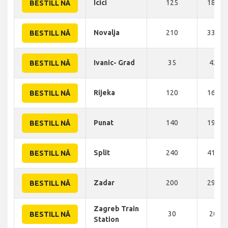
Icici
125
182 K
BESTILL NÅ
Novalja
210
334 K
BESTILL NÅ
Ivanic- Grad
35
42 K
BESTILL NÅ
Rijeka
120
166 K
BESTILL NÅ
Punat
140
196 K
BESTILL NÅ
Split
240
414 K
BESTILL NÅ
Zadar
200
290 K
BESTILL NÅ
Zagreb Train
30
20 K
BESTILL NÅ
Station