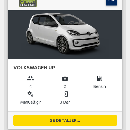
VOLKSWAGEN UP
group
business_center
local_gas_station
4
2
Bensin
miscellaneous_services
login
Manuelt gir
3 Dør
SE DETALJER...