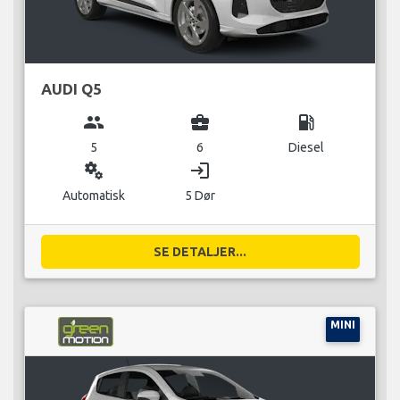
AUDI Q5
group
business_center
local_gas_station
5
6
Diesel
miscellaneous_services
login
Automatisk
5 Dør
SE DETALJER...
MINI