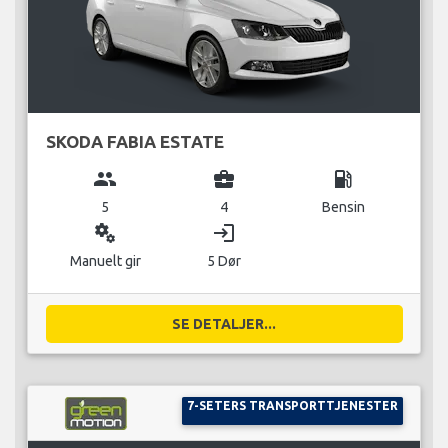
SKODA FABIA ESTATE
group
business_center
local_gas_station
5
4
Bensin
miscellaneous_services
login
Manuelt gir
5 Dør
SE DETALJER...
7-SETERS TRANSPORTTJENESTER