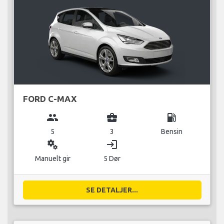
FORD C-MAX
group
business_center
local_gas_station
5
3
Bensin
miscellaneous_services
login
Manuelt gir
5 Dør
SE DETALJER...