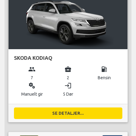
SKODA KODIAQ
group
business_center
local_gas_station
7
2
Bensin
miscellaneous_services
login
Manuelt gir
5 Dør
SE DETALJER...