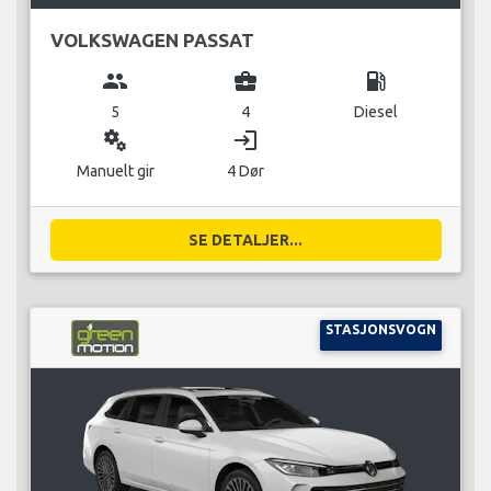
VOLKSWAGEN PASSAT
group
business_center
local_gas_station
5
4
Diesel
miscellaneous_services
login
Manuelt gir
4 Dør
SE DETALJER...
STASJONSVOGN