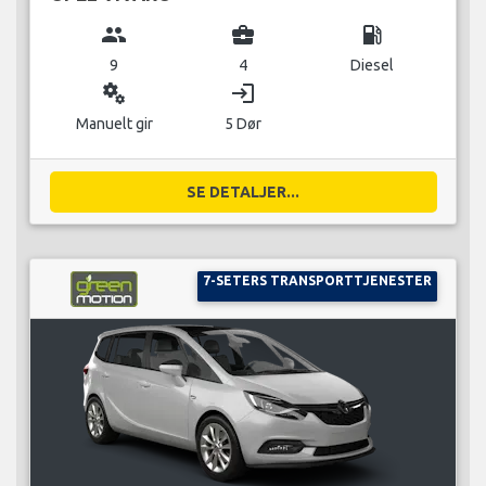
group
business_center
local_gas_station
9
4
Diesel
miscellaneous_services
login
Manuelt gir
5 Dør
SE DETALJER...
7-SETERS TRANSPORTTJENESTER