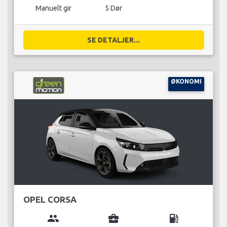
Manuelt gir
5 Dør
SE DETALJER...
ØKONOMI
OPEL CORSA
group
business_center
local_gas_station