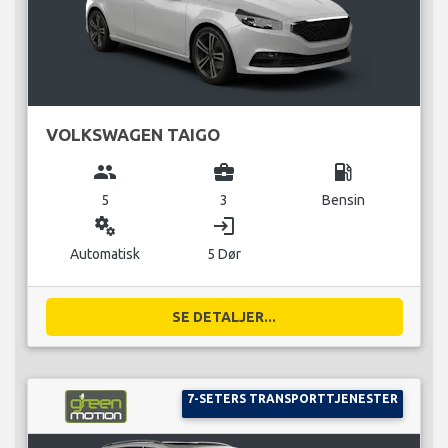
VOLKSWAGEN TAIGO
group
business_center
local_gas_station
5
3
Bensin
miscellaneous_services
login
Automatisk
5 Dør
SE DETALJER...
7-SETERS TRANSPORTTJENESTER