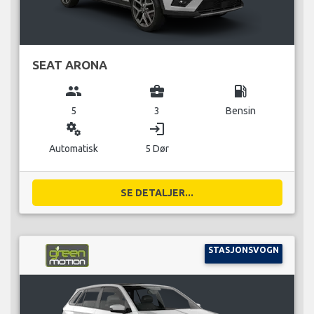
SEAT ARONA
group
business_center
local_gas_station
5
3
Bensin
miscellaneous_services
login
Automatisk
5 Dør
SE DETALJER...
STASJONSVOGN