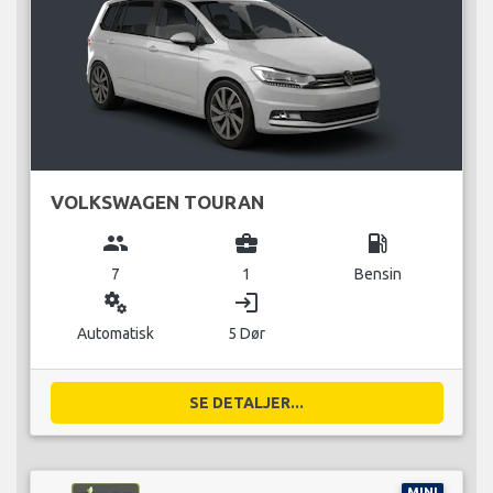
VOLKSWAGEN TOURAN
group
business_center
local_gas_station
7
1
Bensin
miscellaneous_services
login
Automatisk
5 Dør
SE DETALJER...
MINI