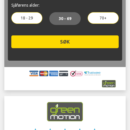
Sjåførens alder:
18 - 29
70+
30 - 69
SØK