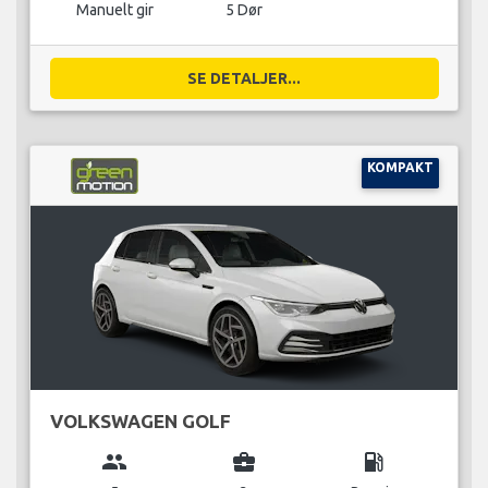
Manuelt gir
5 Dør
SE DETALJER...
KOMPAKT
VOLKSWAGEN GOLF
group
business_center
local_gas_station