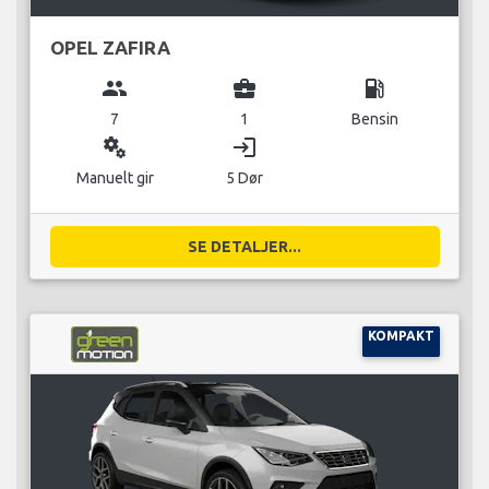
OPEL ZAFIRA
group
business_center
local_gas_station
7
1
Bensin
miscellaneous_services
login
Manuelt gir
5 Dør
SE DETALJER...
KOMPAKT