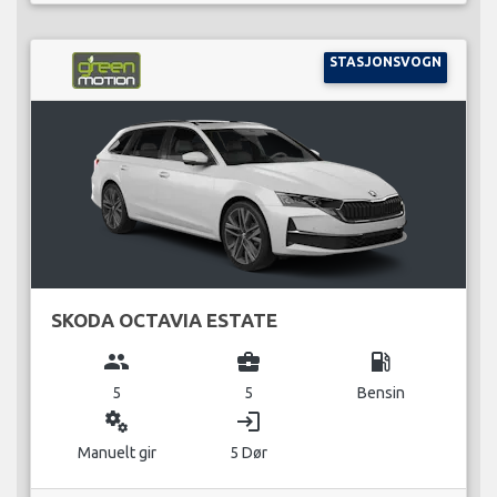
STASJONSVOGN
SKODA OCTAVIA ESTATE
group
business_center
local_gas_station
5
5
Bensin
miscellaneous_services
login
Manuelt gir
5 Dør