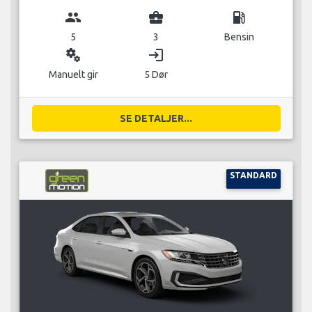
group
business_center
local_gas_station
5
3
Bensin
miscellaneous_services
login
Manuelt gir
5 Dør
SE DETALJER...
STANDARD