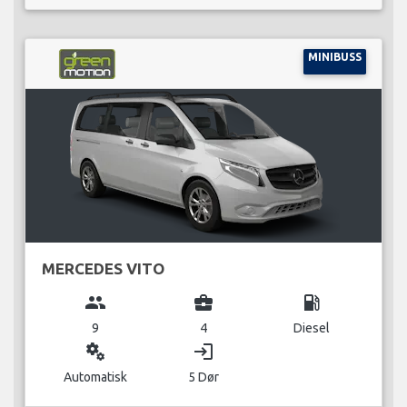
MINIBUSS
MERCEDES VITO
group
business_center
local_gas_station
9
4
Diesel
miscellaneous_services
login
Automatisk
5 Dør