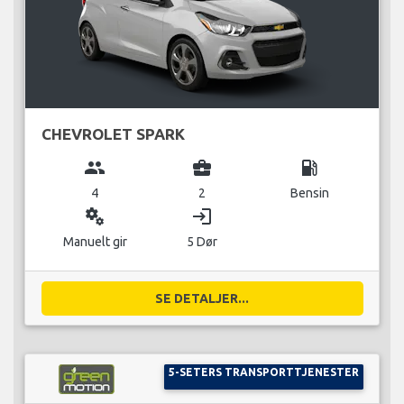
CHEVROLET SPARK
group
business_center
local_gas_station
4
2
Bensin
miscellaneous_services
login
Manuelt gir
5 Dør
SE DETALJER...
5-SETERS TRANSPORTTJENESTER