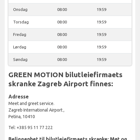
Onsdag
08:00
19:59
Torsdag
08:00
19:59
Fredag
08:00
19:59
Lørdag
08:00
19:59
Søndag
08:00
19:59
GREEN MOTION bilutleiefirmaets
skranke Zagreb Airport finnes:
Adresse
Meet and greet service.
Zagreb International Airport ,
Petina, 10410
Tel: +385 95 11 77 222
Beliggenhet til bilutleiefirmaets skranke: Møt og