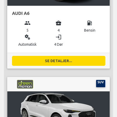
AUDI A6
group
business_center
local_gas_station
5
4
Bensin
miscellaneous_services
login
Automatisk
4 Dør
SE DETALJER...
SUV