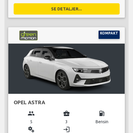
SE DETALJER...
KOMPAKT
OPEL ASTRA
group
business_center
local_gas_station
5
3
Bensin
miscellaneous_services
login