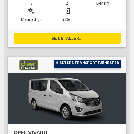
5
2
Bensin
miscellaneous_services
login
Manuelt gir
5 Dør
SE DETALJER...
9-SETERS TRANSPORTTJENESTER
OPEL VIVARO