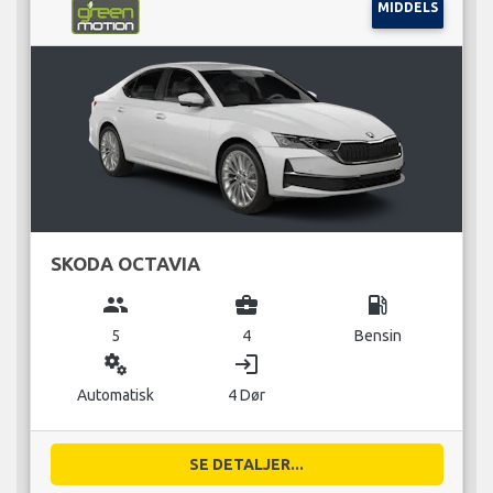
MIDDELS
SKODA OCTAVIA
group
business_center
local_gas_station
5
4
Bensin
miscellaneous_services
login
Automatisk
4 Dør
SE DETALJER...