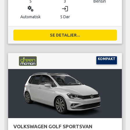
5
3
Bensin
miscellaneous_services
login
Automatisk
5 Dør
SE DETALJER...
KOMPAKT
VOLKSWAGEN GOLF SPORTSVAN