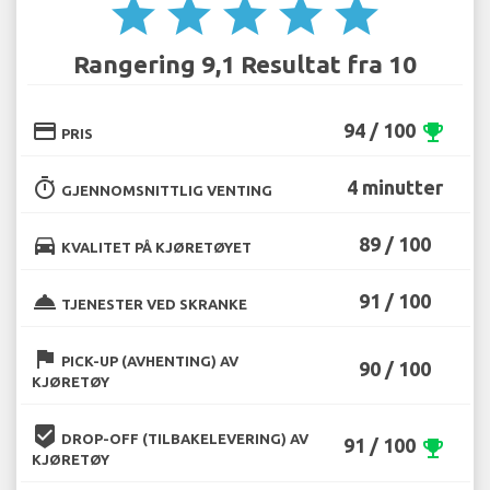
star
star
star
star
star
Rangering 9,1 Resultat fra 10
credit_card
94 / 100
emoji_events
PRIS
timer
4 minutter
GJENNOMSNITTLIG VENTING
directions_car
89 / 100
KVALITET PÅ KJØRETØYET
room_service
91 / 100
TJENESTER VED SKRANKE
flag
PICK-UP (AVHENTING) AV
90 / 100
KJØRETØY
beenhere
DROP-OFF (TILBAKELEVERING) AV
91 / 100
emoji_events
KJØRETØY