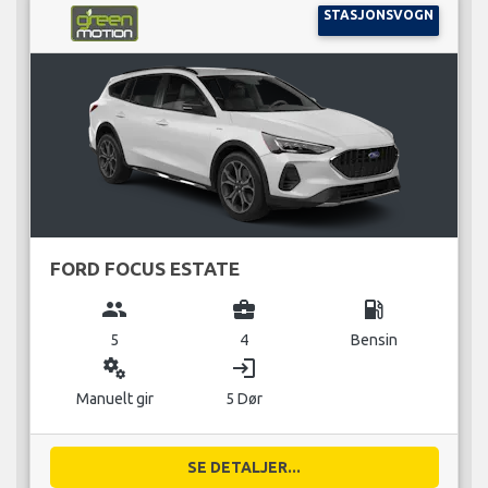
STASJONSVOGN
FORD FOCUS ESTATE
group
business_center
local_gas_station
5
4
Bensin
miscellaneous_services
login
Manuelt gir
5 Dør
SE DETALJER...