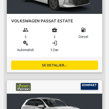
VOLKSWAGEN PASSAT ESTATE
group
business_center
local_gas_station
5
5
Diesel
miscellaneous_services
login
Automatisk
5 Dør
SE DETALJER...
KOMPAKT