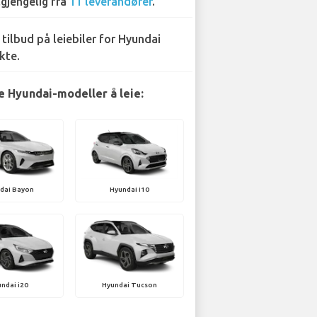
lgjengelig fra
11 leverandører
.
 tilbud på leiebiler for Hyundai
kte.
 Hyundai-modeller å leie:
dai Bayon
Hyundai i10
ndai i20
Hyundai Tucson