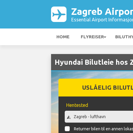
Zagreb Airpor
Essential Airport Informasjo
HOME
FLYREISER
BILUTH
Hyundai Bilutleie hos 
USLÅELIG BILUT
Hentested
Returner bilen til en annen loka