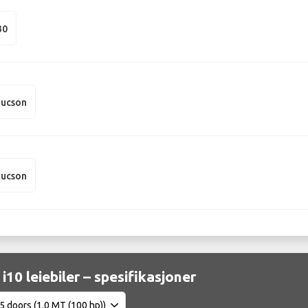
30
Tucson
Tucson
i10 leiebiler – spesifikasjoner