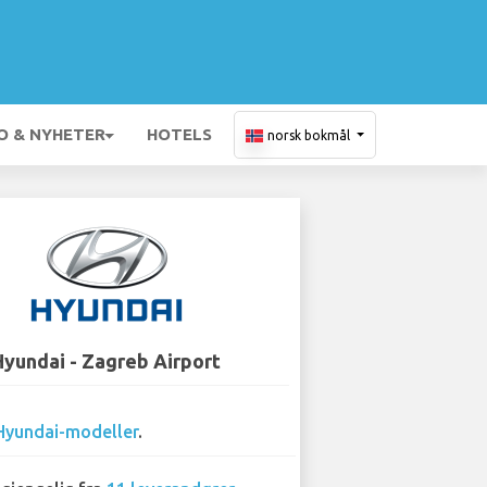
O & NYHETER
HOTELS
norsk bokmål
Hyundai - Zagreb Airport
Hyundai-modeller
.