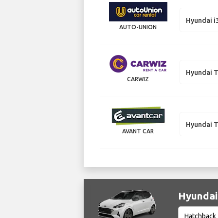
Hyundai i
AUTO-UNION
Hyundai 
CARWIZ
Hyundai 
AVANT CAR
Hyundai 