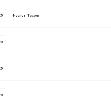
20
Hyundai Tucson
20
20
20