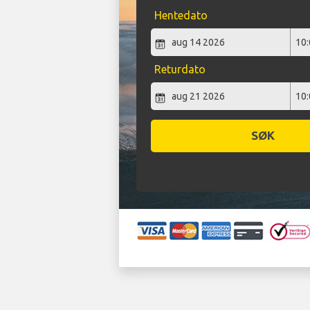
Hentedato
Returdato
SØK