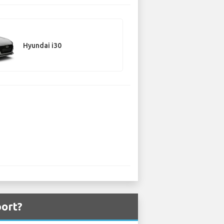
Hyundai i30
port?