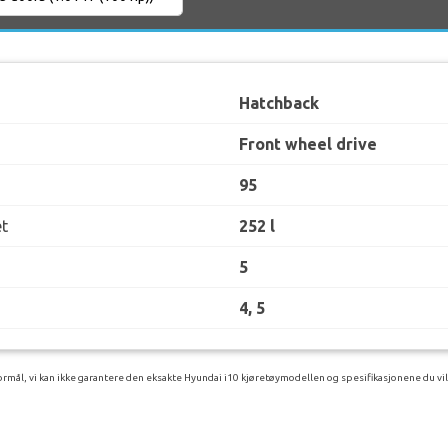
Hatchback
Front wheel drive
95
t
252 l
5
4, 5
rmål, vi kan ikke garantere den eksakte Hyundai i10 kjøretøymodellen og spesifikasjonene du vil