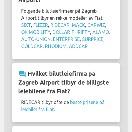
Følgende bilutleiefirmaer på Zagreb
Airport tilbyr en rekke modeller av Fiat:
SIXT
,
FLIZZR
,
RIDECAR
,
MACK
,
CARWIZ
,
OK MOBILITY
,
DOLLAR THRIFTY
,
ALAMO
,
AUTO-UNION
,
ENTERPRISE
,
SURPRICE
,
GOLDCAR
,
RHODIUM
,
ADDCAR
question_answer
Hvilket bilutleiefirma på
Zagreb Airport tilbyr de billigste
leiebilene fra Fiat?
RIDECAR tilbyr ofte de
beste prisene på
leiebiler fra Fiat
.