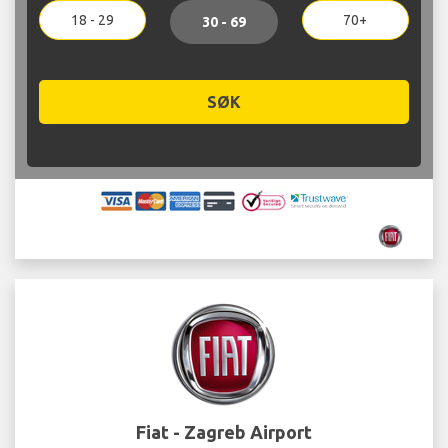
18 - 29
70+
30 - 69
SØK
Fiat - Zagreb Airport