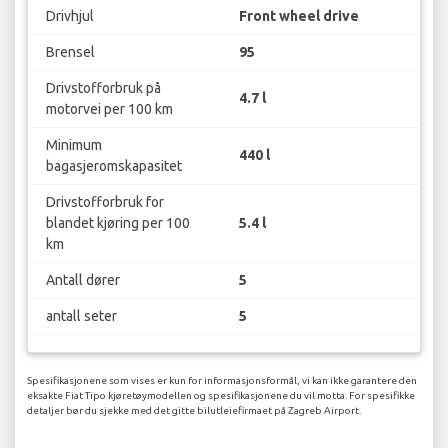
Drivhjul
Front wheel drive
Brensel
95
Drivstofforbruk på
4.7 l
motorvei per 100 km
Minimum
440 l
bagasjeromskapasitet
Drivstofforbruk for
blandet kjøring per 100
5.4 l
km
Antall dører
5
antall seter
5
Spesifikasjonene som vises er kun for informasjonsformål, vi kan ikke garantere den
eksakte Fiat Tipo kjøretøymodellen og spesifikasjonene du vil motta. For spesifikke
detaljer bør du sjekke med det gitte bilutleiefirmaet på Zagreb Airport.