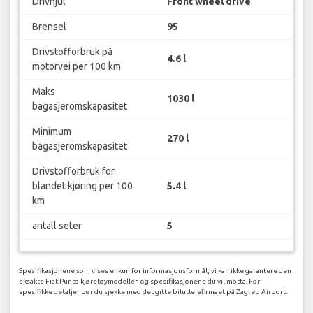
Drivhjul
Front wheel drive
Brensel
95
Drivstofforbruk på
4.6 l
motorvei per 100 km
Maks
1030 l
bagasjeromskapasitet
Minimum
270 l
bagasjeromskapasitet
Drivstofforbruk for
blandet kjøring per 100
5.4 l
km
antall seter
5
Spesifikasjonene som vises er kun for informasjonsformål, vi kan ikke garantere den
eksakte Fiat Punto kjøretøymodellen og spesifikasjonene du vil motta. For
spesifikke detaljer bør du sjekke med det gitte bilutleiefirmaet på Zagreb Airport.