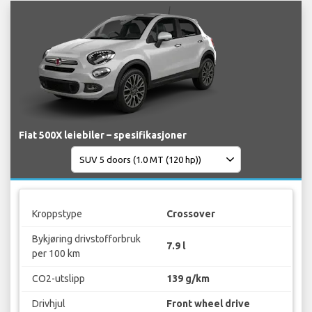
Fiat 500X leiebiler – spesifikasjoner
Kroppstype
Crossover
Bykjøring drivstofforbruk
7.9 l
per 100 km
CO2-utslipp
139 g/km
Drivhjul
Front wheel drive