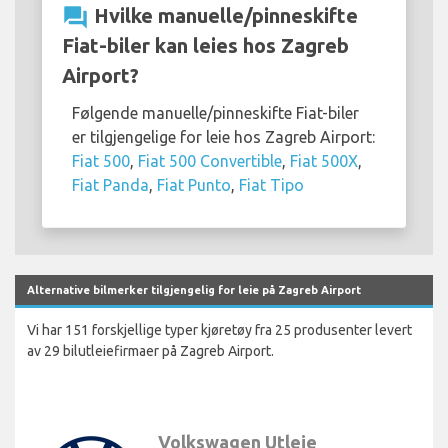
question_answer
Hvilke manuelle/pinneskifte
Fiat-biler kan leies hos Zagreb
Airport?
Følgende manuelle/pinneskifte Fiat-biler
er tilgjengelige for leie hos Zagreb Airport:
Fiat 500
,
Fiat 500 Convertible
,
Fiat 500X
,
Fiat Panda
,
Fiat Punto
,
Fiat Tipo
Alternative bilmerker tilgjengelig for leie på Zagreb Airport
Vi har 151 forskjellige typer kjøretøy fra 25 produsenter levert
av 29 bilutleiefirmaer på Zagreb Airport.
Volkswagen Utleie