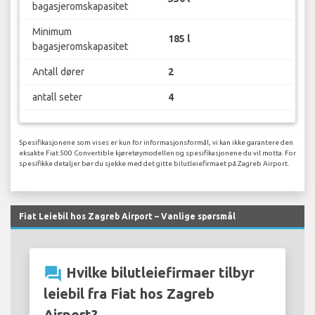
bagasjeromskapasitet
Minimum
185 l
bagasjeromskapasitet
Antall dører
2
antall seter
4
Spesifikasjonene som vises er kun for informasjonsformål, vi kan ikke garantere den
eksakte Fiat 500 Convertible kjøretøymodellen og spesifikasjonene du vil motta. For
spesifikke detaljer bør du sjekke med det gitte bilutleiefirmaet på Zagreb Airport.
Fiat Leiebil hos Zagreb Airport – Vanlige spørsmål
question_answer
Hvilke bilutleiefirmaer tilbyr
leiebil fra Fiat hos Zagreb
Airport?