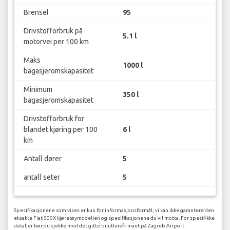
Brensel
95
Drivstofforbruk på
5.1 l
motorvei per 100 km
Maks
1000 l
bagasjeromskapasitet
Minimum
350 l
bagasjeromskapasitet
Drivstofforbruk for
blandet kjøring per 100
6 l
km
Antall dører
5
antall seter
5
Spesifikasjonene som vises er kun for informasjonsformål, vi kan ikke garantere den
eksakte Fiat 500X kjøretøymodellen og spesifikasjonene du vil motta. For spesifikke
detaljer bør du sjekke med det gitte bilutleiefirmaet på Zagreb Airport.