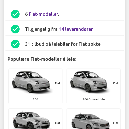
check_circle
6
Fiat-modeller
.
check_circle
Tilgjengelig fra
14 leverandører
.
check_circle
31 tilbud på leiebiler for Fiat søkte.
Populære Fiat-modeller å leie:
Fiat
Fiat
500
500 Convertible
Fiat
Fiat