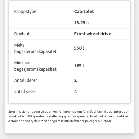
Kroppstype
Cabriolet
15.25 h
Drivhjul
Front wheel drive
Maks
550 l
bagasjeromskapasitet
Minimum
185 l
bagasjeromskapasitet
Antall dører
2
antall seter
4
Spesifikasjonene som vises er kun for informasjonsformål, vi kan ikke garantere den
eksakte Fiat 500 kjøretøymodellen og spesifikasjonene du vil motta. For spesifikke
detaljer bør du sjekke med det gitte bilutleiefirmaet på Zagreb Airport.