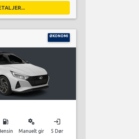
ETALJER...
ØKONOMI
local_gas_station
miscellaneous_services
login
Bensin
Manuelt gir
5 Dør