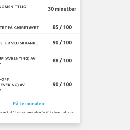
NOMSNITTLIG
30 minutter
85 / 100
TET PÅ KJØRETØYET
90 / 100
STER VED SKRANKE
UP (AVHENTING) AV
88 / 100
Y
-OFF
90 / 100
LEVERING) AV
Y
På terminalen
basert på 15 siste anmeldelser fra 637 alle anmeldelser.