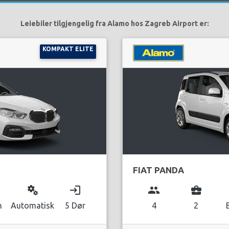
Leiebiler tilgjengelig fra Alamo hos Zagreb Airport er:
KOMPAKT ELITE
FIAT PANDA
miscellaneous_services
login
group
business_center
n
Automatisk
5 Dør
4
2