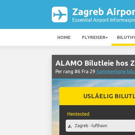
Zagreb Airpor
Essential Airport Informasjo
HOME
FLYREISER
BILUTH
ALAMO Bilutleie hos Z
Per rang #6 Fra 29
Sammenligne bilut
USLÅELIG BILUT
Hentested