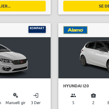
ER...
SE D
KOMPAKT
HYUNDAI I20
miscellaneous_services
login
group
business_center
n
Manuelt gir
3 Dør
5
2