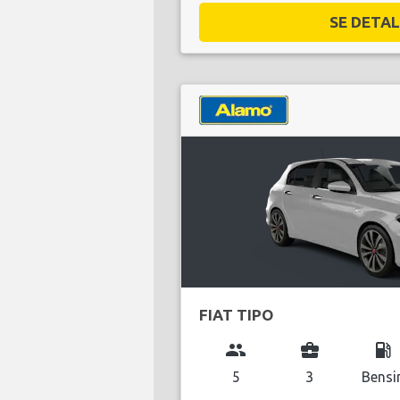
SE DETALJ
FIAT TIPO
group
business_center
local_gas_station
5
3
Bensi