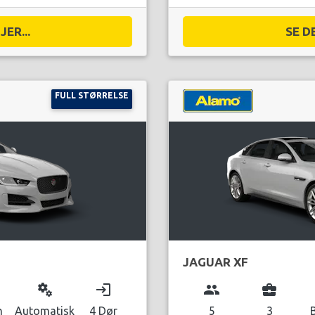
ER...
SE D
FULL STØRRELSE
JAGUAR XF
miscellaneous_services
login
group
business_center
n
Automatisk
4 Dør
5
3