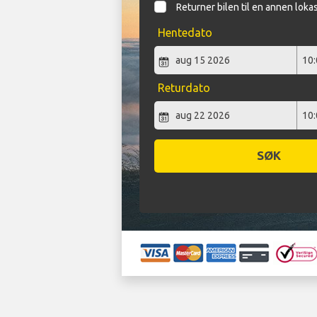
Returner bilen til en annen loka
Hentedato
Returdato
SØK