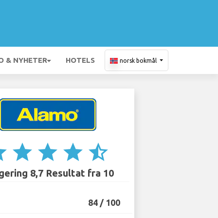
O & NYHETER
HOTELS
norsk bokmål
ar
star
star
star
star_half
ering 8,7 Resultat fra 10
84 / 100