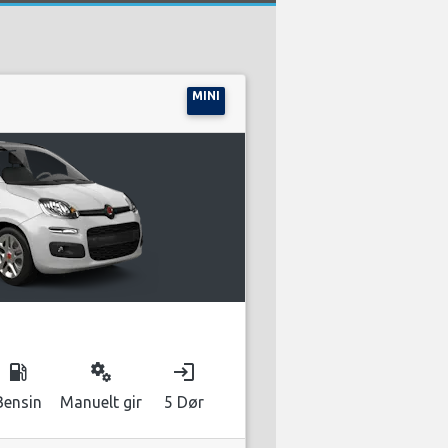
MINI
local_gas_station
miscellaneous_services
login
Bensin
Manuelt gir
5 Dør