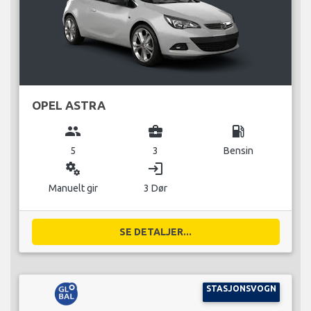
OPEL ASTRA
group
business_center
local_gas_station
5
3
Bensin
miscellaneous_services
login
Manuelt gir
3 Dør
SE DETALJER...
STASJONSVOGN