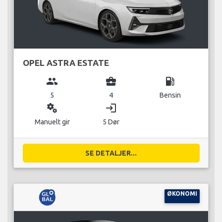
OPEL ASTRA ESTATE
group
business_center
local_gas_station
5
4
Bensin
miscellaneous_services
login
Manuelt gir
5 Dør
SE DETALJER...
ØKONOMI