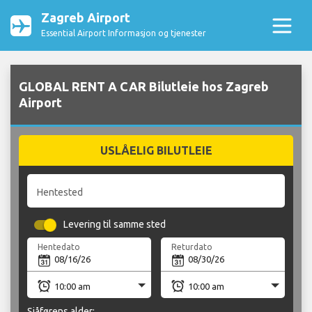
Zagreb Airport
Essential Airport Informasjon og tjenester
GLOBAL RENT A CAR Bilutleie hos Zagreb
Airport
USLÅELIG BILUTLEIE
Hentested
Levering til samme sted
Hentedato
Returdato
Sjåførens alder: