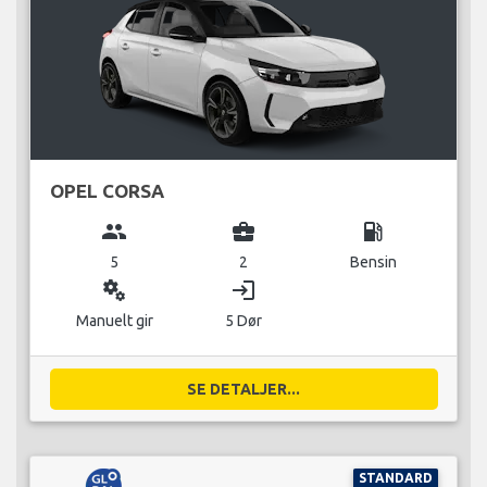
OPEL CORSA
group
business_center
local_gas_station
5
2
Bensin
miscellaneous_services
login
Manuelt gir
5 Dør
SE DETALJER...
STANDARD