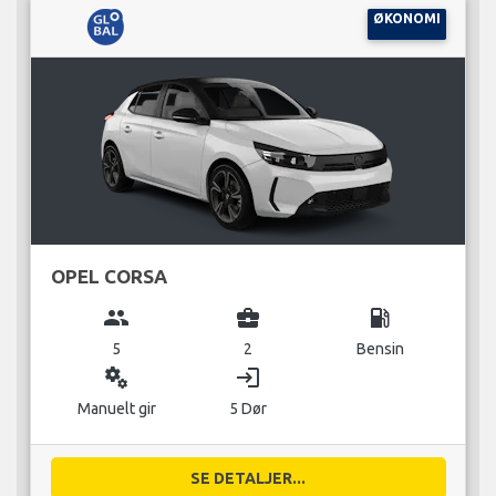
ØKONOMI
OPEL CORSA
group
business_center
local_gas_station
5
2
Bensin
miscellaneous_services
login
Manuelt gir
5 Dør
SE DETALJER...