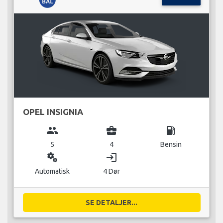
OPEL INSIGNIA
group
business_center
local_gas_station
5
4
Bensin
miscellaneous_services
login
Automatisk
4 Dør
SE DETALJER...