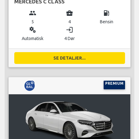
MERCEDES C CLASS
group
business_center
local_gas_station
5
4
Bensin
miscellaneous_services
login
Automatisk
4 Dør
SE DETALJER...
PREMIUM