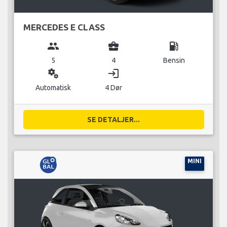
MERCEDES E CLASS
group
business_center
local_gas_station
5
4
Bensin
miscellaneous_services
login
Automatisk
4 Dør
SE DETALJER...
MINI