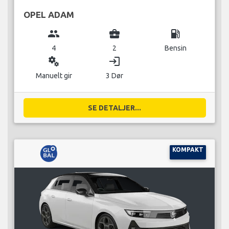
OPEL ADAM
group
business_center
local_gas_station
4
2
Bensin
miscellaneous_services
login
Manuelt gir
3 Dør
SE DETALJER...
KOMPAKT