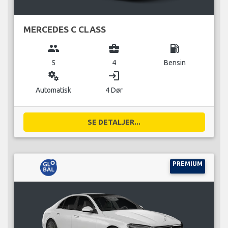
MERCEDES C CLASS
group
business_center
local_gas_station
5
4
Bensin
miscellaneous_services
login
Automatisk
4 Dør
SE DETALJER...
PREMIUM