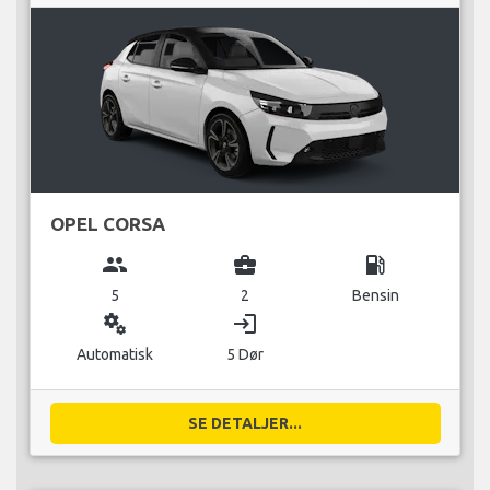
OPEL CORSA
group
business_center
local_gas_station
5
2
Bensin
miscellaneous_services
login
Automatisk
5 Dør
SE DETALJER...