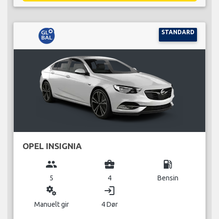
STANDARD
OPEL INSIGNIA
group
business_center
local_gas_station
5
4
Bensin
miscellaneous_services
login
Manuelt gir
4 Dør