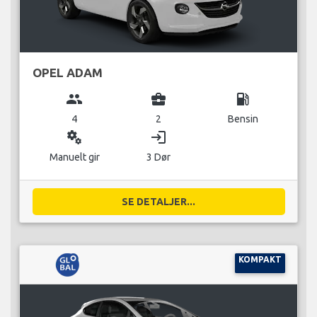
OPEL ADAM
group
business_center
local_gas_station
4
2
Bensin
miscellaneous_services
login
Manuelt gir
3 Dør
SE DETALJER...
KOMPAKT