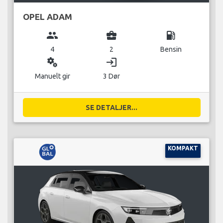
OPEL ADAM
group
business_center
local_gas_station
4
2
Bensin
miscellaneous_services
login
Manuelt gir
3 Dør
SE DETALJER...
KOMPAKT