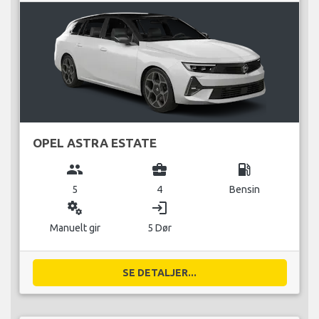
OPEL ASTRA ESTATE
group
business_center
local_gas_station
5
4
Bensin
miscellaneous_services
login
Manuelt gir
5 Dør
SE DETALJER...