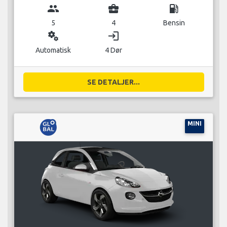
group
business_center
local_gas_station
5
4
Bensin
miscellaneous_services
login
Automatisk
4 Dør
SE DETALJER...
MINI