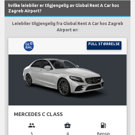
hvilke leiebiler er tilgjengelig av Global Rent A Car hos
Zagreb Airport?
Leiebiler tilgjengelig fra Global Rent A Car hos Zagreb
Airport er:
FULL STØRRELSE
MERCEDES C CLASS
group
business_center
local_gas_station
5
4
Bensin