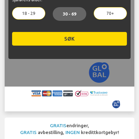
18 - 29
70+
30 - 69
SØK
GRATIS
endringer,
GRATIS
avbestilling,
INGEN
kredittkortgebyr!