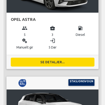
OPEL ASTRA
group
business_center
local_gas_station
5
3
Diesel
miscellaneous_services
login
Manuelt gir
5 Dør
SE DETALJER...
STASJONSVOGN