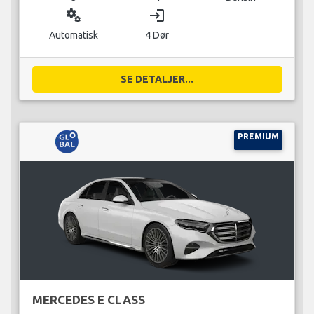
miscellaneous_services
login
Automatisk
4 Dør
SE DETALJER...
PREMIUM
MERCEDES E CLASS