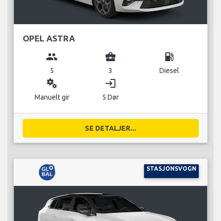
OPEL ASTRA
group
business_center
local_gas_station
5
3
Diesel
miscellaneous_services
login
Manuelt gir
5 Dør
SE DETALJER...
STASJONSVOGN