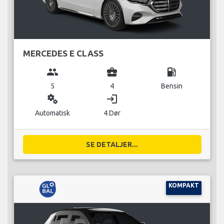
MERCEDES E CLASS
group
business_center
local_gas_station
5
4
Bensin
miscellaneous_services
login
Automatisk
4 Dør
SE DETALJER...
KOMPAKT