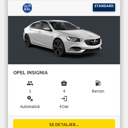
STANDARD
OPEL INSIGNIA
group
business_center
local_gas_station
5
4
Bensin
miscellaneous_services
login
Automatisk
4 Dør
SE DETALJER...