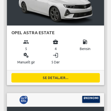
OPEL ASTRA ESTATE
group
business_center
local_gas_station
5
4
Bensin
miscellaneous_services
login
Manuelt gir
5 Dør
SE DETALJER...
ØKONOMI