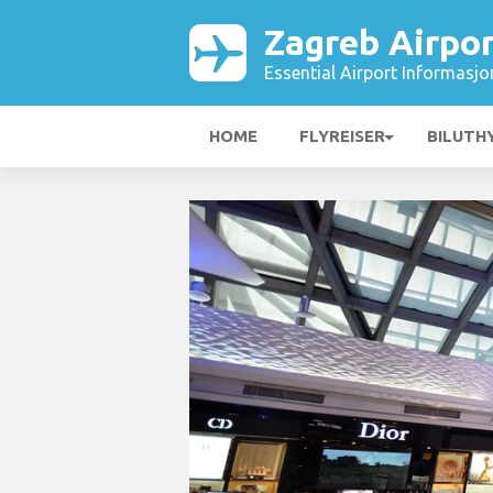
Zagreb Airpor
Essential Airport Informasjo
HOME
FLYREISER
BILUTH