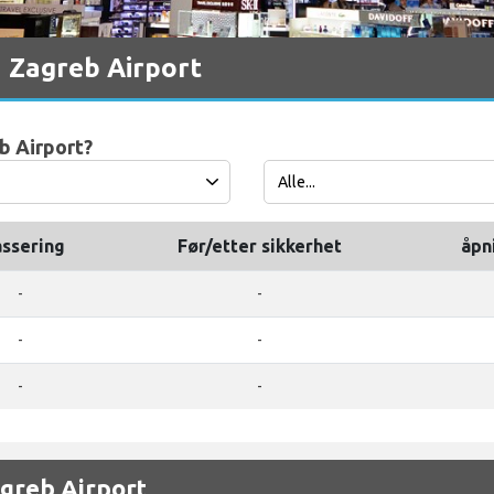
 Zagreb Airport
eb Airport?
assering
Før/etter sikkerhet
åpn
-
-
-
-
-
-
agreb Airport