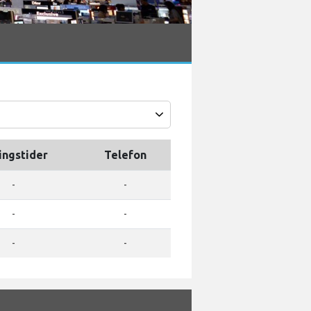
ingstider
Telefon
-
-
-
-
-
-