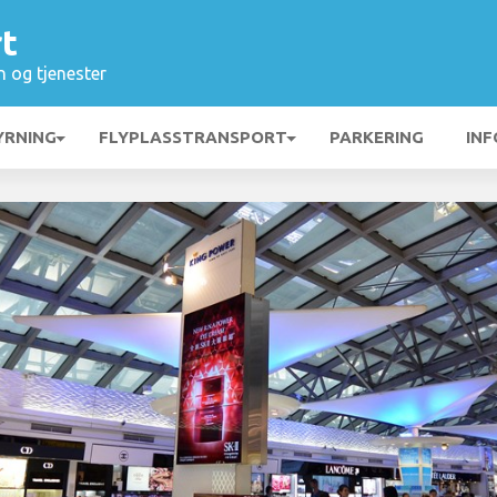
t
n og tjenester
YRNING
FLYPLASSTRANSPORT
PARKERING
INF