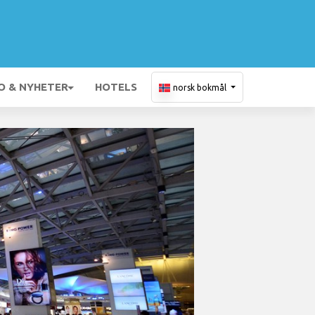
O & NYHETER
HOTELS
norsk bokmål