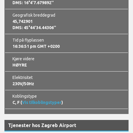
DMS: 16°4'7.679892''
Geografisk breddegrad
45,742901
DMS: 45°44'34.44306''
Tid på flyplassen
16:36:52 pm GMT +0200
Kjøre videre
HØYRE
Elektrisitet
230V/50Hz
Koblingstype
C, F (
Vis tilkoblingstyper
)
Tjenester hos Zagreb Airport