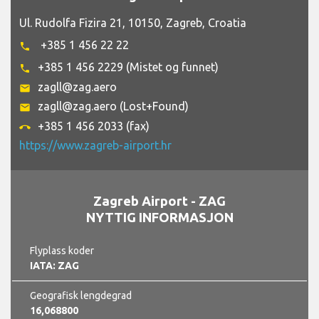
Ul. Rudolfa Fizira 21, 10150, Zagreb, Croatia
+385 1 456 22 22
phone
+385 1 456 2229 (Mistet og funnet)
phone
zagll@zag.aero
email
zagll@zag.aero (Lost+Found)
email
+385 1 456 2033 (fax)
call_end
https://www.zagreb-airport.hr
Zagreb Airport - ZAG
NYTTIG INFORMASJON
Flyplass koder
IATA: ZAG
Geografisk lengdegrad
16,068800