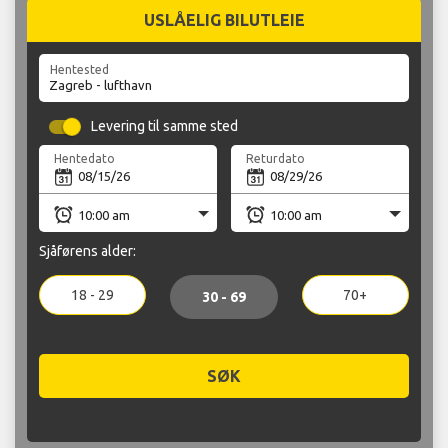
USLÅELIG BILUTLEIE
Hentested
Levering til samme sted
Hentedato
Returdato
Sjåførens alder:
18 - 29
70+
30 - 69
SØK