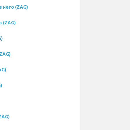
з него (ZAG)
о (ZAG)
G)
(ZAG)
AG)
)
ZAG)