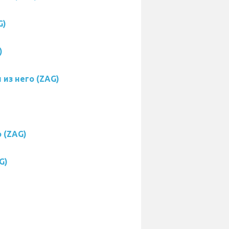
G)
)
 из него (ZAG)
 (ZAG)
G)