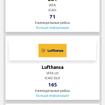
IATA:
ICAO:
71
Еженедельные рейсы
Больше информации
Lufthansa
IATA: LH
ICAO: DLH
165
Еженедельные рейсы
Больше информации