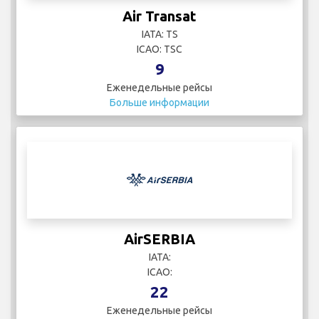
Air Transat
IATA: TS
ICAO: TSC
9
Еженедельные рейсы
Больше информации
AirSERBIA
IATA:
ICAO:
22
Еженедельные рейсы