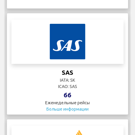
SAS
IATA: SK
ICAO: SAS
66
Еженедельные рейсы
Больше информации