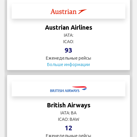
Austrian Airlines
IATA:
ICAO:
93
Еженедельные рейсы
Больше информации
British Airways
IATA: BA
ICAO: BAW
12
Еженедельные рейсы