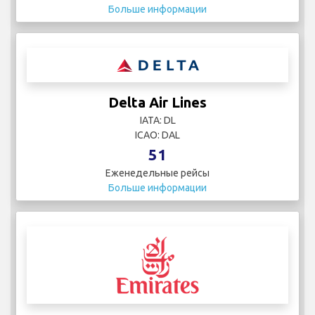
Больше информации
Delta Air Lines
IATA: DL
ICAO: DAL
51
Еженедельные рейсы
Больше информации