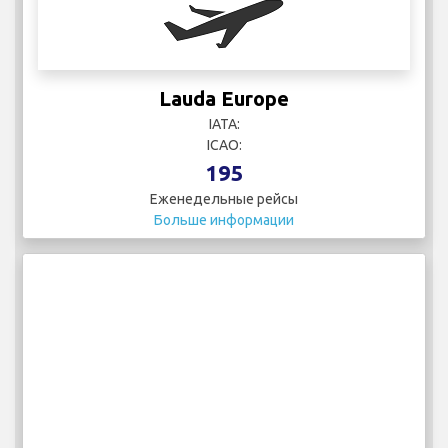
Lauda Europe
IATA:
ICAO:
195
Еженедельные рейсы
Больше информации