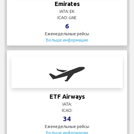
Emirates
IATA: EK
ICAO: UAE
6
Еженедельные рейсы
Больше информации
ETF Airways
IATA:
ICAO:
34
Еженедельные рейсы
Больше информации