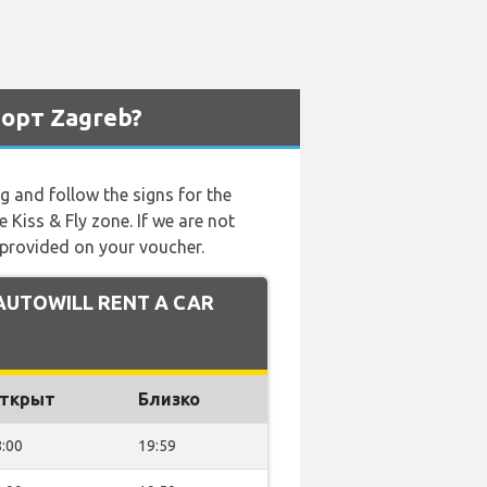
орт Zagreb?
ng and follow the signs for the
e Kiss & Fly zone. If we are not
 provided on your voucher.
 AUTOWILL RENT A CAR
ткрыт
Близко
:00
19:59