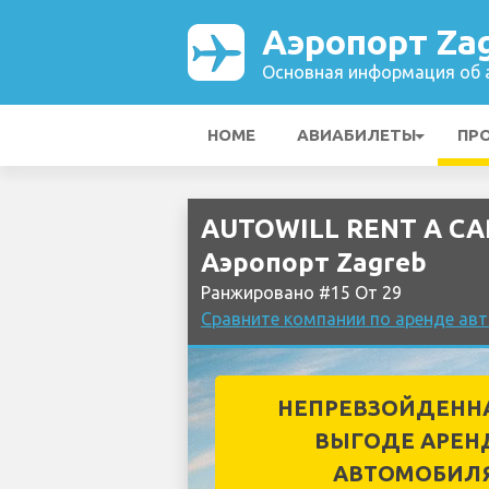
Аэропорт Za
Основная информация об а
HOME
АВИАБИЛЕТЫ
ПР
AUTOWILL RENT A CA
Аэропорт Zagreb
Ранжировано #15 От 29
Сравните компании по аренде ав
НЕПРЕВЗОЙДЕНН
ВЫГОДЕ АРЕН
АВТОМОБИЛ