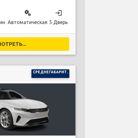
on
miscellaneous_services
login
ин
Автоматическая
5 Дверь
ОТРЕТЬ...
СРЕДНЕГАБАРИТ.