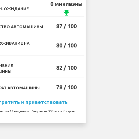
0 минивэны
Н. ОЖИДАНИЕ
emoji_events
87 / 100
СТВО АВТОМАШИНЫ
УЖИВАНИЕ НА
80 / 100
ЧЕНИЕ
82 / 100
ШИНЫ
78 / 100
РАТ АВТОМАШИНЫ
третить и приветствовать
но по 13 недавним обзорам из 303 всех обзоров.