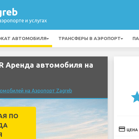
greb
эропорте и услугах
ОКАТ АВТОМОБИЛЯ
ТРАНСФЕРЫ В АЭРОПОРТ
ПА
R Аренда автомобиля на
томобилей на Аэропорт Zagreb
st
АЯ ПО
ДА
credit_card
ЦЕНА
Я