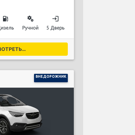
local_gas_station
miscellaneous_services
login
изель
Ручной
5 Дверь
ОТРЕТЬ...
ВНЕДОРОЖНИК