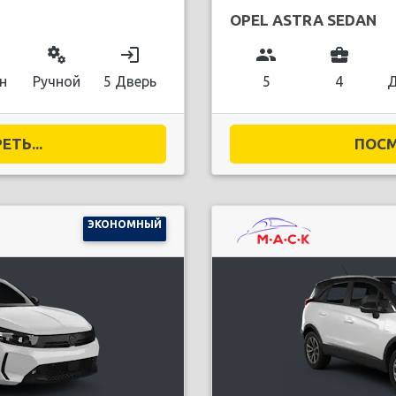
OPEL ASTRA SEDAN
miscellaneous_services
login
group
business_center
н
Ручной
5 Дверь
5
4
Д
ТЬ...
ПОСМ
ЭКОНОМНЫЙ