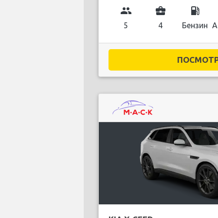
group
business_center
local_gas_station
5
4
Бензин
А
ПОСМОТРЕ