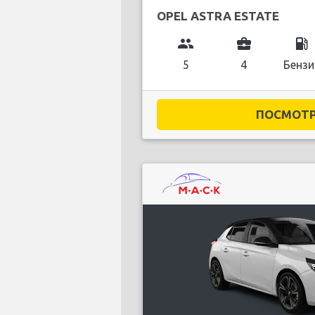
OPEL ASTRA ESTATE
group
business_center
local_gas_station
5
4
Бензи
ПОСМОТРЕ