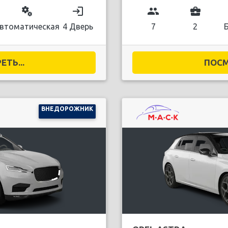
miscellaneous_services
login
group
business_center
втоматическая
4 Дверь
7
2
ТЬ...
ПОСМ
ВНЕДОРОЖНИК