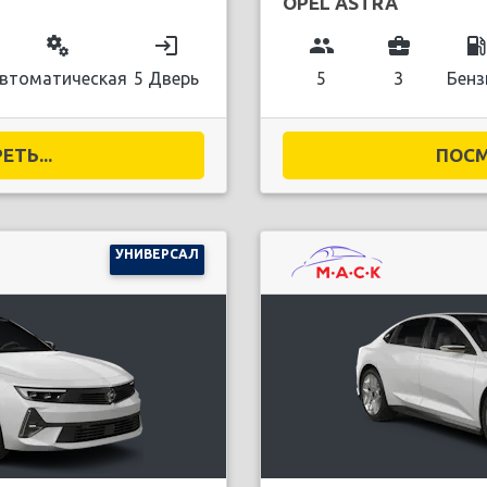
OPEL ASTRA
miscellaneous_services
login
group
business_center
local_gas_stati
втоматическая
5 Дверь
5
3
Бенз
ТЬ...
ПОСМ
УНИВЕРСАЛ