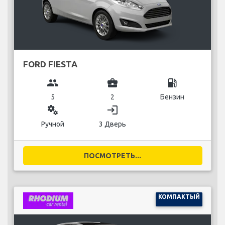
FORD FIESTA
group
business_center
local_gas_station
5
2
Бензин
miscellaneous_services
login
Ручной
3 Дверь
ПОСМОТРЕТЬ...
КОМПАКТЫЙ