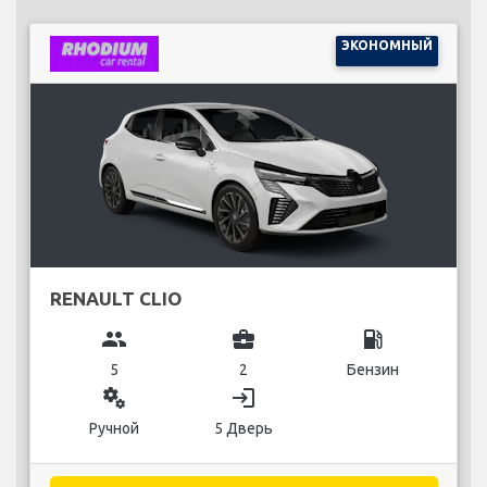
ЭКОНОМНЫЙ
RENAULT CLIO
group
business_center
local_gas_station
5
2
Бензин
miscellaneous_services
login
Ручной
5 Дверь