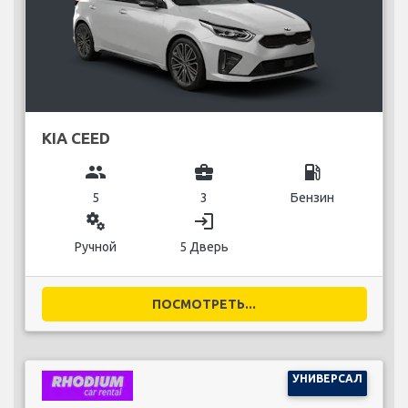
KIA CEED
group
business_center
local_gas_station
5
3
Бензин
miscellaneous_services
login
Ручной
5 Дверь
ПОСМОТРЕТЬ...
УНИВЕРСАЛ