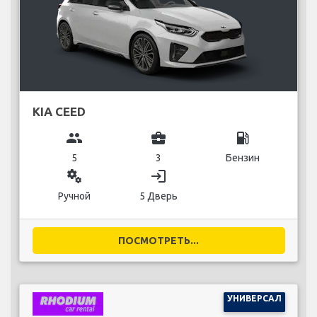
KIA CEED
group
business_center
local_gas_station
5
3
Бензин
miscellaneous_services
login
Ручной
5 Дверь
ПОСМОТРЕТЬ...
УНИВЕРСАЛ