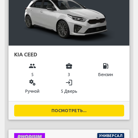
KIA CEED
group
business_center
local_gas_station
5
3
Бензин
miscellaneous_services
login
Ручной
5 Дверь
ПОСМОТРЕТЬ...
УНИВЕРСАЛ