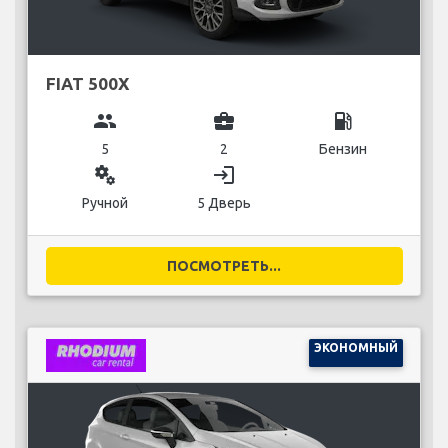
FIAT 500X
group
business_center
local_gas_station
5
2
Бензин
miscellaneous_services
login
Ручной
5 Дверь
ПОСМОТРЕТЬ...
ЭКОНОМНЫЙ