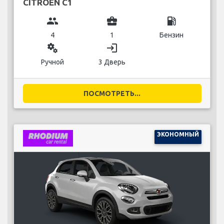
CITROEN C1
group
business_center
local_gas_station
4
1
Бензин
miscellaneous_services
login
Ручной
3 Дверь
ПОСМОТРЕТЬ...
ЭКОНОМНЫЙ