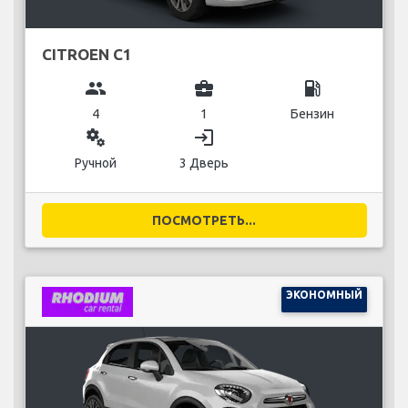
CITROEN C1
group
business_center
local_gas_station
4
1
Бензин
miscellaneous_services
login
Ручной
3 Дверь
ПОСМОТРЕТЬ...
ЭКОНОМНЫЙ