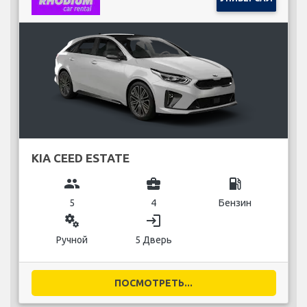
KIA CEED ESTATE
group
business_center
local_gas_station
5
4
Бензин
miscellaneous_services
login
Ручной
5 Дверь
ПОСМОТРЕТЬ...