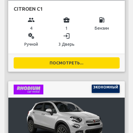
CITROEN C1
group
business_center
local_gas_station
4
1
Бензин
miscellaneous_services
login
Ручной
3 Дверь
ПОСМОТРЕТЬ...
ЭКОНОМНЫЙ