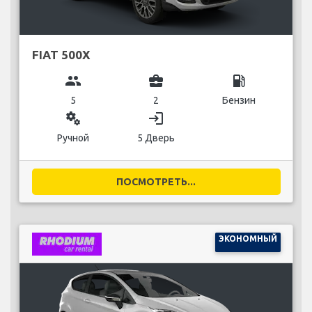
FIAT 500X
group
business_center
local_gas_station
5
2
Бензин
miscellaneous_services
login
Ручной
5 Дверь
ПОСМОТРЕТЬ...
ЭКОНОМНЫЙ