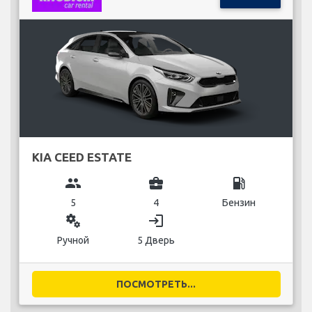
KIA CEED ESTATE
group
business_center
local_gas_station
5
4
Бензин
miscellaneous_services
login
Ручной
5 Дверь
ПОСМОТРЕТЬ...