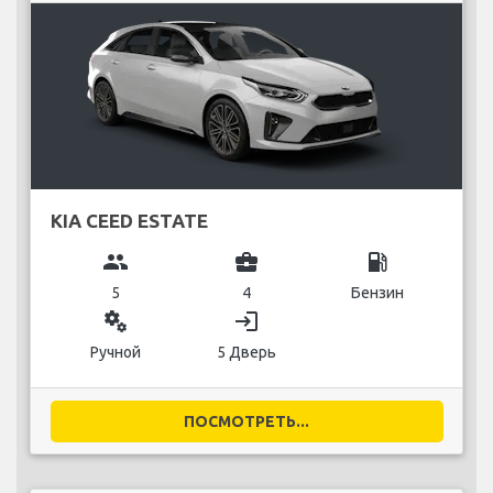
KIA CEED ESTATE
group
business_center
local_gas_station
5
4
Бензин
miscellaneous_services
login
Ручной
5 Дверь
ПОСМОТРЕТЬ...