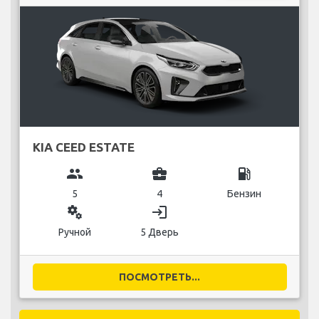
KIA CEED ESTATE
group
business_center
local_gas_station
5
4
Бензин
miscellaneous_services
login
Ручной
5 Дверь
ПОСМОТРЕТЬ...