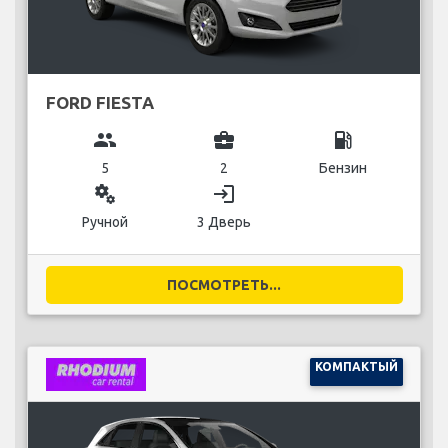
FORD FIESTA
group
business_center
local_gas_station
5
2
Бензин
miscellaneous_services
login
Ручной
3 Дверь
ПОСМОТРЕТЬ...
КОМПАКТЫЙ