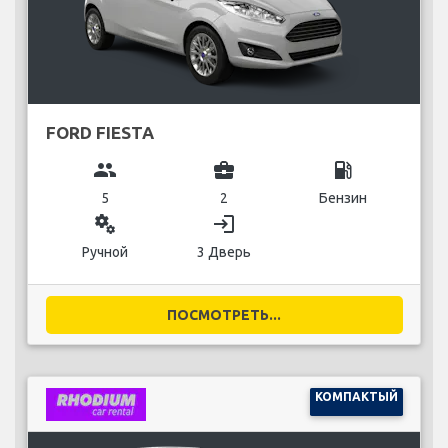
FORD FIESTA
group
business_center
local_gas_station
5
2
Бензин
miscellaneous_services
login
Ручной
3 Дверь
ПОСМОТРЕТЬ...
КОМПАКТЫЙ