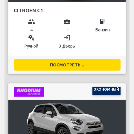
CITROEN C1
group
business_center
local_gas_station
4
1
Бензин
miscellaneous_services
login
Ручной
3 Дверь
ПОСМОТРЕТЬ...
ЭКОНОМНЫЙ