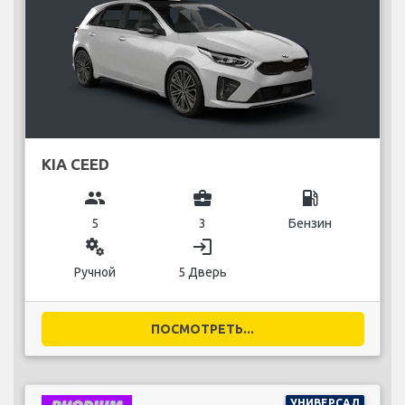
KIA CEED
group
business_center
local_gas_station
5
3
Бензин
miscellaneous_services
login
Ручной
5 Дверь
ПОСМОТРЕТЬ...
УНИВЕРСАЛ