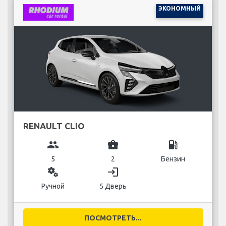
ЭКОНОМНЫЙ
RENAULT CLIO
group
business_center
local_gas_station
5
2
Бензин
miscellaneous_services
login
Ручной
5 Дверь
ПОСМОТРЕТЬ...