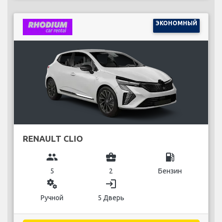
ЭКОНОМНЫЙ
RENAULT CLIO
group
business_center
local_gas_station
5
2
Бензин
miscellaneous_services
login
Ручной
5 Дверь