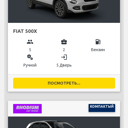
FIAT 500X
group
business_center
local_gas_station
5
2
Бензин
miscellaneous_services
login
Ручной
5 Дверь
ПОСМОТРЕТЬ...
КОМПАКТЫЙ