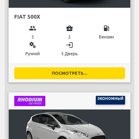
FIAT 500X
group
business_center
local_gas_station
5
2
Бензин
miscellaneous_services
login
Ручной
5 Дверь
ПОСМОТРЕТЬ...
ЭКОНОМНЫЙ