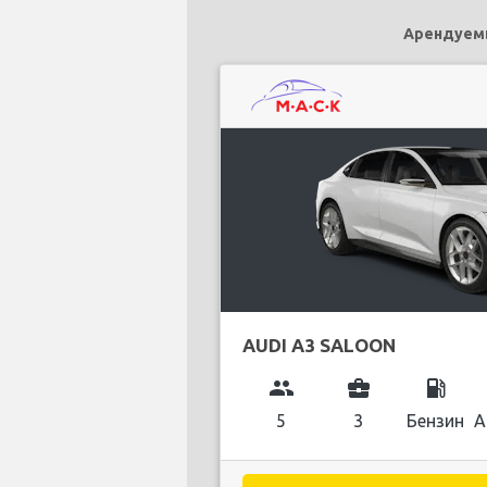
Арендуемы
AUDI A3 SALOON
group
business_center
local_gas_station
5
3
Бензин
А