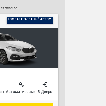
 являются:
КОМПАКТ. ЭЛИТНЫЙ АВТОМ.
on
miscellaneous_services
login
ин
Автоматическая
5 Дверь