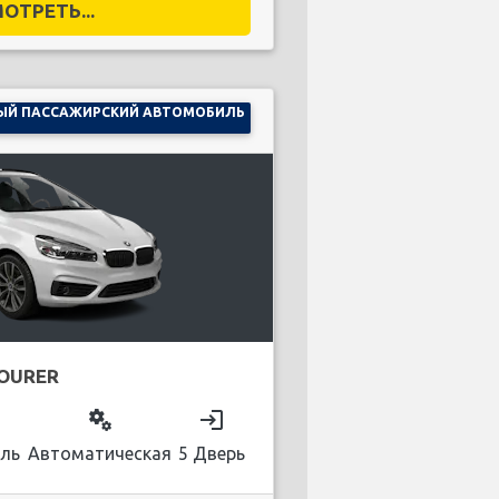
ОТРЕТЬ...
ЫЙ ПАССАЖИРСКИЙ АВТОМОБИЛЬ
TOURER
on
miscellaneous_services
login
ль
Автоматическая
5 Дверь