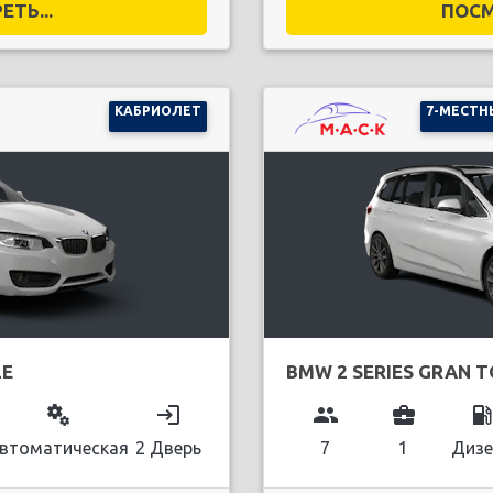
ТЬ...
ПОСМ
КАБРИОЛЕТ
7-МЕСТН
LE
BMW 2 SERIES GRAN 
miscellaneous_services
login
group
business_center
local_gas_stati
втоматическая
2 Дверь
7
1
Дизе