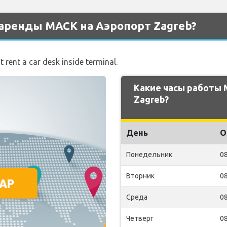
аренды MACK на Аэропорт Zagreb?
 rent a car desk inside terminal.
Какие часы работы
Zagreb?
День
О
Понедельник
08
Вторник
08
Среда
08
Четверг
08