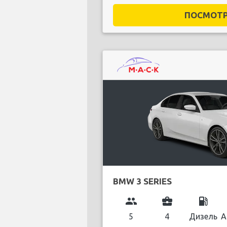
ПОСМОТРЕ
BMW 3 SERIES
group
business_center
local_gas_station
5
4
Дизель
А