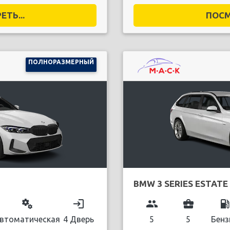
ТЬ...
ПОСМ
ПОЛНОРАЗМЕРНЫЙ
BMW 3 SERIES ESTATE
miscellaneous_services
login
group
business_center
local_gas_stati
втоматическая
4 Дверь
5
5
Бенз