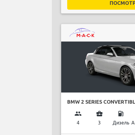
ПОСМОТРЕ
BMW 2 SERIES CONVERTIB
group
business_center
local_gas_station
4
3
Дизель
А