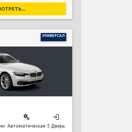
ОТРЕТЬ...
УНИВЕРСАЛ
on
miscellaneous_services
login
ин
Автоматическая
5 Дверь