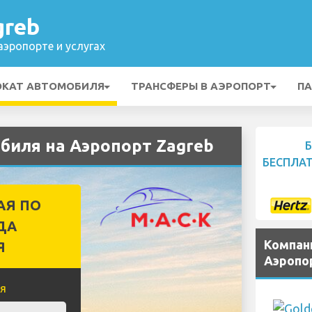
greb
эропорте и услугах
ОКАТ АВТОМОБИЛЯ
ТРАНСФЕРЫ В АЭРОПОРТ
ПА
биля на Аэропорт Zagreb
БЕСПЛА
АЯ ПО
ДА
Компан
Я
Аэропо
я