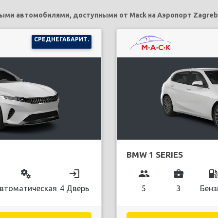
ми автомобилями, доступными от Mack на Аэропорт Zagreb
СРЕДНЕГАБАРИТ.
BMW 1 SERIES
miscellaneous_services
login
group
business_center
local_gas_stati
втоматическая
4 Дверь
5
3
Бенз