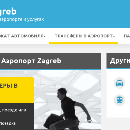
greb
эропорте и услугах
ОКАТ АВТОМОБИЛЯ
ТРАНСФЕРЫ В АЭРОПОРТ
ПА
Други
 Аэропорт Zagreb
local_taxi
ЕРЫ В
train
, поезде или
 поездка