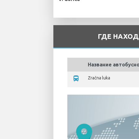
ГДЕ НАХОД
Название автобусн
directions_bus
Zračna luka