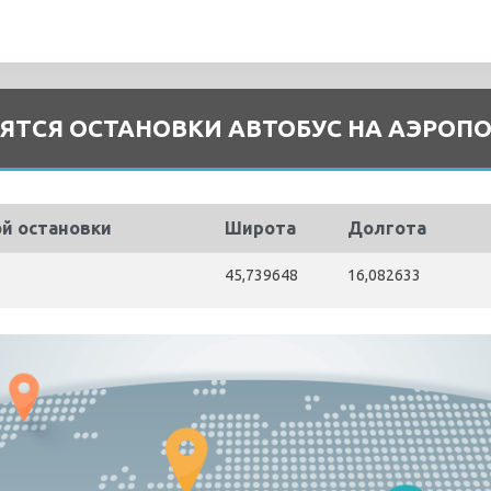
ЯТСЯ ОСТАНОВКИ АВТОБУС НА АЭРОПО
ой остановки
Широта
Долгота
45,739648
16,082633