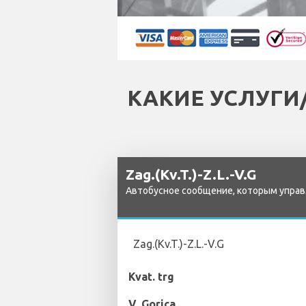
КАКИЕ УСЛУГИ
Zag.(Kv.T.)-Z.L.-V.G
Автобусное сообщение, которым управляе
Zag.(Kv.T.)-Z.L.-V.G
Kvat. trg
V. Gorica