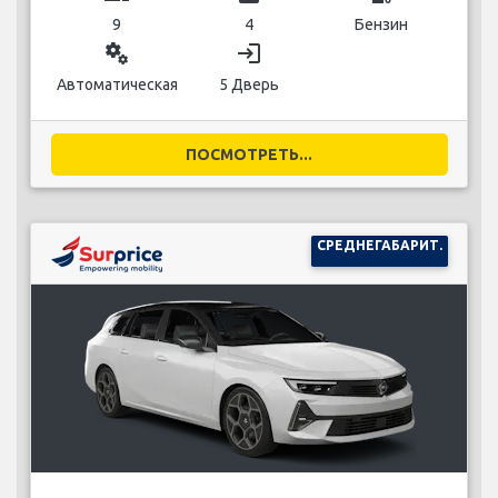
9
4
Бензин
miscellaneous_services
login
Автоматическая
5 Дверь
ПОСМОТРЕТЬ...
СРЕДНЕГАБАРИТ.