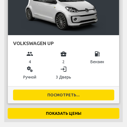
VOLKSWAGEN UP
group
business_center
local_gas_station
4
2
Бензин
miscellaneous_services
login
Ручной
3 Дверь
ПОСМОТРЕТЬ...
ПОКАЗАТЬ ЦЕНЫ