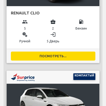
RENAULT CLIO
group
business_center
local_gas_station
5
2
Бензин
miscellaneous_services
login
Ручной
5 Дверь
ПОСМОТРЕТЬ...
КОМПАКТЫЙ