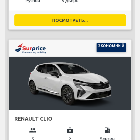
Ручной
5 Дверь
ПОСМОТРЕТЬ...
ЭКОНОМНЫЙ
RENAULT CLIO
group
business_center
local_gas_station
5
2
Бензин