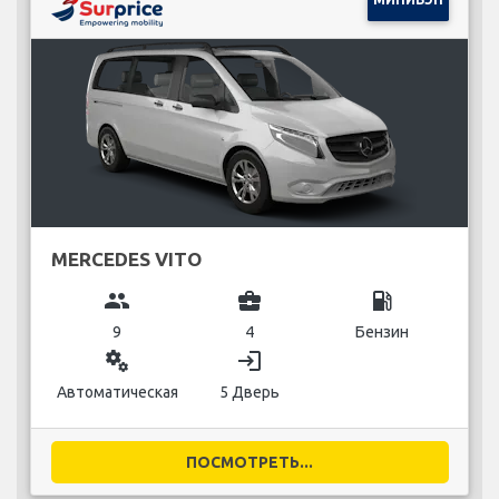
MERCEDES VITO
group
business_center
local_gas_station
9
4
Бензин
miscellaneous_services
login
Автоматическая
5 Дверь
ПОСМОТРЕТЬ...