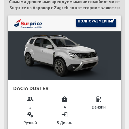
Самыми дешевыми арендуемыми автомобилями от
Surprice на Аэропорт Zagreb по категории являются:
ПОЛНОРАЗМЕРНЫЙ
DACIA DUSTER
group
business_center
local_gas_station
5
4
Бензин
miscellaneous_services
login
Ручной
5 Дверь