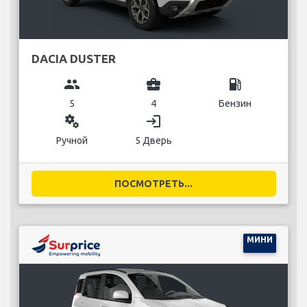
DACIA DUSTER
group
business_center
local_gas_station
5
4
Бензин
miscellaneous_services
login
Ручной
5 Дверь
ПОСМОТРЕТЬ...
МИНИ