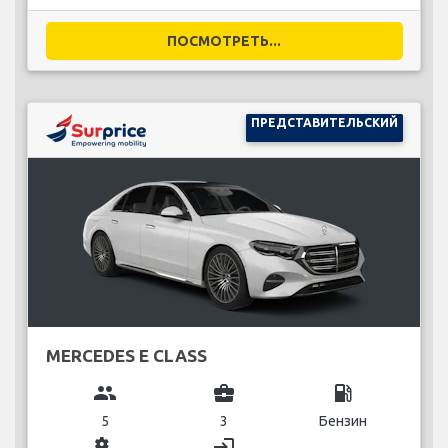
ПОСМОТРЕТЬ...
ПРЕДСТАВИТЕЛЬСКИЙ
MERCEDES E CLASS
group
business_center
local_gas_station
5
3
Бензин
miscellaneous_services
login