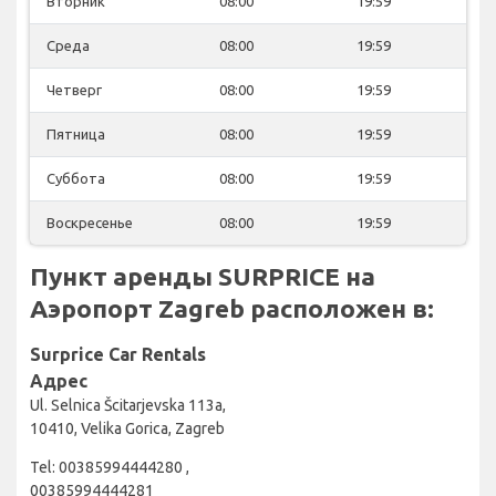
Вторник
08:00
19:59
Среда
08:00
19:59
Четверг
08:00
19:59
Пятница
08:00
19:59
Суббота
08:00
19:59
Воскресенье
08:00
19:59
Пункт аренды SURPRICE на
Аэропорт Zagreb расположен в:
Surprice Car Rentals
Адрес
Ul. Selnica Šcitarjevska 113a,
10410, Velika Gorica, Zagreb
Tel: 00385994444280 ,
00385994444281