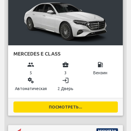
MERCEDES E CLASS
group
business_center
local_gas_station
5
3
Бензин
miscellaneous_services
login
Автоматическая
2 Дверь
ПОСМОТРЕТЬ...
МИНИВЭН