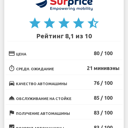
star
star
star
star
star_half
Рейтинг 8,1 из 10
credit_card
80 / 100
ЦЕНА
timer
21 минивэны
СРЕДН. ОЖИДАНИЕ
directions_car
76 / 100
КАЧЕСТВО АВТОМАШИНЫ
room_service
85 / 100
ОБСЛУЖИВАНИЕ НА СТОЙКЕ
flag
83 / 100
ПОЛУЧЕНИЕ АВТОМАШИНЫ
beenhere
83 / 100