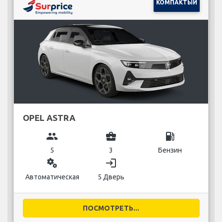
КОМПАКТЫЙ
OPEL ASTRA
group
business_center
local_gas_station
5
3
Бензин
miscellaneous_services
login
Автоматическая
5 Дверь
ПОСМОТРЕТЬ...