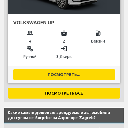
VOLKSWAGEN UP
group
business_center
local_gas_station
4
2
Бензин
miscellaneous_services
login
Ручной
3 Дверь
ПОСМОТРЕТЬ...
ПОСМОТРЕТЬ ВСЕ
Какие самые дешевые арендуемые автомобили
доступны от Surprice на Аэропорт Zagreb?