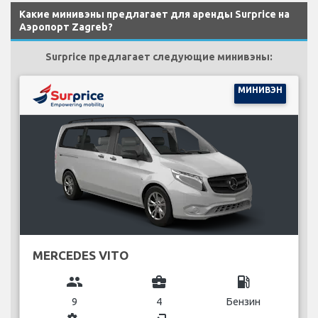
Какие минивэны предлагает для аренды Surprice на
Аэропорт Zagreb?
Surprice предлагает следующие минивэны:
МИНИВЭН
MERCEDES VITO
group
business_center
local_gas_station
9
4
Бензин