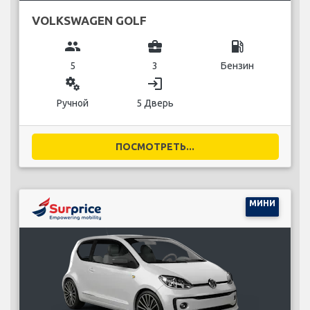
VOLKSWAGEN GOLF
group
business_center
local_gas_station
5
3
Бензин
miscellaneous_services
login
Ручной
5 Дверь
ПОСМОТРЕТЬ...
МИНИ