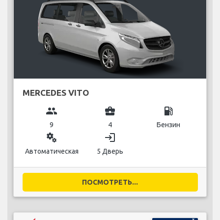
MERCEDES VITO
group
business_center
local_gas_station
9
4
Бензин
miscellaneous_services
login
Автоматическая
5 Дверь
ПОСМОТРЕТЬ...