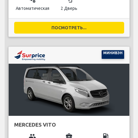
Автоматическая
2 Дверь
ПОСМОТРЕТЬ...
МИНИВЭН
MERCEDES VITO
group
business_center
local_gas_station