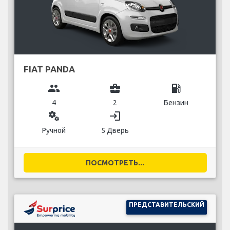
FIAT PANDA
group
business_center
local_gas_station
4
2
Бензин
miscellaneous_services
login
Ручной
5 Дверь
ПОСМОТРЕТЬ...
ПРЕДСТАВИТЕЛЬСКИЙ