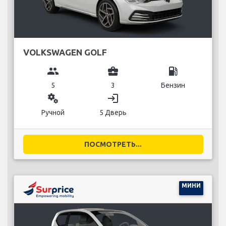
VOLKSWAGEN GOLF
group
business_center
local_gas_station
5
3
Бензин
miscellaneous_services
login
Ручной
5 Дверь
ПОСМОТРЕТЬ...
МИНИ