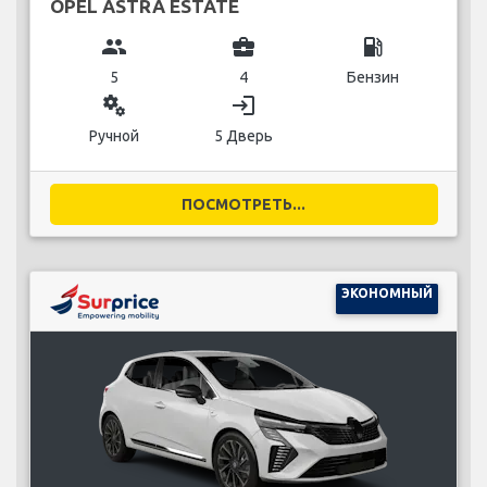
OPEL ASTRA ESTATE
group
business_center
local_gas_station
5
4
Бензин
miscellaneous_services
login
Ручной
5 Дверь
ПОСМОТРЕТЬ...
ЭКОНОМНЫЙ