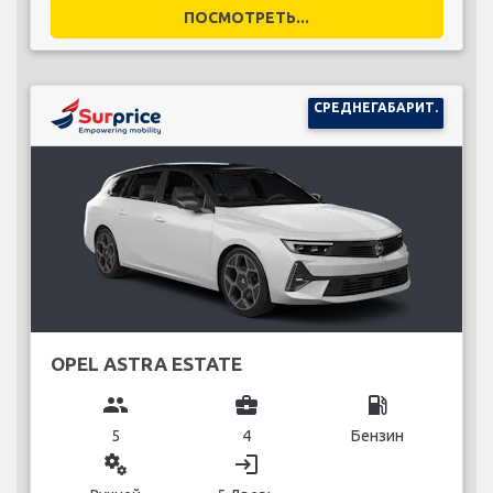
ПОСМОТРЕТЬ...
СРЕДНЕГАБАРИТ.
OPEL ASTRA ESTATE
group
business_center
local_gas_station
5
4
Бензин
miscellaneous_services
login