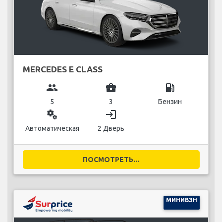
MERCEDES E CLASS
group
business_center
local_gas_station
5
3
Бензин
miscellaneous_services
login
Автоматическая
2 Дверь
ПОСМОТРЕТЬ...
МИНИВЭН