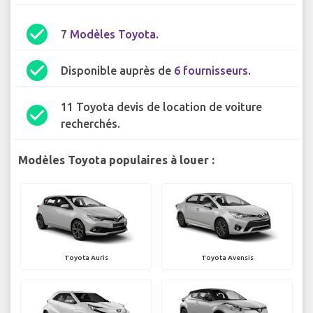
check_circle
7
Modèles Toyota
.
check_circle
Disponible auprès de
6 fournisseurs
.
11 Toyota devis de location de voiture
check_circle
recherchés.
Modèles Toyota populaires à louer :
Toyota Auris
Toyota Avensis