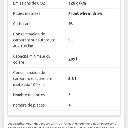
Emissions de CO2
128 g/km
Roues motrices
Front wheel drive
Carburant
95
Consommation de
carburant sur autoroute
5 l
aux 100 km
Capacité minimale du
209 l
coffre
Consommation de
carburant en conduite
5.5 l
mixte aux 100 km
Nombre de portes
3
nombre de places
4
Les spécifications indiquées sont à titre informatif uniquement, nous ne pouvons
pas garantir le modèle et les spécifications exacts du véhicule Toyota Yaris que vous