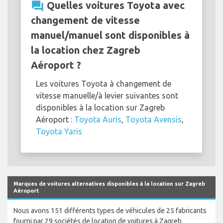
question_answer
Quelles voitures Toyota avec
changement de vitesse
manuel/manuel sont disponibles à
la location chez Zagreb
Aéroport ?
Les voitures Toyota à changement de
vitesse manuelle/à levier suivantes sont
disponibles à la location sur Zagreb
Aéroport :
Toyota Auris
,
Toyota Avensis
,
Toyota Yaris
Marques de voitures alternatives disponibles à la location sur Zagreb
Aéroport
Nous avons 151 différents types de véhicules de 25 fabricants
fourni par 29 sociétés de location de voitures à Zagreb