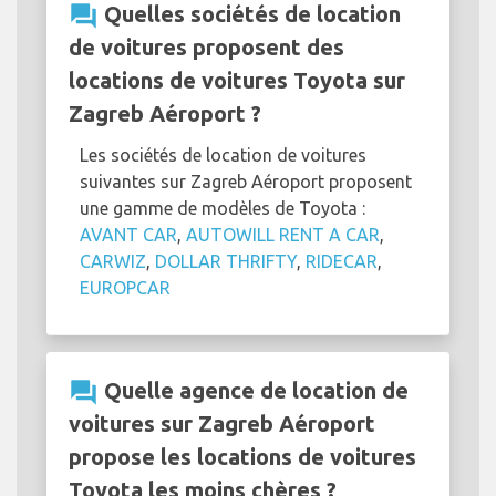
question_answer
Quelles sociétés de location
de voitures proposent des
locations de voitures Toyota sur
Zagreb Aéroport ?
Les sociétés de location de voitures
suivantes sur Zagreb Aéroport proposent
une gamme de modèles de Toyota :
AVANT CAR
,
AUTOWILL RENT A CAR
,
CARWIZ
,
DOLLAR THRIFTY
,
RIDECAR
,
EUROPCAR
question_answer
Quelle agence de location de
voitures sur Zagreb Aéroport
propose les locations de voitures
Toyota les moins chères ?