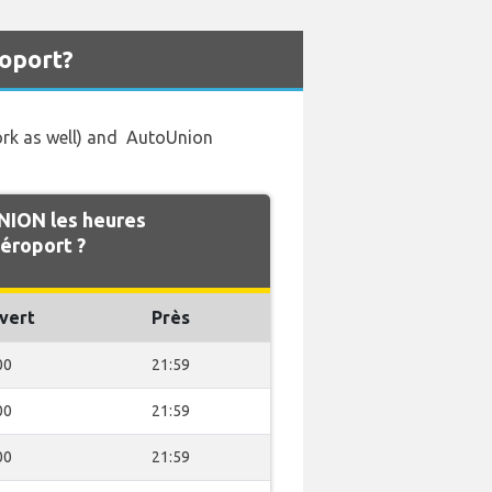
roport?
ork as well) and AutoUnion
NION les heures
éroport ?
vert
Près
00
21:59
00
21:59
00
21:59