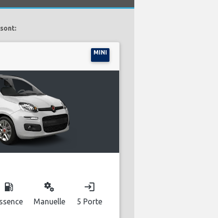
sont:
MINI
local_gas_station
miscellaneous_services
login
ssence
Manuelle
5 Porte