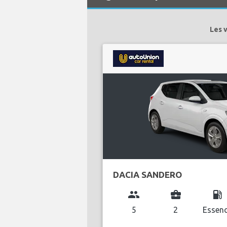
Les 
DACIA SANDERO
group
business_center
local_gas_station
5
2
Essen