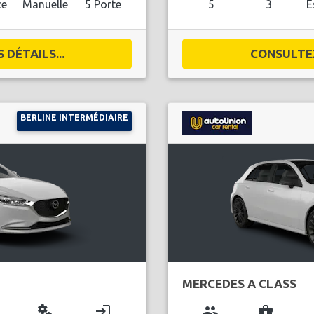
ce
Manuelle
5 Porte
5
3
E
DÉTAILS...
CONSULTEZ
BERLINE INTERMÉDIAIRE
MERCEDES A CLASS
miscellaneous_services
login
group
business_center
l