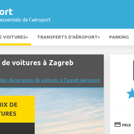
ort
essentiels de l’aéroport
E VOITURES
TRANSFERTS D'AÉROPORT
PARKING
de voitures à Zagreb
tés de location de voitures à Zagreb Aéroport
st
RIX DE
TURES
credit_card
PRIX