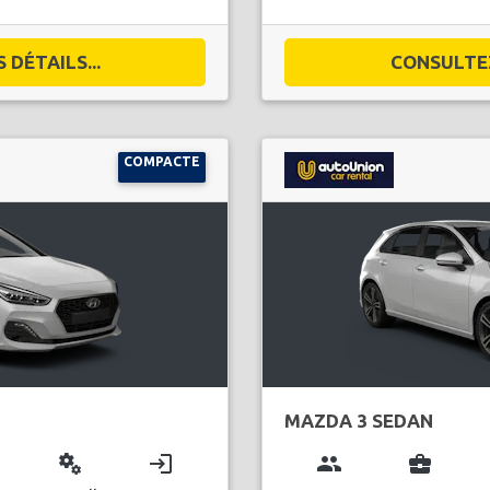
DÉTAILS...
CONSULTEZ
COMPACTE
MAZDA 3 SEDAN
miscellaneous_services
login
group
business_center