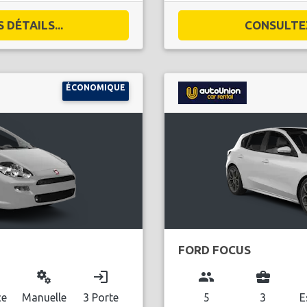
DÉTAILS...
CONSULTEZ
ÉCONOMIQUE
FORD FOCUS
miscellaneous_services
login
group
business_center
ce
Manuelle
3 Porte
5
3
E