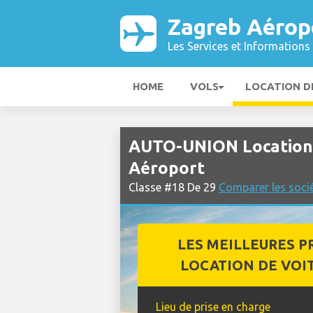
Zagreb Aérop
Les Services et Informations 
HOME
VOLS
LOCATION D
AUTO-UNION Location 
Aéroport
Classe #18 De 29
Comparer les socié
LES MEILLEURES P
LOCATION DE VOI
Lieu de prise en charge