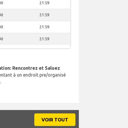
00
21:59
00
21:59
00
21:59
00
21:59
ation: Rencontrez et Saluez
ntant à un endroit pre/organisé
.
VOIR TOUT