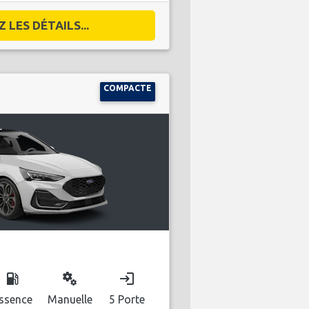
 LES DÉTAILS...
COMPACTE
local_gas_station
miscellaneous_services
login
ssence
Manuelle
5 Porte