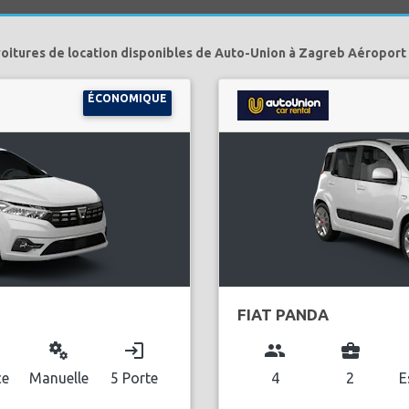
voitures de location disponibles de Auto-Union à Zagreb Aéroport 
ÉCONOMIQUE
FIAT PANDA
miscellaneous_services
login
group
business_center
ce
Manuelle
5 Porte
4
2
E