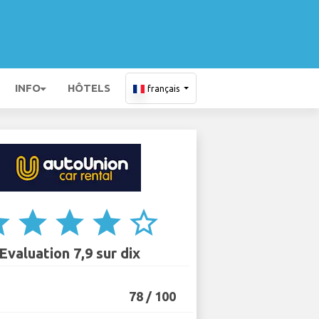
INFO
HÔTELS
français
ar
star
star
star
star_border
Evaluation 7,9 sur dix
78 / 100