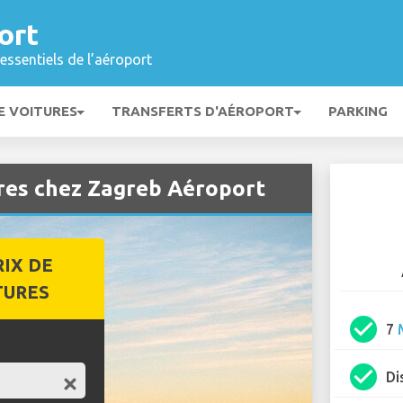
ort
essentiels de l’aéroport
E VOITURES
TRANSFERTS D'AÉROPORT
PARKING
ures chez Zagreb Aéroport
RIX DE
TURES
check_circle
7
check_circle
Di