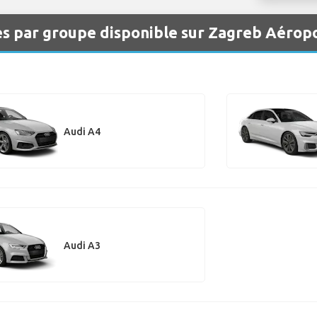
es par groupe disponible sur Zagreb Aérop
Audi A4
Audi A3