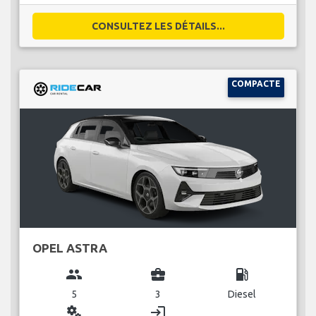
CONSULTEZ LES DÉTAILS...
COMPACTE
OPEL ASTRA
group
business_center
local_gas_station
5
3
Diesel
miscellaneous_services
login