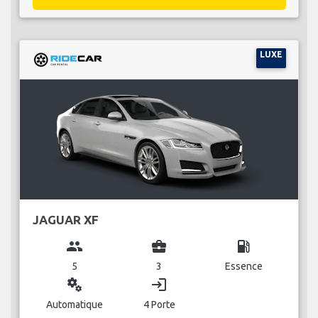
LUXE
JAGUAR XF
group
business_center
local_gas_station
5
3
Essence
miscellaneous_services
login
Automatique
4 Porte