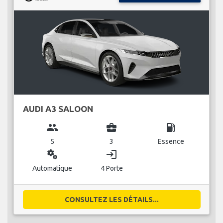
AUDI A3 SALOON
group
business_center
local_gas_station
5
3
Essence
miscellaneous_services
login
Automatique
4 Porte
CONSULTEZ LES DÉTAILS...