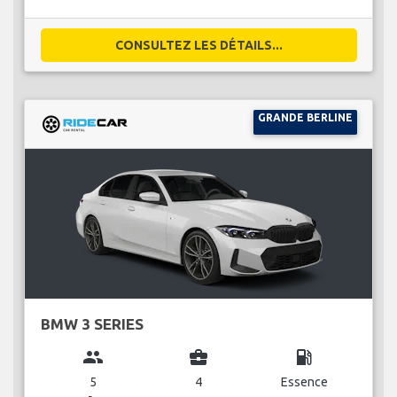
CONSULTEZ LES DÉTAILS...
GRANDE BERLINE
BMW 3 SERIES
group
business_center
local_gas_station
5
4
Essence