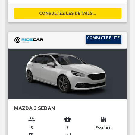
CONSULTEZ LES DÉTAILS...
COMPACTE ÉLITE
MAZDA 3 SEDAN
group
business_center
local_gas_station
5
3
Essence