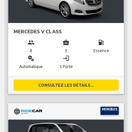
MERCEDES V CLASS
group
business_center
local_gas_station
8
3
Essence
miscellaneous_services
login
Automatique
5 Porte
CONSULTEZ LES DÉTAILS...
MINIBUS