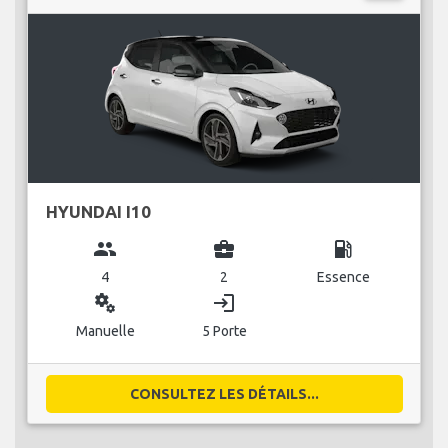
HYUNDAI I10
group
business_center
local_gas_station
4
2
Essence
miscellaneous_services
login
Manuelle
5 Porte
CONSULTEZ LES DÉTAILS...