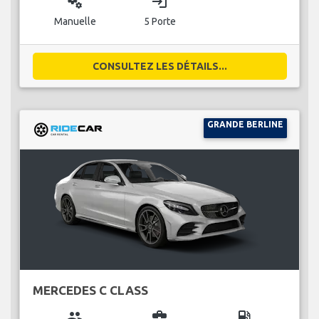
miscellaneous_services
login
Manuelle
5 Porte
CONSULTEZ LES DÉTAILS...
GRANDE BERLINE
MERCEDES C CLASS
group
business_center
local_gas_station