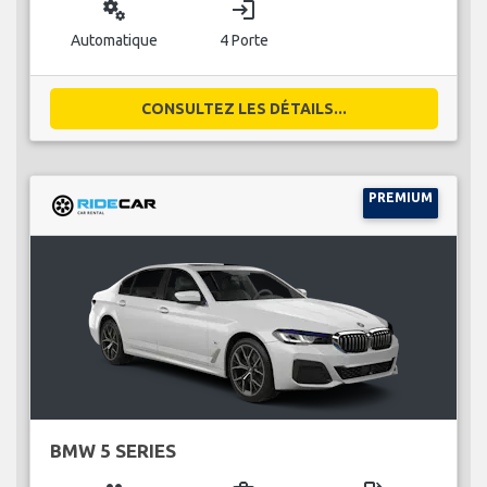
miscellaneous_services
login
Automatique
4 Porte
CONSULTEZ LES DÉTAILS...
PREMIUM
BMW 5 SERIES