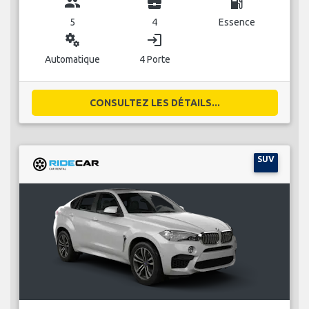
group
business_center
local_gas_station
5
4
Essence
miscellaneous_services
login
Automatique
4 Porte
CONSULTEZ LES DÉTAILS...
SUV