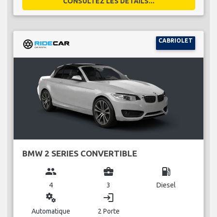
CONSULTEZ LES DÉTAILS...
CABRIOLET
BMW 2 SERIES CONVERTIBLE
group
business_center
local_gas_station
4
3
Diesel
miscellaneous_services
login
Automatique
2 Porte