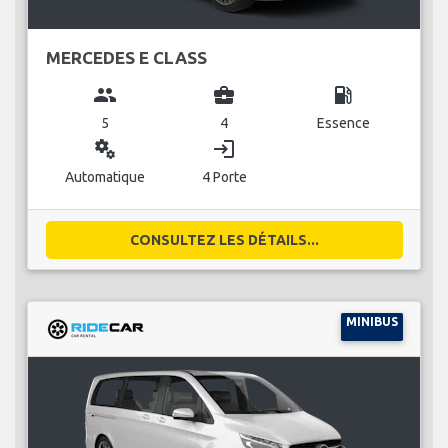
MERCEDES E CLASS
group
business_center
local_gas_station
5
4
Essence
miscellaneous_services
login
Automatique
4 Porte
CONSULTEZ LES DÉTAILS...
MINIBUS