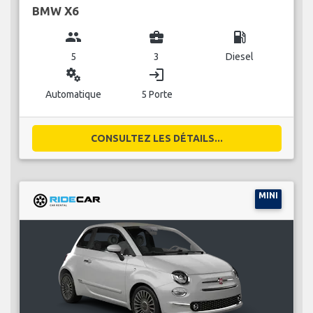
BMW X6
group
business_center
local_gas_station
5
3
Diesel
miscellaneous_services
login
Automatique
5 Porte
CONSULTEZ LES DÉTAILS...
MINI