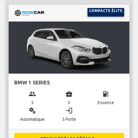
COMPACTE ÉLITE
BMW 1 SERIES
group
business_center
local_gas_station
5
3
Essence
miscellaneous_services
login
Automatique
5 Porte