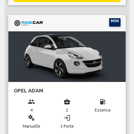
MINI
OPEL ADAM
group
business_center
local_gas_station
4
2
Essence
miscellaneous_services
login
Manuelle
3 Porte