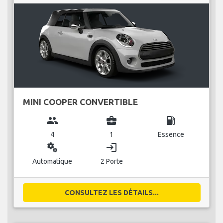
MINI COOPER CONVERTIBLE
group
business_center
local_gas_station
4
1
Essence
miscellaneous_services
login
Automatique
2 Porte
CONSULTEZ LES DÉTAILS...