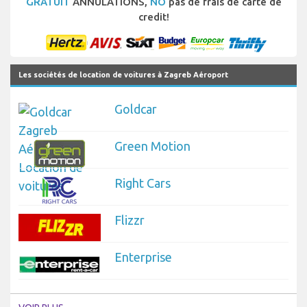
GRATUIT
ANNULATIONS,
NO
pas de frais de carte de
credit!
Les sociétés de location de voitures à Zagreb Aéroport
Goldcar
Green Motion
Right Cars
Flizzr
Enterprise