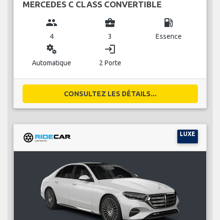
MERCEDES C CLASS CONVERTIBLE
group
business_center
local_gas_station
4
3
Essence
miscellaneous_services
login
Automatique
2 Porte
CONSULTEZ LES DÉTAILS...
LUXE