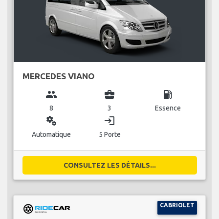
MERCEDES VIANO
group
business_center
local_gas_station
8
3
Essence
miscellaneous_services
login
Automatique
5 Porte
CONSULTEZ LES DÉTAILS...
CABRIOLET