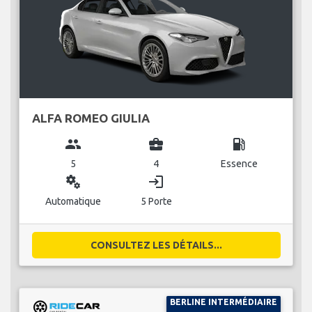
ALFA ROMEO GIULIA
group
business_center
local_gas_station
5
4
Essence
miscellaneous_services
login
Automatique
5 Porte
CONSULTEZ LES DÉTAILS...
BERLINE INTERMÉDIAIRE