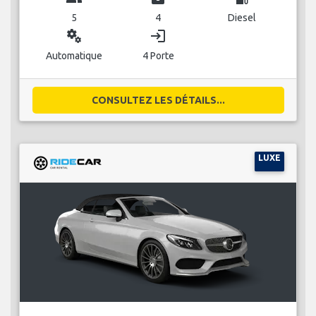
5
4
Diesel
miscellaneous_services
login
Automatique
4 Porte
CONSULTEZ LES DÉTAILS...
LUXE