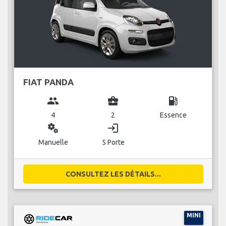
FIAT PANDA
group
business_center
local_gas_station
4
2
Essence
miscellaneous_services
login
Manuelle
5 Porte
CONSULTEZ LES DÉTAILS...
MINI