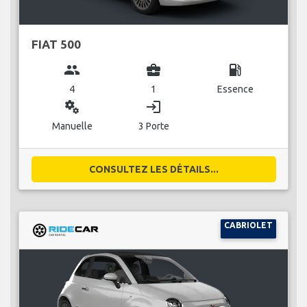
FIAT 500
group
business_center
local_gas_station
4
1
Essence
miscellaneous_services
login
Manuelle
3 Porte
CONSULTEZ LES DÉTAILS...
CABRIOLET