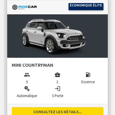
ÉCONOMIQUE ÉLITE
MINI COUNTRYMAN
group
business_center
local_gas_station
5
2
Essence
miscellaneous_services
login
Automatique
5 Porte
CONSULTEZ LES DÉTAILS...