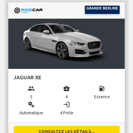
GRANDE BERLINE
JAGUAR XE
group
business_center
local_gas_station
5
4
Essence
miscellaneous_services
login
Automatique
4 Porte
CONSULTEZ LES DÉTAILS...