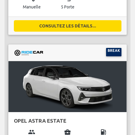
Manuelle
5 Porte
CONSULTEZ LES DÉTAILS...
BREAK
OPEL ASTRA ESTATE
group
business_center
local_gas_station