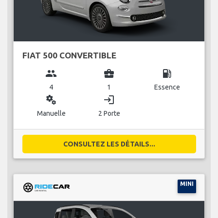
FIAT 500 CONVERTIBLE
group
business_center
local_gas_station
4
1
Essence
miscellaneous_services
login
Manuelle
2 Porte
CONSULTEZ LES DÉTAILS...
MINI