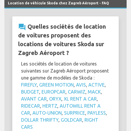
Location de véhicule Skoda chez Zagreb Aéroport - FAQ
question_answer
Quelles sociétés de location
de voitures proposent des
locations de voitures Skoda sur
Zagreb Aéroport ?
Les sociétés de location de voitures
suivantes sur Zagreb Aéroport proposent
une gamme de modèles de Skoda :
FIREFLY
,
GREEN MOTION
,
AVIS
,
ACTIVE
,
BUDGET
,
EUROPCAR
,
CARWIZ
,
MACK
,
AVANT CAR
,
ORYX
,
XL RENT A CAR
,
RIDECAR
,
HERTZ
,
AUTOWILL RENT A
CAR
,
AUTO-UNION
,
SURPRICE
,
PAYLESS
,
DOLLAR THRIFTY
,
GOLDCAR
,
RIGHT
CARS