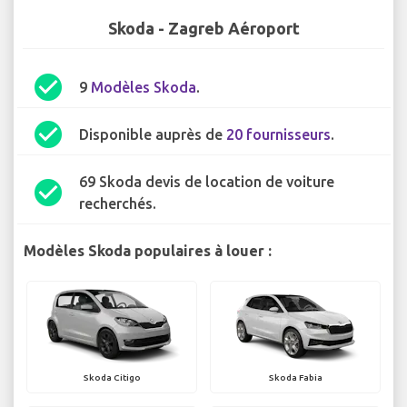
Skoda - Zagreb Aéroport
check_circle
9
Modèles Skoda
.
check_circle
Disponible auprès de
20 fournisseurs
.
69 Skoda devis de location de voiture
check_circle
recherchés.
Modèles Skoda populaires à louer :
Skoda Citigo
Skoda Fabia