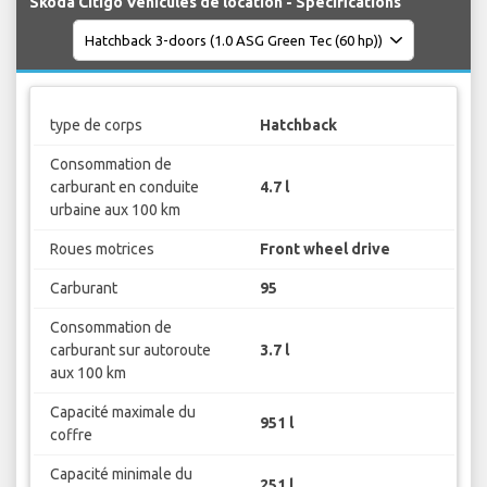
Skoda Citigo Véhicules de location - Spécifications
type de corps
Hatchback
Consommation de
carburant en conduite
4.7 l
urbaine aux 100 km
Roues motrices
Front wheel drive
Carburant
95
Consommation de
carburant sur autoroute
3.7 l
aux 100 km
Capacité maximale du
951 l
coffre
Capacité minimale du
251 l