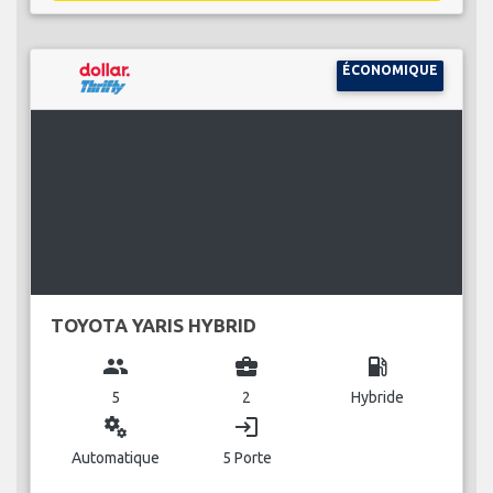
ÉCONOMIQUE
TOYOTA YARIS HYBRID
group
business_center
local_gas_station
5
2
Hybride
miscellaneous_services
login
Automatique
5 Porte