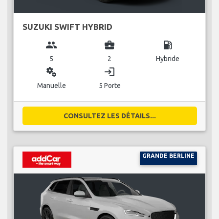
SUZUKI SWIFT HYBRID
group
business_center
local_gas_station
5
2
Hybride
miscellaneous_services
login
Manuelle
5 Porte
CONSULTEZ LES DÉTAILS...
GRANDE BERLINE