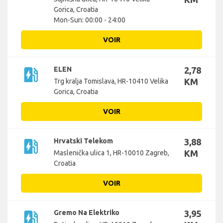
Gorica, Croatia
Mon-Sun: 00:00 - 24:00
VOIR
ev_station
ELEN
2,78
KM
Trg kralja Tomislava, HR-10410 Velika
Gorica, Croatia
VOIR
ev_station
Hrvatski Telekom
3,88
KM
Maslenička ulica 1, HR-10010 Zagreb,
Croatia
VOIR
ev_station
Gremo Na Elektriko
3,95