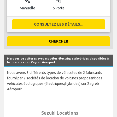
miscellaneous_services
login
Manuelle
5 Porte
CONSULTEZ LES DÉTAILS...
CHERCHER
Marques de voitures avec modèles électriques/hybrides disponibles à
la location chez Zagreb Aéroport
Nous avons 3 différents types de véhicules de 2 fabricants
fourni par 2 sociétés de location de voitures proposant des
véhicules écologiques (électriques/hybrides) sur Zagreb
Aéroport.
Suzuki Locations