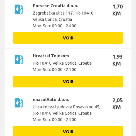
ev_station
Porsche Croatia d.o.o.
1,70
KM
Zagrebačka ulica 117, HR-10410
Velika Gorica, Croatia
Mon-Sun: 00:00 - 24:00
VOIR
ev_station
Hrvatski Telekom
1,93
KM
HR-10410 Velika Gorica, Croatia
Mon-Sun: 00:00 - 24:00
VOIR
ev_station
enasolAuto d.o.o.
2,05
KM
Ulica kneza Ljudevita Posavskog 45,
HR-10410 Velika Gorica, Croatia
Mon-Sun: 00:00 - 24:00
VOIR