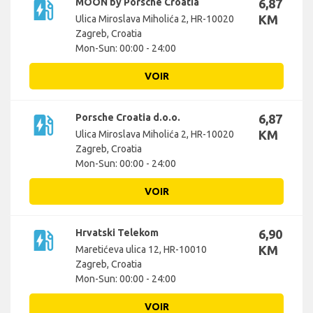
ev_station
MOON by Porsche Croatia
6,87
KM
Ulica Miroslava Miholića 2, HR-10020
Zagreb, Croatia
Mon-Sun: 00:00 - 24:00
VOIR
ev_station
Porsche Croatia d.o.o.
6,87
KM
Ulica Miroslava Miholića 2, HR-10020
Zagreb, Croatia
Mon-Sun: 00:00 - 24:00
VOIR
ev_station
Hrvatski Telekom
6,90
KM
Maretićeva ulica 12, HR-10010
Zagreb, Croatia
Mon-Sun: 00:00 - 24:00
VOIR