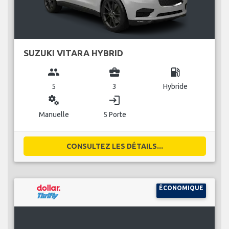
SUZUKI VITARA HYBRID
group
business_center
local_gas_station
5
3
Hybride
miscellaneous_services
login
Manuelle
5 Porte
CONSULTEZ LES DÉTAILS...
ÉCONOMIQUE