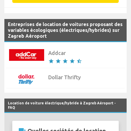
Entreprises de location de voitures proposant des
variables écologiques (électriques/hybrides) sur
Zagreb Aéroport
Addcar
star
star
star
star
star_half
Dollar Thrifty
Location de voiture électrique/hybride à Zagreb Aéroport -
FAQ
Quelles sociétés de location