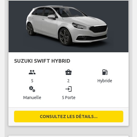
SUZUKI SWIFT HYBRID
group
business_center
local_gas_station
5
2
Hybride
miscellaneous_services
login
Manuelle
5 Porte
CONSULTEZ LES DÉTAILS...