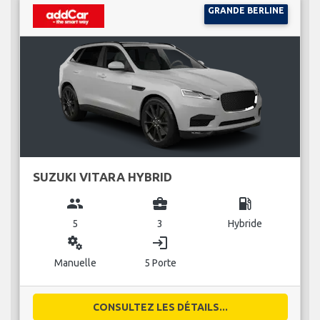
GRANDE BERLINE
SUZUKI VITARA HYBRID
group
business_center
local_gas_station
5
3
Hybride
miscellaneous_services
login
Manuelle
5 Porte
CONSULTEZ LES DÉTAILS...