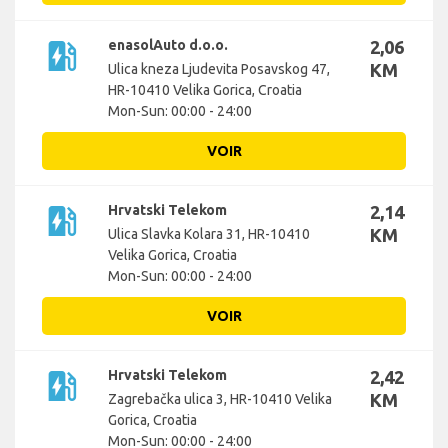
ev_station
enasolAuto d.o.o.
2,06
KM
Ulica kneza Ljudevita Posavskog 47,
HR-10410 Velika Gorica, Croatia
Mon-Sun: 00:00 - 24:00
VOIR
ev_station
Hrvatski Telekom
2,14
KM
Ulica Slavka Kolara 31, HR-10410
Velika Gorica, Croatia
Mon-Sun: 00:00 - 24:00
VOIR
ev_station
Hrvatski Telekom
2,42
KM
Zagrebačka ulica 3, HR-10410 Velika
Gorica, Croatia
Mon-Sun: 00:00 - 24:00