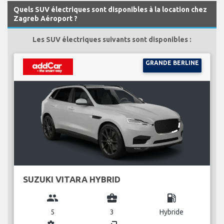
Quels SUV électriques sont disponibles à la location chez
Zagreb Aéroport ?
Les SUV électriques suivants sont disponibles :
GRANDE BERLINE
SUZUKI VITARA HYBRID
group
business_center
local_gas_station
5
3
Hybride