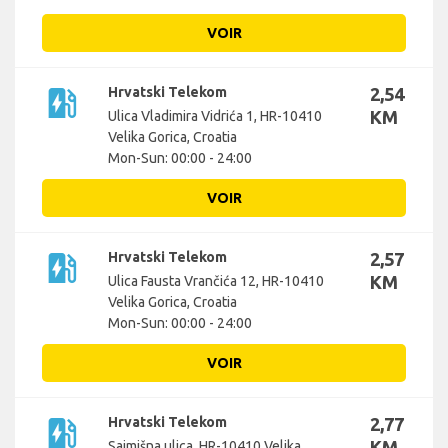
VOIR
ev_station
Hrvatski Telekom
2,54
KM
Ulica Vladimira Vidrića 1, HR-10410
Velika Gorica, Croatia
Mon-Sun: 00:00 - 24:00
VOIR
ev_station
Hrvatski Telekom
2,57
KM
Ulica Fausta Vrančića 12, HR-10410
Velika Gorica, Croatia
Mon-Sun: 00:00 - 24:00
VOIR
ev_station
Hrvatski Telekom
2,77
KM
Sajmišna ulica, HR-10410 Velika