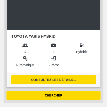
TOYOTA YARIS HYBRID
group
business_center
local_gas_station
5
2
Hybride
miscellaneous_services
login
Automatique
5 Porte
CONSULTEZ LES DÉTAILS...
CHERCHER