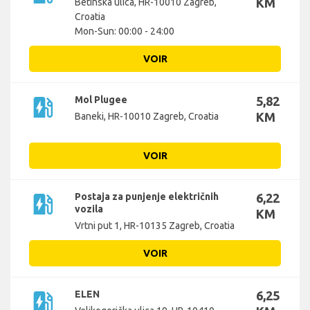
KM
Betinska ulica, HR-10010 Zagreb,
Croatia
Mon-Sun: 00:00 - 24:00
VOIR
ev_station
Mol Plugee
5,82
KM
Baneki, HR-10010 Zagreb, Croatia
VOIR
ev_station
Postaja za punjenje električnih
6,22
vozila
KM
Vrtni put 1, HR-10135 Zagreb, Croatia
VOIR
ev_station
ELEN
6,25