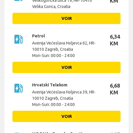
KM
Velikogorička ulica 19, HR-10410
Velika Gorica, Croatia
VOIR
ev_station
Petrol
6,34
KM
Avenija Većeslava Holjevca 62, HR-
10010 Zagreb, Croatia
Mon-Sun: 00:00 - 24:00
VOIR
ev_station
Hrvatski Telekom
6,68
KM
Avenija Većeslava Holjevca 39, HR-
10010 Zagreb, Croatia
Mon-Sun: 00:00 - 24:00
VOIR